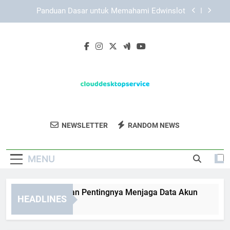
Skip
EDWINSLOT Login Cepat: Tips Akses Akun tanpa
to
Hambatan
content
Tips Memastikan Login Edwinslot Berjalan
Lancar dengan Akses yang Stabil dan Aman
TIARA4D Login dan Pentingnya Menjaga Data
Akun
Panduan Dasar untuk Memahami Edwinslot
EDWINSLOT Login Cepat: Tips Akses Akun tanpa
Hambatan
Cloud Desktop
Nikmati Akses Desktop Berbasis Awan Yang
Tips Memastikan Login Edwinslot Berjalan
NEWSLETTER
RANDOM NEWS
Service
Lancar dengan Akses yang Stabil dan Aman
Cepat Dan Aman Dari Cloud Desktop
Service.
MENU
IARA4D Login dan Pentingnya Menjaga Data Akun
Pandu
HEADLINES
Weeks Ago
1 Mont