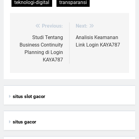
teknologi-digital
transparansi
Previous:
Next:
Post
navigation
Studi Tentang
Analisis Keamanan
Business Continuity
Link Login KAYA787
Planning di Login
KAYA787
situs slot gacor
situs gacor