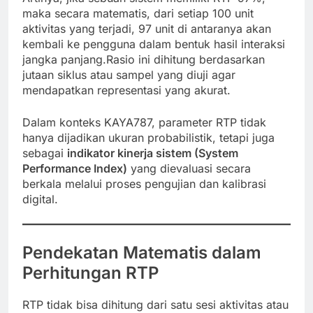
maka secara matematis, dari setiap 100 unit
aktivitas yang terjadi, 97 unit di antaranya akan
kembali ke pengguna dalam bentuk hasil interaksi
jangka panjang.Rasio ini dihitung berdasarkan
jutaan siklus atau sampel yang diuji agar
mendapatkan representasi yang akurat.
Dalam konteks KAYA787, parameter RTP tidak
hanya dijadikan ukuran probabilistik, tetapi juga
sebagai
indikator kinerja sistem (System
Performance Index)
yang dievaluasi secara
berkala melalui proses pengujian dan kalibrasi
digital.
Pendekatan Matematis dalam
Perhitungan RTP
RTP tidak bisa dihitung dari satu sesi aktivitas atau