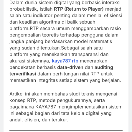
Dalam dunia sistem digital yang berbasis interaksi
probabilistik, istilah
RTP (Return to Player)
menjadi
salah satu indikator penting dalam menilai efisiensi
dan keadilan algoritma di balik sebuah
platform.RTP secara umum menggambarkan rasio
pengembalian teoretis terhadap pengguna dalam
jangka panjang berdasarkan model matematis
yang sudah ditentukan.Sebagai salah satu
platform yang menekankan transparansi dan
akurasi sistemnya,
kaya787 rtp
menerapkan
pendekatan berbasis
data-driven
dan
auditing
terverifikasi
dalam perhitungan nilai RTP untuk
memastikan integritas setiap sistem yang berjalan.
Artikel ini akan membahas studi teknis mengenai
konsep RTP, metode pengukurannya, serta
bagaimana KAYA787 mengimplementasikan sistem
ini sebagai bagian dari tata kelola digital yang
andal, efisien, dan terukur.