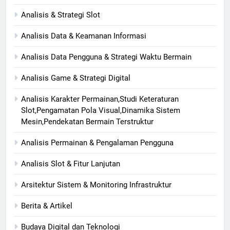
Analisis & Strategi Slot
Analisis Data & Keamanan Informasi
Analisis Data Pengguna & Strategi Waktu Bermain
Analisis Game & Strategi Digital
Analisis Karakter Permainan,Studi Keteraturan
Slot,Pengamatan Pola Visual,Dinamika Sistem
Mesin,Pendekatan Bermain Terstruktur
Analisis Permainan & Pengalaman Pengguna
Analisis Slot & Fitur Lanjutan
Arsitektur Sistem & Monitoring Infrastruktur
Berita & Artikel
Budaya Digital dan Teknologi