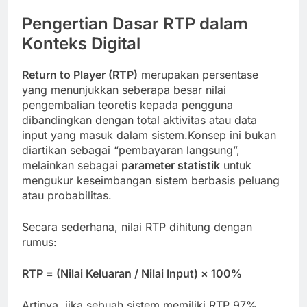
Pengertian Dasar RTP dalam
Konteks Digital
Return to Player (RTP)
merupakan persentase
yang menunjukkan seberapa besar nilai
pengembalian teoretis kepada pengguna
dibandingkan dengan total aktivitas atau data
input yang masuk dalam sistem.Konsep ini bukan
diartikan sebagai “pembayaran langsung”,
melainkan sebagai
parameter statistik
untuk
mengukur keseimbangan sistem berbasis peluang
atau probabilitas.
Secara sederhana, nilai RTP dihitung dengan
rumus:
RTP = (Nilai Keluaran / Nilai Input) × 100%
Artinya, jika sebuah sistem memiliki RTP 97%,