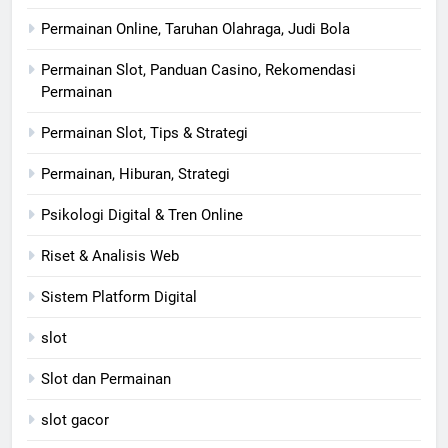
Permainan Online, Taruhan Olahraga, Judi Bola
Permainan Slot, Panduan Casino, Rekomendasi
Permainan
Permainan Slot, Tips & Strategi
Permainan, Hiburan, Strategi
Psikologi Digital & Tren Online
Riset & Analisis Web
Sistem Platform Digital
slot
Slot dan Permainan
slot gacor