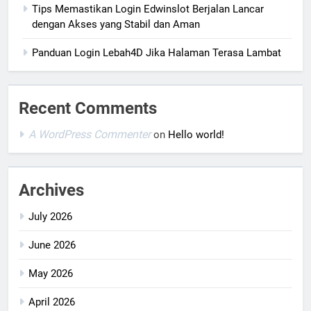
Tips Memastikan Login Edwinslot Berjalan Lancar
dengan Akses yang Stabil dan Aman
Panduan Login Lebah4D Jika Halaman Terasa Lambat
Recent Comments
A WordPress Commenter
on
Hello world!
Archives
July 2026
June 2026
May 2026
April 2026