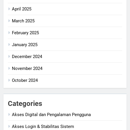
April 2025
March 2025
February 2025
January 2025
December 2024
November 2024
October 2024
Categories
Akses Digital dan Pengalaman Pengguna
Akses Login & Stabilitas Sistem