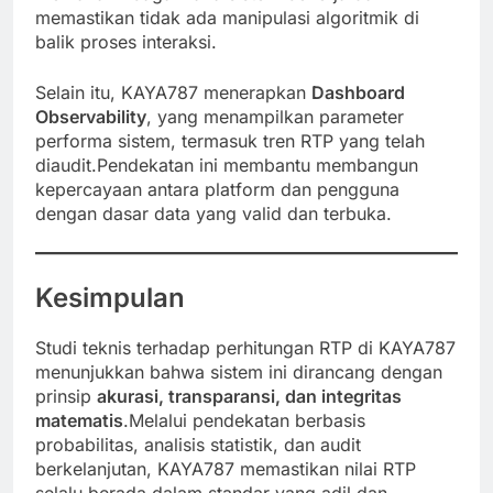
memastikan tidak ada manipulasi algoritmik di
balik proses interaksi.
Selain itu, KAYA787 menerapkan
Dashboard
Observability
, yang menampilkan parameter
performa sistem, termasuk tren RTP yang telah
diaudit.Pendekatan ini membantu membangun
kepercayaan antara platform dan pengguna
dengan dasar data yang valid dan terbuka.
Kesimpulan
Studi teknis terhadap perhitungan RTP di KAYA787
menunjukkan bahwa sistem ini dirancang dengan
prinsip
akurasi, transparansi, dan integritas
matematis
.Melalui pendekatan berbasis
probabilitas, analisis statistik, dan audit
berkelanjutan, KAYA787 memastikan nilai RTP
selalu berada dalam standar yang adil dan