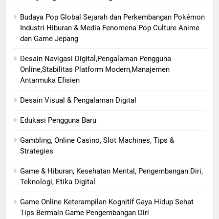
Budaya Pop Global Sejarah dan Perkembangan Pokémon
Industri Hiburan & Media Fenomena Pop Culture Anime
dan Game Jepang
Desain Navigasi Digital,Pengalaman Pengguna
Online,Stabilitas Platform Modern,Manajemen
Antarmuka Efisien
Desain Visual & Pengalaman Digital
Edukasi Pengguna Baru
Gambling, Online Casino, Slot Machines, Tips &
Strategies
Game & Hiburan, Kesehatan Mental, Pengembangan Diri,
Teknologi, Etika Digital
Game Online Keterampilan Kognitif Gaya Hidup Sehat
Tips Bermain Game Pengembangan Diri