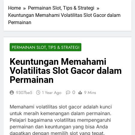
Home
Permainan Slot, Tips & Strategi
Keuntungan Memahami Volatilitas Slot Gacor dalam
Permainan
PERMAINAN SLOT, TIPS & STRATEGI
Keuntungan Memahami
Volatilitas Slot Gacor dalam
Permainan
0
9307be5
1 Year Ago
9 Mins
Memahami volatilitas slot gacor adalah kunci
untuk meraih kemenangan dalam permainan.
Pelajari bagaimana volatilitas mempengaruhi
permainan dan keuntungan yang bisa Anda
dapatkan dengan memilih slot yang tepat.