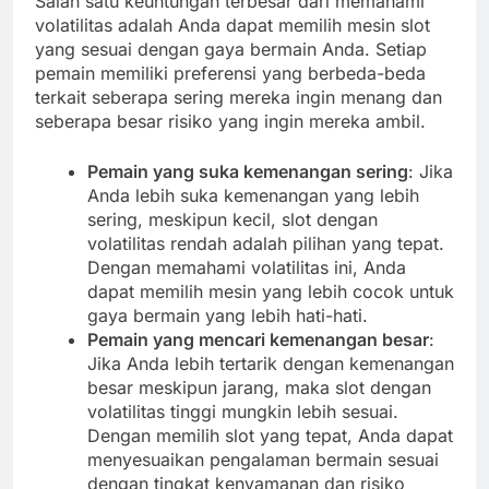
Salah satu keuntungan terbesar dari memahami
volatilitas adalah Anda dapat memilih mesin slot
yang sesuai dengan gaya bermain Anda. Setiap
pemain memiliki preferensi yang berbeda-beda
terkait seberapa sering mereka ingin menang dan
seberapa besar risiko yang ingin mereka ambil.
Pemain yang suka kemenangan sering
: Jika
Anda lebih suka kemenangan yang lebih
sering, meskipun kecil, slot dengan
volatilitas rendah adalah pilihan yang tepat.
Dengan memahami volatilitas ini, Anda
dapat memilih mesin yang lebih cocok untuk
gaya bermain yang lebih hati-hati.
Pemain yang mencari kemenangan besar
:
Jika Anda lebih tertarik dengan kemenangan
besar meskipun jarang, maka slot dengan
volatilitas tinggi mungkin lebih sesuai.
Dengan memilih slot yang tepat, Anda dapat
menyesuaikan pengalaman bermain sesuai
dengan tingkat kenyamanan dan risiko