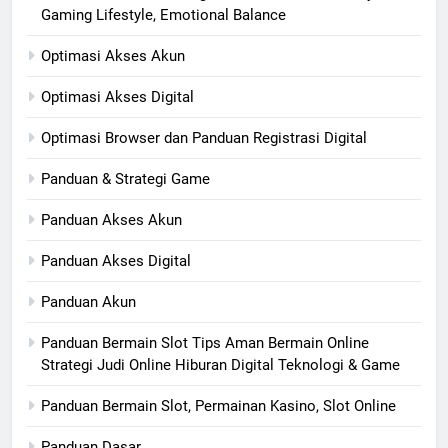
Gaming Lifestyle, Emotional Balance
Optimasi Akses Akun
Optimasi Akses Digital
Optimasi Browser dan Panduan Registrasi Digital
Panduan & Strategi Game
Panduan Akses Akun
Panduan Akses Digital
Panduan Akun
Panduan Bermain Slot Tips Aman Bermain Online
Strategi Judi Online Hiburan Digital Teknologi & Game
Panduan Bermain Slot, Permainan Kasino, Slot Online
Panduan Dasar