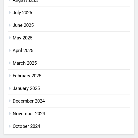
August 2025
July 2025
June 2025
May 2025
April 2025
March 2025
February 2025
January 2025
December 2024
November 2024
October 2024