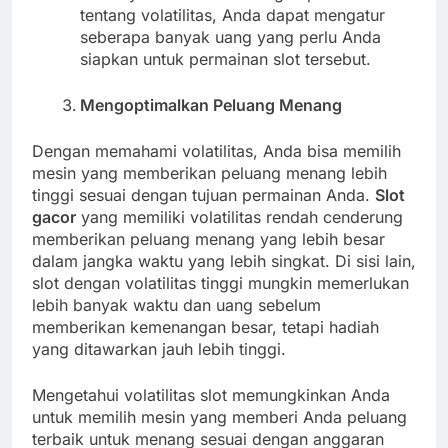
tentang volatilitas, Anda dapat mengatur
seberapa banyak uang yang perlu Anda
siapkan untuk permainan slot tersebut.
Mengoptimalkan Peluang Menang
Dengan memahami volatilitas, Anda bisa memilih
mesin yang memberikan peluang menang lebih
tinggi sesuai dengan tujuan permainan Anda.
Slot
gacor
yang memiliki volatilitas rendah cenderung
memberikan peluang menang yang lebih besar
dalam jangka waktu yang lebih singkat. Di sisi lain,
slot dengan volatilitas tinggi mungkin memerlukan
lebih banyak waktu dan uang sebelum
memberikan kemenangan besar, tetapi hadiah
yang ditawarkan jauh lebih tinggi.
Mengetahui volatilitas slot memungkinkan Anda
untuk memilih mesin yang memberi Anda peluang
terbaik untuk menang sesuai dengan anggaran