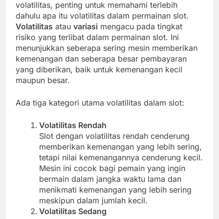
volatilitas, penting untuk memahami terlebih
dahulu apa itu volatilitas dalam permainan slot.
Volatilitas
atau
variasi
mengacu pada tingkat
risiko yang terlibat dalam permainan slot. Ini
menunjukkan seberapa sering mesin memberikan
kemenangan dan seberapa besar pembayaran
yang diberikan, baik untuk kemenangan kecil
maupun besar.
Ada tiga kategori utama volatilitas dalam slot:
Volatilitas Rendah
Slot dengan volatilitas rendah cenderung
memberikan kemenangan yang lebih sering,
tetapi nilai kemenangannya cenderung kecil.
Mesin ini cocok bagi pemain yang ingin
bermain dalam jangka waktu lama dan
menikmati kemenangan yang lebih sering
meskipun dalam jumlah kecil.
Volatilitas Sedang