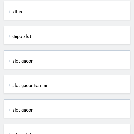
situs
depo slot
slot gacor
slot gacor hari ini
slot gacor