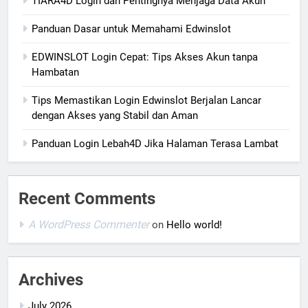
TIARA4D Login dan Pentingnya Menjaga Data Akun
Panduan Dasar untuk Memahami Edwinslot
EDWINSLOT Login Cepat: Tips Akses Akun tanpa
Hambatan
Tips Memastikan Login Edwinslot Berjalan Lancar
dengan Akses yang Stabil dan Aman
Panduan Login Lebah4D Jika Halaman Terasa Lambat
Recent Comments
A WordPress Commenter
on
Hello world!
Archives
July 2026