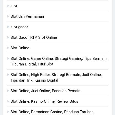
slot
Slot dan Permainan
slot gacor
Slot Gacor, RTP, Slot Online
Slot Online
Slot Online, Game Online, Strategi Gaming, Tips Bermain,
Hiburan Digital, Fitur Slot
Slot Online, High Roller, Strategi Bermain, Judi Online,
Tips dan Trik, Kasino Digital
Slot Online, Judi Online, Panduan Pemain
Slot Online, Kasino Online, Review Situs
Slot Online, Permainan Casino, Panduan Taruhan