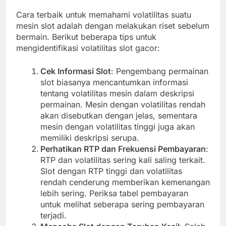
Cara terbaik untuk memahami volatilitas suatu
mesin slot adalah dengan melakukan riset sebelum
bermain. Berikut beberapa tips untuk
mengidentifikasi volatilitas slot gacor:
Cek Informasi Slot
: Pengembang permainan
slot biasanya mencantumkan informasi
tentang volatilitas mesin dalam deskripsi
permainan. Mesin dengan volatilitas rendah
akan disebutkan dengan jelas, sementara
mesin dengan volatilitas tinggi juga akan
memiliki deskripsi serupa.
Perhatikan RTP dan Frekuensi Pembayaran
:
RTP dan volatilitas sering kali saling terkait.
Slot dengan RTP tinggi dan volatilitas
rendah cenderung memberikan kemenangan
lebih sering. Periksa tabel pembayaran
untuk melihat seberapa sering pembayaran
terjadi.