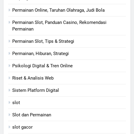
Permainan Online, Taruhan Olahraga, Judi Bola
Permainan Slot, Panduan Casino, Rekomendasi
Permainan
Permainan Slot, Tips & Strategi
Permainan, Hiburan, Strategi
Psikologi Digital & Tren Online
Riset & Analisis Web
Sistem Platform Digital
slot
Slot dan Permainan
slot gacor