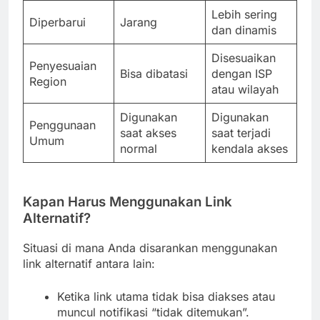
Lebih sering
Diperbarui
Jarang
dan dinamis
Disesuaikan
Penyesuaian
Bisa dibatasi
dengan ISP
Region
atau wilayah
Digunakan
Digunakan
Penggunaan
saat akses
saat terjadi
Umum
normal
kendala akses
Kapan Harus Menggunakan Link
Alternatif?
Situasi di mana Anda disarankan menggunakan
link alternatif antara lain:
Ketika link utama tidak bisa diakses atau
muncul notifikasi “tidak ditemukan”.