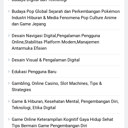
Budaya Pop Global Sejarah dan Perkembangan Pokémon
Industri Hiburan & Media Fenomena Pop Culture Anime
dan Game Jepang
Desain Navigasi Digital,Pengalaman Pengguna
Online,Stabilitas Platform Modern,Manajemen
Antarmuka Efisien
Desain Visual & Pengalaman Digital
Edukasi Pengguna Baru
Gambling, Online Casino, Slot Machines, Tips &
Strategies
Game & Hiburan, Kesehatan Mental, Pengembangan Diri,
Teknologi, Etika Digital
Game Online Keterampilan Kognitif Gaya Hidup Sehat
Tips Bermain Game Pengembangan Diri