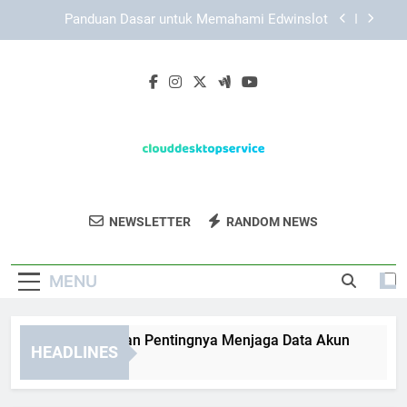
Skip
EDWINSLOT Login Cepat: Tips Akses Akun tanpa
to
Hambatan
content
Tips Memastikan Login Edwinslot Berjalan
Lancar dengan Akses yang Stabil dan Aman
TIARA4D Login dan Pentingnya Menjaga Data
Akun
Panduan Dasar untuk Memahami Edwinslot
EDWINSLOT Login Cepat: Tips Akses Akun tanpa
Hambatan
Cloud Desktop
Nikmati Akses Desktop Berbasis Awan Yang
Tips Memastikan Login Edwinslot Berjalan
NEWSLETTER
RANDOM NEWS
Service
Lancar dengan Akses yang Stabil dan Aman
Cepat Dan Aman Dari Cloud Desktop
Service.
MENU
IARA4D Login dan Pentingnya Menjaga Data Akun
Pandu
HEADLINES
Weeks Ago
1 Mont