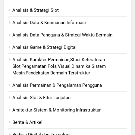
Analisis & Strategi Slot
Analisis Data & Keamanan Informasi
Analisis Data Pengguna & Strategi Waktu Bermain
Analisis Game & Strategi Digital
Analisis Karakter Permainan,Studi Keteraturan
Slot,Pengamatan Pola Visual,Dinamika Sistem
Mesin,Pendekatan Bermain Terstruktur
Analisis Permainan & Pengalaman Pengguna
Analisis Slot & Fitur Lanjutan
Arsitektur Sistem & Monitoring Infrastruktur
Berita & Artikel
Budaya Digital dan Teknologi