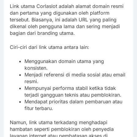
Link utama Corlaslot adalah alamat domain resmi
dan pertama yang digunakan oleh platform
tersebut. Biasanya, ini adalah URL yang paling
dikenal oleh pengguna lama dan sering menjadi
bagian dari branding utama.
Ciri-ciri dari link utama antara lain:
Menggunakan domain utama yang
konsisten.
Menjadi referensi di media sosial atau email
resmi.
Mempunyai performa stabil ketika tidak
terjadi gangguan teknis atau pemblokiran.
Mendapat prioritas dalam pembaruan atau
fitur terbaru.
Namun, link utama terkadang menghadapi
hambatan seperti pemblokiran oleh penyedia
layanan internet atau pembatasan akses di