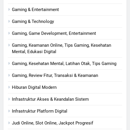
Gaming & Entertainment
Gaming & Technology
Gaming, Game Development, Entertainment
Gaming, Keamanan Online, Tips Gaming, Kesehatan
Mental, Edukasi Digital
Gaming, Kesehatan Mental, Latihan Otak, Tips Gaming
Gaming, Review Fitur, Transaksi & Keamanan
Hiburan Digital Modern
Infrastruktur Akses & Keandalan Sistem
Infrastruktur Platform Digital
Judi Online, Slot Online, Jackpot Progresif