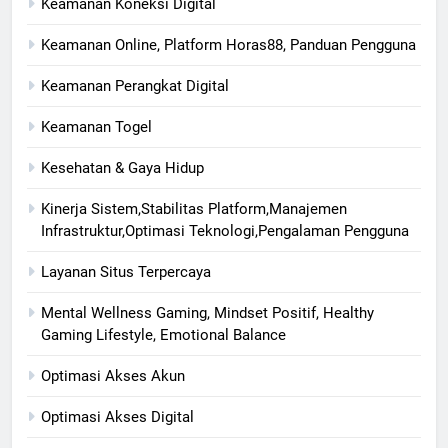
Keamanan Koneksi Digital
Keamanan Online, Platform Horas88, Panduan Pengguna
Keamanan Perangkat Digital
Keamanan Togel
Kesehatan & Gaya Hidup
Kinerja Sistem,Stabilitas Platform,Manajemen
Infrastruktur,Optimasi Teknologi,Pengalaman Pengguna
Layanan Situs Terpercaya
Mental Wellness Gaming, Mindset Positif, Healthy
Gaming Lifestyle, Emotional Balance
Optimasi Akses Akun
Optimasi Akses Digital