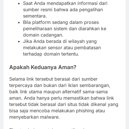
Saat Anda mendapatkan informasi dari
sumber resmi bahwa ada pengalihan
sementara.
Bila platform sedang dalam proses
pemeliharaan sistem dan diarahkan ke
domain cadangan.
Jika Anda berada di wilayah yang
melakukan sensor atau pembatasan
terhadap domain tertentu.
Apakah Keduanya Aman?
Selama link tersebut berasal dari sumber
terpercaya dan bukan dari iklan sembarangan,
baik link utama maupun alternatif sama-sama
aman. Anda hanya perlu memastikan bahwa link
tersebut tidak berasal dari situs tidak dikenal yang
bisa saja mencoba melakukan phishing atau
menyebarkan malware.