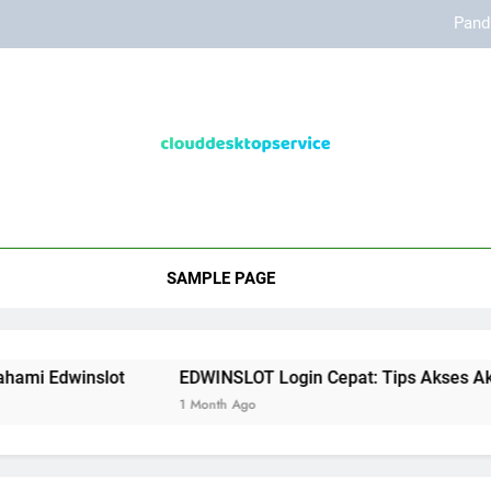
Pand
EDWINSLOT Login Cep
Tips Memastikan Login Edwinslot Berjalan Lanc
TIARA4D Log
ud Desktop Service
Pand
kses Desktop Berbasis Awan Yang Cepat Dan Aman Dari Cloud D
EDWINSLOT Login Cep
SAMPLE PAGE
Tips Memastikan Login Edwinslot Berjalan Lanc
slot
EDWINSLOT Login Cepat: Tips Akses Akun tanpa 
1 Month Ago