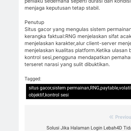
perilaku sederhana seperti durasi dan kondi
menjaga keputusan tetap stabil.
Penutup
Situs gacor yang mengulas sistem permaina
kerangka faktual:RNG menjelaskan sifat acak,
menjelaskan karakter,alur client-server men
menjelaskan kualitas platform.Ketika ulasan
kontrol sesi,pengguna mendapatkan pemaham
terseret narasi yang sulit dibuktikan.
Tagged:
situs gacor,sistem permainan,RNG,paytable,volatili
objektif,kontrol sesi
Previou
Post
navigation
Solusi Jika Halaman Login Lebah4D Tid