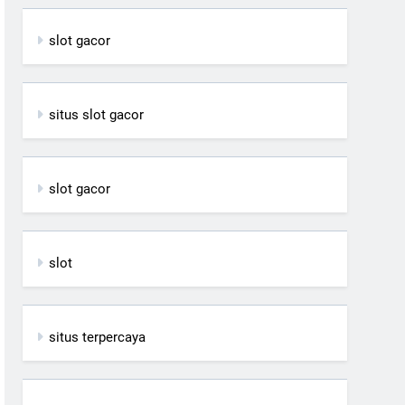
slot gacor
situs slot gacor
slot gacor
slot
situs terpercaya