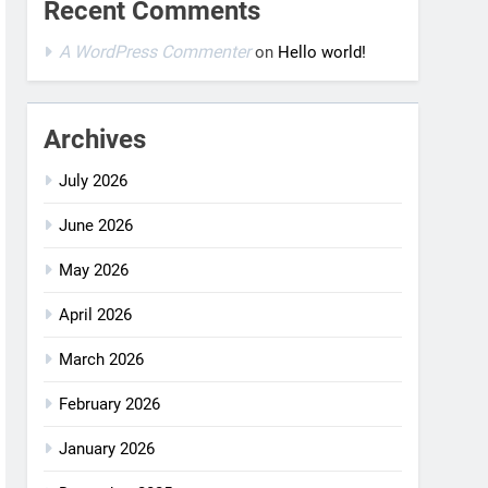
Recent Comments
A WordPress Commenter
on
Hello world!
Archives
July 2026
June 2026
May 2026
April 2026
March 2026
February 2026
January 2026