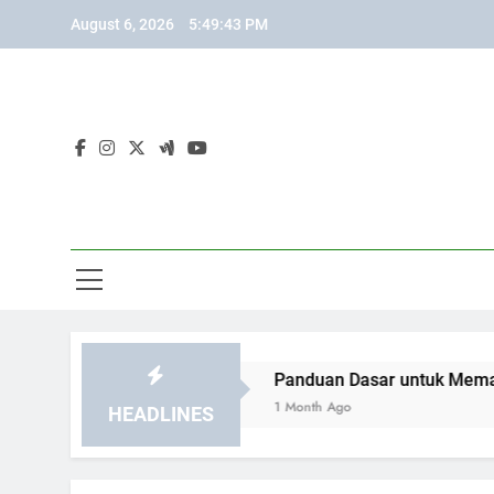
Skip
August 6, 2026
5:49:44 PM
to
content
Clo
Nikmati A
jaga Data Akun
Panduan Dasar untuk Memahami Edwin
1 Month Ago
HEADLINES