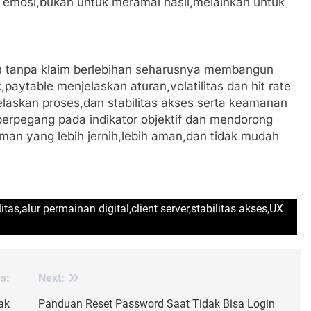
si emosi,bukan untuk meramal hasil,melainkan untuk
n tanpa klaim berlebihan seharusnya membangun
paytable menjelaskan aturan,volatilitas dan hit rate
jelaskan proses,dan stabilitas akses serta keamanan
 berpegang pada indikator objektif dan mendorong
an yang lebih jernih,lebih aman,dan tidak mudah
tas,alur permainan digital,client server,stabilitas akses,UX
s:
Next:
ak
Panduan Reset Password Saat Tidak Bisa Login