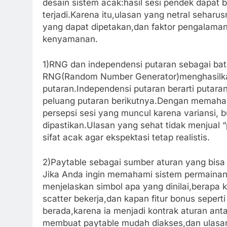
desain sistem acak:hasil sesi pendek dapat 
terjadi.Karena itu,ulasan yang netral seharu
yang dapat dipetakan,dan faktor pengalam
kenyamanan.
1)RNG dan independensi putaran sebagai bat
RNG(Random Number Generator)menghasilka
putaran.Independensi putaran berarti putar
peluang putaran berikutnya.Dengan memahami
persepsi sesi yang muncul karena variansi, 
dipastikan.Ulasan yang sehat tidak menjual
sifat acak agar ekspektasi tetap realistis.
2)Paytable sebagai sumber aturan yang bisa d
Jika Anda ingin memahami sistem permainan
menjelaskan simbol apa yang dinilai,berapa
scatter bekerja,dan kapan fitur bonus seperti
berada,karena ia menjadi kontrak aturan an
membuat paytable mudah diakses,dan ulasa