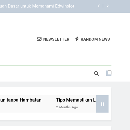
uan Dasar untuk Memahami Edwinslot
at: Tips Akses Akun tanpa Hambatan
ar dengan Akses yang Stabil dan Aman
NEWSLETTER
RANDOM NEWS
in dan Pentingnya Menjaga Data Akun
uan Dasar untuk Memahami Edwinslot
esktop Service.
at: Tips Akses Akun tanpa Hambatan
ar dengan Akses yang Stabil dan Aman
a Hambatan
Tips Memastikan Login Edwinslot Berjalan 
2 Months Ago