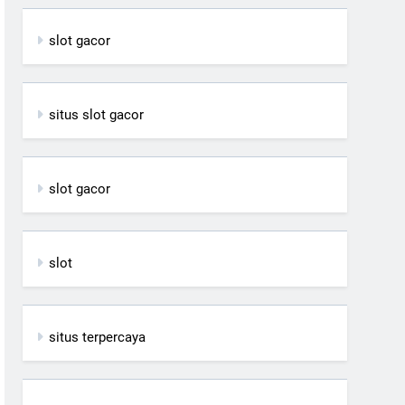
slot gacor
situs slot gacor
slot gacor
slot
situs terpercaya