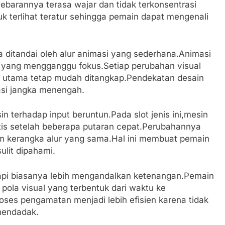
arannya terasa wajar dan tidak terkonsentrasi
uk terlihat teratur sehingga pemain dapat mengenali
a ditandai oleh alur animasi yang sederhana.Animasi
n yang mengganggu fokus.Setiap perubahan visual
si utama tetap mudah ditangkap.Pendekatan desain
asi jangka menengah.
in terhadap input beruntun.Pada slot jenis ini,mesin
tis setelah beberapa putaran cepat.Perubahannya
am kerangka alur yang sama.Hal ini membuat pemain
ulit dipahami.
pi biasanya lebih mengandalkan ketenangan.Pemain
pola visual yang terbentuk dari waktu ke
oses pengamatan menjadi lebih efisien karena tidak
mendadak.