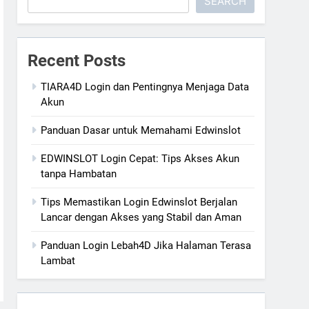
SEARCH
Recent Posts
TIARA4D Login dan Pentingnya Menjaga Data
Akun
Panduan Dasar untuk Memahami Edwinslot
EDWINSLOT Login Cepat: Tips Akses Akun
tanpa Hambatan
Tips Memastikan Login Edwinslot Berjalan
Lancar dengan Akses yang Stabil dan Aman
Panduan Login Lebah4D Jika Halaman Terasa
Lambat