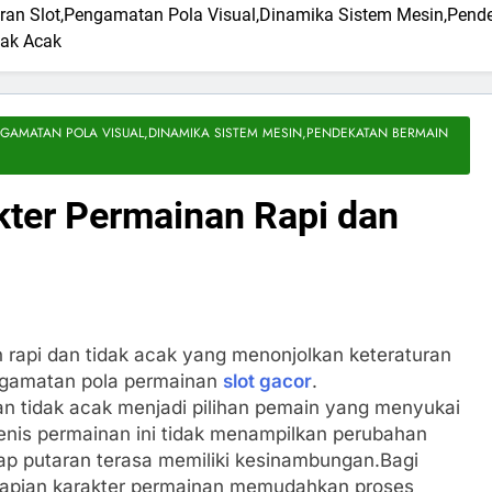
turan Slot,Pengamatan Pola Visual,Dinamika Sistem Mesin,Pend
dak Acak
NGAMATAN POLA VISUAL,DINAMIKA SISTEM MESIN,PENDEKATAN BERMAIN
kter Permainan Rapi dan
 rapi dan tidak acak yang menonjolkan keteraturan
engamatan pola permainan
slot gacor
.
an tidak acak menjadi pilihan pemain yang menyukai
Jenis permainan ini tidak menampilkan perubahan
p putaran terasa memiliki kesinambungan.Bagi
apian karakter permainan memudahkan proses