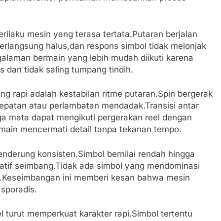
rilaku mesin yang terasa tertata.Putaran berjalan
berlangsung halus,dan respons simbol tidak melonjak
ngalaman bermain yang lebih mudah diikuti karena
s dan tidak saling tumpang tindih.
ng rapi adalah kestabilan ritme putaran.Spin bergerak
patan atau perlambatan mendadak.Transisi antar
ngga mata dapat mengikuti pergerakan reel dengan
main mencermati detail tanpa tekanan tempo.
nderung konsisten.Simbol bernilai rendah hingga
atif seimbang.Tidak ada simbol yang mendominasi
ma.Keseimbangan ini memberi kesan bahwa mesin
 sporadis.
l turut memperkuat karakter rapi.Simbol tertentu