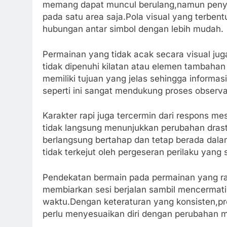
memang dapat muncul berulang,namun penyeb
pada satu area saja.Pola visual yang terbent
hubungan antar simbol dengan lebih mudah.
Permainan yang tidak acak secara visual jug
tidak dipenuhi kilatan atau elemen tambaha
memiliki tujuan yang jelas sehingga informa
seperti ini sangat mendukung proses observ
Karakter rapi juga tercermin dari respons mes
tidak langsung menunjukkan perubahan dras
berlangsung bertahap dan tetap berada dal
tidak terkejut oleh pergeseran perilaku yang s
Pendekatan bermain pada permainan yang ra
membiarkan sesi berjalan sambil mencermati 
waktu.Dengan keteraturan yang konsisten,pr
perlu menyesuaikan diri dengan perubahan 