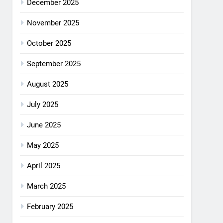
December 2025
November 2025
October 2025
September 2025
August 2025
July 2025
June 2025
May 2025
April 2025
March 2025
February 2025