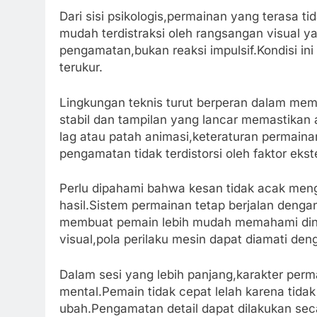
Dari sisi psikologis,permainan yang terasa 
mudah terdistraksi oleh rangsangan visual y
pengamatan,bukan reaksi impulsif.Kondisi ini
terukur.
Lingkungan teknis turut berperan dalam mem
stabil dan tampilan yang lancar memastikan a
lag atau patah animasi,keteraturan permainan
pengamatan tidak terdistorsi oleh faktor ekst
Perlu dipahami bahwa kesan tidak acak meng
hasil.Sistem permainan tetap berjalan den
membuat pemain lebih mudah memahami dinam
visual,pola perilaku mesin dapat diamati deng
Dalam sesi yang lebih panjang,karakter per
mental.Pemain tidak cepat lelah karena tida
ubah.Pengamatan detail dapat dilakukan secar