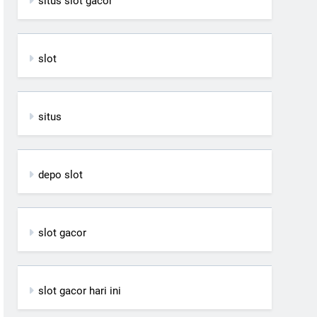
situs slot gacor
slot
situs
depo slot
slot gacor
slot gacor hari ini