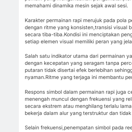
memahami dinamika mesin sejak awal sesi.
Karakter permainan rapi merujuk pada pola pe
dengan ritme yang konsisten,transisi visual 
secara tiba-tiba.Kondisi ini menciptakan pe
setiap elemen visual memiliki peran yang jela
Salah satu indikator utama dari permainan ya
dengan kecepatan yang seragam tanpa perce
putaran tidak disertai efek berlebihan sehi
nyaman.Ritme yang terjaga ini membantu pe
Respons simbol dalam permainan rapi juga ce
menengah muncul dengan frekuensi yang rel
secara ekstrem atau menghilang terlalu la
bekerja dalam alur yang terstruktur dan tidak
Selain frekuensi,penempatan simbol pada ree