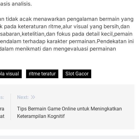
is analisis.
 dan tidak acak menawarkan pengalaman bermain yang
k pada keteraturan ritme,alur visual yang bersih,dan
abaran,ketelitian,dan fokus pada detail kecil,pemain
dalam terhadap karakter permainan.Pendekatan ini
 dalam menikmati dan mengevaluasi permainan
la visual
ritme teratur
Slot Gacor
s:
Next:
ra
Tips Bermain Game Online untuk Meningkatkan
at
Keterampilan Kognitif