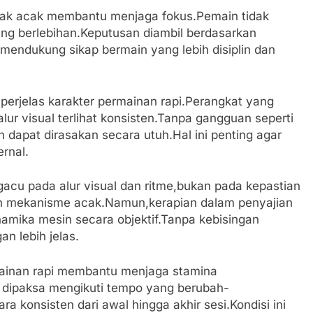
tidak acak membantu menjaga fokus.Pemain tidak
ang berlebihan.Keputusan diambil berdasarkan
 mendukung sikap bermain yang lebih disiplin dan
perjelas karakter permainan rapi.Perangkat yang
lur visual terlihat konsisten.Tanpa gangguan seperti
 dapat dirasakan secara utuh.Hal ini penting agar
ernal.
acu pada alur visual dan ritme,bukan pada kepastian
gan mekanisme acak.Namun,kerapian dalam penyajian
ika mesin secara objektif.Tanpa kebisingan
an lebih jelas.
mainan rapi membantu menjaga stamina
k dipaksa mengikuti tempo yang berubah-
a konsisten dari awal hingga akhir sesi.Kondisi ini