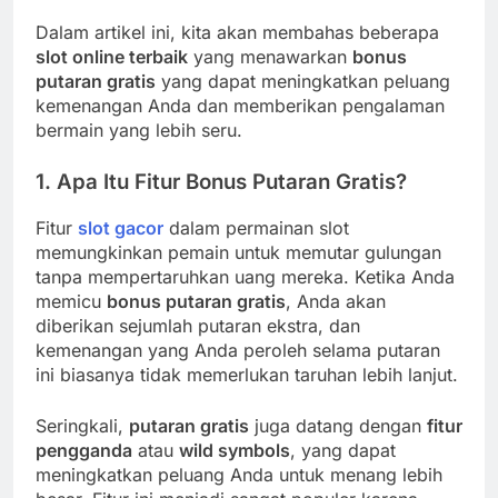
Dalam artikel ini, kita akan membahas beberapa
slot online terbaik
yang menawarkan
bonus
putaran gratis
yang dapat meningkatkan peluang
kemenangan Anda dan memberikan pengalaman
bermain yang lebih seru.
1. Apa Itu Fitur Bonus Putaran Gratis?
Fitur
slot gacor
dalam permainan slot
memungkinkan pemain untuk memutar gulungan
tanpa mempertaruhkan uang mereka. Ketika Anda
memicu
bonus putaran gratis
, Anda akan
diberikan sejumlah putaran ekstra, dan
kemenangan yang Anda peroleh selama putaran
ini biasanya tidak memerlukan taruhan lebih lanjut.
Seringkali,
putaran gratis
juga datang dengan
fitur
pengganda
atau
wild symbols
, yang dapat
meningkatkan peluang Anda untuk menang lebih