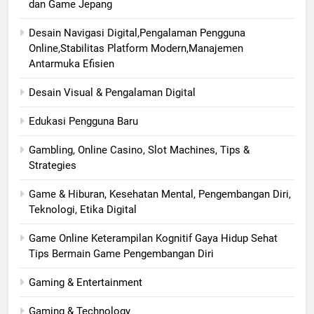
dan Game Jepang
Desain Navigasi Digital,Pengalaman Pengguna
Online,Stabilitas Platform Modern,Manajemen
Antarmuka Efisien
Desain Visual & Pengalaman Digital
Edukasi Pengguna Baru
Gambling, Online Casino, Slot Machines, Tips &
Strategies
Game & Hiburan, Kesehatan Mental, Pengembangan Diri,
Teknologi, Etika Digital
Game Online Keterampilan Kognitif Gaya Hidup Sehat
Tips Bermain Game Pengembangan Diri
Gaming & Entertainment
Gaming & Technology