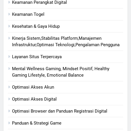
Keamanan Perangkat Digital
Keamanan Togel
Kesehatan & Gaya Hidup
Kinerja Sistem,Stabilitas Platform,Manajemen
Infrastruktur,Optimasi Teknologi,Pengalaman Pengguna
Layanan Situs Terpercaya
Mental Wellness Gaming, Mindset Positif, Healthy
Gaming Lifestyle, Emotional Balance
Optimasi Akses Akun
Optimasi Akses Digital
Optimasi Browser dan Panduan Registrasi Digital
Panduan & Strategi Game