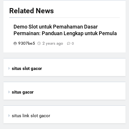
Related News
Demo Slot untuk Pemahaman Dasar
Permainan: Panduan Lengkap untuk Pemula
9307be5
2 years ago
0
situs slot gacor
situs gacor
situs link slot gacor