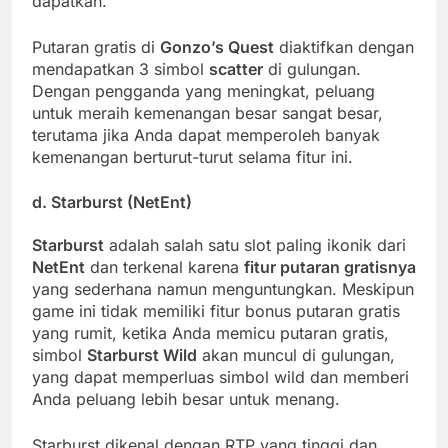
dapatkan.
Putaran gratis di
Gonzo’s Quest
diaktifkan dengan
mendapatkan 3 simbol
scatter
di gulungan.
Dengan pengganda yang meningkat, peluang
untuk meraih kemenangan besar sangat besar,
terutama jika Anda dapat memperoleh banyak
kemenangan berturut-turut selama fitur ini.
d. Starburst (NetEnt)
Starburst
adalah salah satu slot paling ikonik dari
NetEnt
dan terkenal karena
fitur putaran gratisnya
yang sederhana namun menguntungkan. Meskipun
game ini tidak memiliki fitur bonus putaran gratis
yang rumit, ketika Anda memicu putaran gratis,
simbol
Starburst Wild
akan muncul di gulungan,
yang dapat memperluas simbol wild dan memberi
Anda peluang lebih besar untuk menang.
Starburst dikenal dengan RTP yang tinggi dan