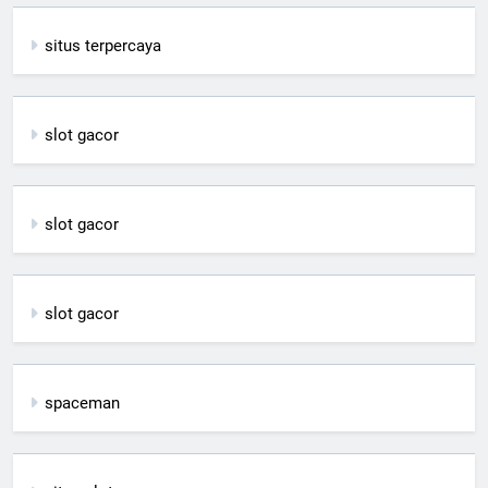
situs terpercaya
slot gacor
slot gacor
slot gacor
spaceman