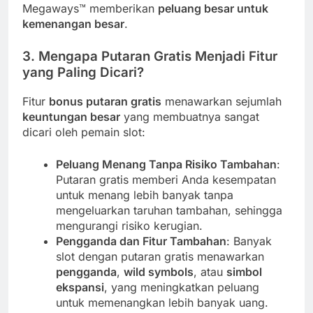
Megaways™ memberikan
peluang besar untuk
kemenangan besar
.
3. Mengapa Putaran Gratis Menjadi Fitur
yang Paling Dicari?
Fitur
bonus putaran gratis
menawarkan sejumlah
keuntungan besar
yang membuatnya sangat
dicari oleh pemain slot:
Peluang Menang Tanpa Risiko Tambahan
:
Putaran gratis memberi Anda kesempatan
untuk menang lebih banyak tanpa
mengeluarkan taruhan tambahan, sehingga
mengurangi risiko kerugian.
Pengganda dan Fitur Tambahan
: Banyak
slot dengan putaran gratis menawarkan
pengganda
,
wild symbols
, atau
simbol
ekspansi
, yang meningkatkan peluang
untuk memenangkan lebih banyak uang.