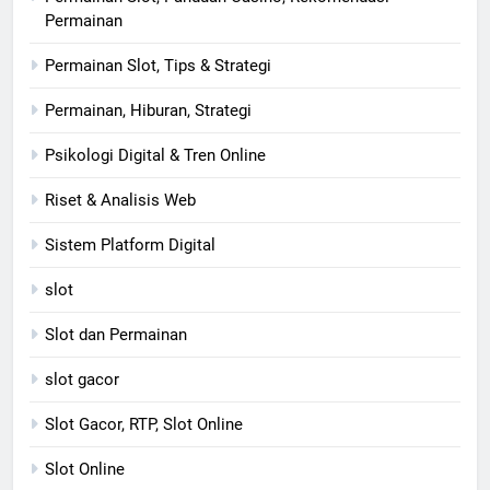
Permainan
Permainan Slot, Tips & Strategi
Permainan, Hiburan, Strategi
Psikologi Digital & Tren Online
Riset & Analisis Web
Sistem Platform Digital
slot
Slot dan Permainan
slot gacor
Slot Gacor, RTP, Slot Online
Slot Online