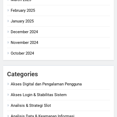
February 2025
January 2025
December 2024
November 2024
October 2024
Categories
Akses Digital dan Pengalaman Pengguna
Akses Login & Stabilitas Sistem
Analisis & Strategi Slot
Analisis Data & Keamanan Informasi