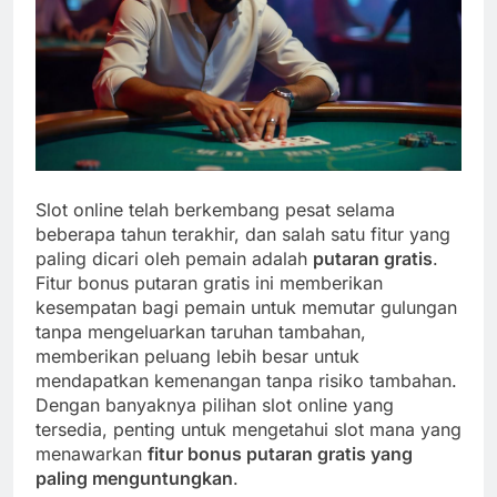
Slot online telah berkembang pesat selama
beberapa tahun terakhir, dan salah satu fitur yang
paling dicari oleh pemain adalah
putaran gratis
.
Fitur bonus putaran gratis ini memberikan
kesempatan bagi pemain untuk memutar gulungan
tanpa mengeluarkan taruhan tambahan,
memberikan peluang lebih besar untuk
mendapatkan kemenangan tanpa risiko tambahan.
Dengan banyaknya pilihan slot online yang
tersedia, penting untuk mengetahui slot mana yang
menawarkan
fitur bonus putaran gratis yang
paling menguntungkan
.