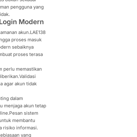
laman pengguna yang
idak.
Login Modern
keamanan akun.LAE138
ingga proses masuk
modern sebaiknya
buat proses terasa
em perlu memastikan
berikan.Validasi
 agar akun tidak
nting dalam
u menjaga akun tetap
line.Pesan sistem
s untuk membantu
 risiko informasi.
kebiasaan yang