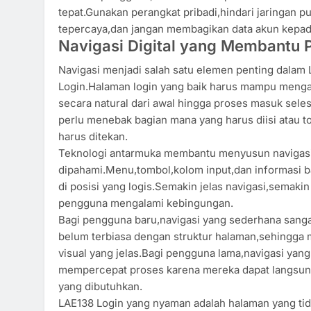
tepat.Gunakan perangkat pribadi,hindari jaringan pu
tepercaya,dan jangan membagikan data akun kepad
Navigasi Digital yang Membantu
Navigasi menjadi salah satu elemen penting dalam
Login.Halaman login yang baik harus mampu meng
secara natural dari awal hingga proses masuk sele
perlu menebak bagian mana yang harus diisi atau 
harus ditekan.
Teknologi antarmuka membantu menyusun navigasi
dipahami.Menu,tombol,kolom input,dan informasi b
di posisi yang logis.Semakin jelas navigasi,semaki
pengguna mengalami kebingungan.
Bagi pengguna baru,navigasi yang sederhana san
belum terbiasa dengan struktur halaman,sehingga
visual yang jelas.Bagi pengguna lama,navigasi yan
mempercepat proses karena mereka dapat langsun
yang dibutuhkan.
LAE138 Login yang nyaman adalah halaman yang t