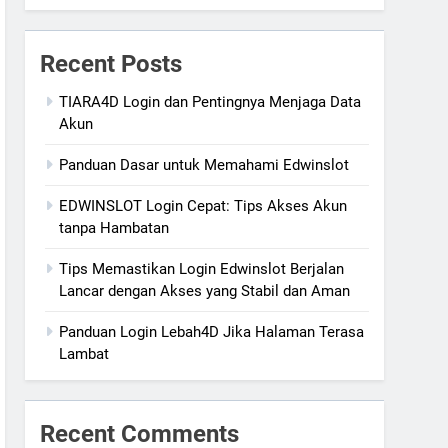
Recent Posts
TIARA4D Login dan Pentingnya Menjaga Data
Akun
Panduan Dasar untuk Memahami Edwinslot
EDWINSLOT Login Cepat: Tips Akses Akun
tanpa Hambatan
Tips Memastikan Login Edwinslot Berjalan
Lancar dengan Akses yang Stabil dan Aman
Panduan Login Lebah4D Jika Halaman Terasa
Lambat
Recent Comments