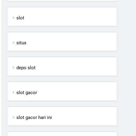
slot
situs
depo slot
slot gacor
slot gacor hari ini