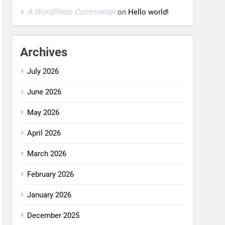
A WordPress Commenter
on
Hello world!
Archives
July 2026
June 2026
May 2026
April 2026
March 2026
February 2026
January 2026
December 2025