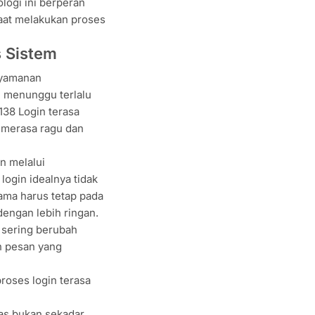
logi ini berperan
at melakukan proses
s Sistem
nyamanan
 menunggu terlalu
38 Login terasa
 merasa ragu dan
n melalui
ogin idealnya tidak
ama harus tetap pada
engan lebih ringan.
g sering berubah
n pesan yang
roses login terasa
tas bukan sekadar