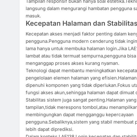
Tampilan responsif bukan hanya soal estetika.Tekno
langsung dalam mengurangi hambatan pengguna sa
masuk.
Kecepatan Halaman dan Stabilita
Kecepatan akses menjadi faktor penting dalam ke
pengguna.Pengguna modern cenderung tidak ingin
lama hanya untuk membuka halaman login.Jika LAE1
lambat atau tidak termuat sempurna,pengguna bisa
menganggap proses akses kurang nyaman.
Teknologi dapat membantu meningkatkan kecepata
pengelolaan elemen halaman yang efisien.Halaman l
dipenuhi komponen yang tidak diperlukan.Fokus ut
fungsi akses akun,sehingga halaman dapat dimuat d
Stabilitas sistem juga sangat penting.Halaman yan
tampilan,tidak merespons tombol,atau menampilka
membingungkan dapat mengganggu kepercayaan
pengguna.Sebaliknya,sistem yang stabil membuat p
lebih dapat diprediksi.
Dalam konteks LAE138 Login,kecepatan dan stabili