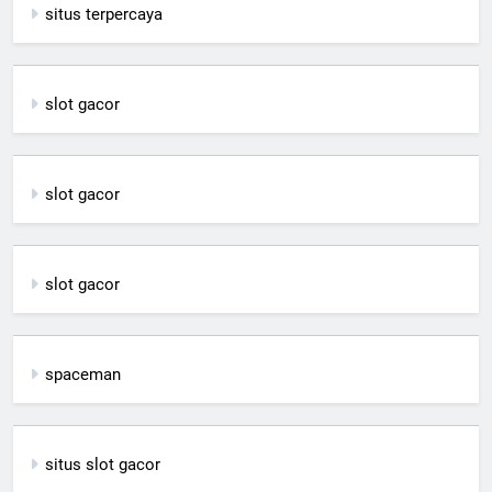
situs terpercaya
slot gacor
slot gacor
slot gacor
spaceman
situs slot gacor