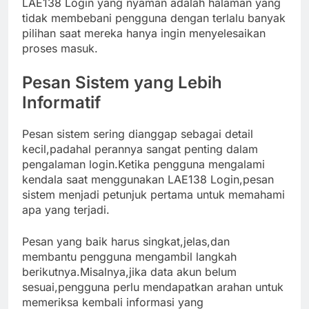
LAE138 Login yang nyaman adalah halaman yang
tidak membebani pengguna dengan terlalu banyak
pilihan saat mereka hanya ingin menyelesaikan
proses masuk.
Pesan Sistem yang Lebih
Informatif
Pesan sistem sering dianggap sebagai detail
kecil,padahal perannya sangat penting dalam
pengalaman login.Ketika pengguna mengalami
kendala saat menggunakan LAE138 Login,pesan
sistem menjadi petunjuk pertama untuk memahami
apa yang terjadi.
Pesan yang baik harus singkat,jelas,dan
membantu pengguna mengambil langkah
berikutnya.Misalnya,jika data akun belum
sesuai,pengguna perlu mendapatkan arahan untuk
memeriksa kembali informasi yang