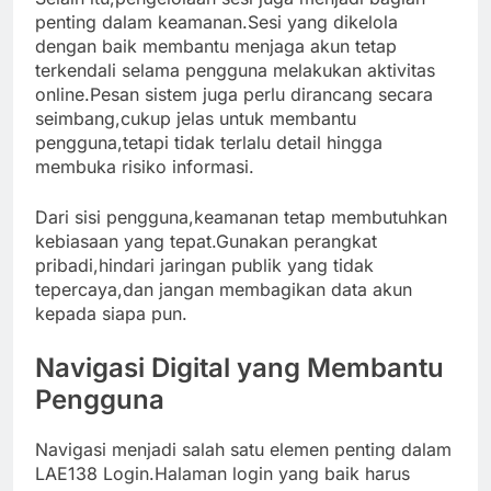
penting dalam keamanan.Sesi yang dikelola
dengan baik membantu menjaga akun tetap
terkendali selama pengguna melakukan aktivitas
online.Pesan sistem juga perlu dirancang secara
seimbang,cukup jelas untuk membantu
pengguna,tetapi tidak terlalu detail hingga
membuka risiko informasi.
Dari sisi pengguna,keamanan tetap membutuhkan
kebiasaan yang tepat.Gunakan perangkat
pribadi,hindari jaringan publik yang tidak
tepercaya,dan jangan membagikan data akun
kepada siapa pun.
Navigasi Digital yang Membantu
Pengguna
Navigasi menjadi salah satu elemen penting dalam
LAE138 Login.Halaman login yang baik harus