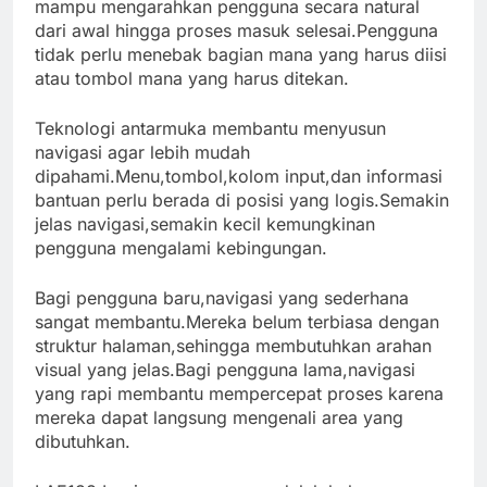
mampu mengarahkan pengguna secara natural
dari awal hingga proses masuk selesai.Pengguna
tidak perlu menebak bagian mana yang harus diisi
atau tombol mana yang harus ditekan.
Teknologi antarmuka membantu menyusun
navigasi agar lebih mudah
dipahami.Menu,tombol,kolom input,dan informasi
bantuan perlu berada di posisi yang logis.Semakin
jelas navigasi,semakin kecil kemungkinan
pengguna mengalami kebingungan.
Bagi pengguna baru,navigasi yang sederhana
sangat membantu.Mereka belum terbiasa dengan
struktur halaman,sehingga membutuhkan arahan
visual yang jelas.Bagi pengguna lama,navigasi
yang rapi membantu mempercepat proses karena
mereka dapat langsung mengenali area yang
dibutuhkan.