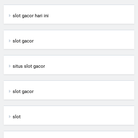
slot gacor hari ini
slot gacor
situs slot gacor
slot gacor
slot