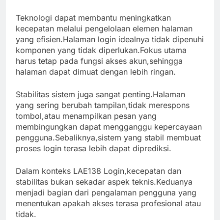
Teknologi dapat membantu meningkatkan
kecepatan melalui pengelolaan elemen halaman
yang efisien.Halaman login idealnya tidak dipenuhi
komponen yang tidak diperlukan.Fokus utama
harus tetap pada fungsi akses akun,sehingga
halaman dapat dimuat dengan lebih ringan.
Stabilitas sistem juga sangat penting.Halaman
yang sering berubah tampilan,tidak merespons
tombol,atau menampilkan pesan yang
membingungkan dapat mengganggu kepercayaan
pengguna.Sebaliknya,sistem yang stabil membuat
proses login terasa lebih dapat diprediksi.
Dalam konteks LAE138 Login,kecepatan dan
stabilitas bukan sekadar aspek teknis.Keduanya
menjadi bagian dari pengalaman pengguna yang
menentukan apakah akses terasa profesional atau
tidak.