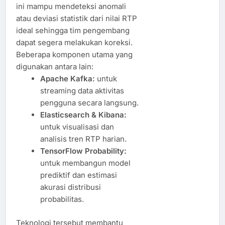
ini mampu mendeteksi anomali
atau deviasi statistik dari nilai RTP
ideal sehingga tim pengembang
dapat segera melakukan koreksi.
Beberapa komponen utama yang
digunakan antara lain:
Apache Kafka:
untuk
streaming data aktivitas
pengguna secara langsung.
Elasticsearch & Kibana:
untuk visualisasi dan
analisis tren RTP harian.
TensorFlow Probability:
untuk membangun model
prediktif dan estimasi
akurasi distribusi
probabilitas.
Teknologi tersebut membantu