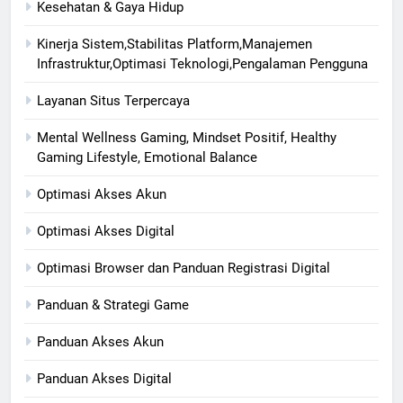
Kesehatan & Gaya Hidup
Kinerja Sistem,Stabilitas Platform,Manajemen
Infrastruktur,Optimasi Teknologi,Pengalaman Pengguna
Layanan Situs Terpercaya
Mental Wellness Gaming, Mindset Positif, Healthy
Gaming Lifestyle, Emotional Balance
Optimasi Akses Akun
Optimasi Akses Digital
Optimasi Browser dan Panduan Registrasi Digital
Panduan & Strategi Game
Panduan Akses Akun
Panduan Akses Digital