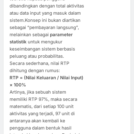
dibandingkan dengan total aktivitas
atau data input yang masuk dalam
sistem.Konsep ini bukan diartikan
sebagai “pembayaran langsung”,
melainkan sebagai
parameter
statistik
untuk mengukur
keseimbangan sistem berbasis
peluang atau probabilitas.
Secara sederhana, nilai RTP
dihitung dengan rumus:
RTP = (Nilai Keluaran / Nilai Input)
× 100%
Artinya, jika sebuah sistem
memiliki RTP 97%, maka secara
matematis, dari setiap 100 unit
aktivitas yang terjadi, 97 unit di
antaranya akan kembali ke
pengguna dalam bentuk hasil