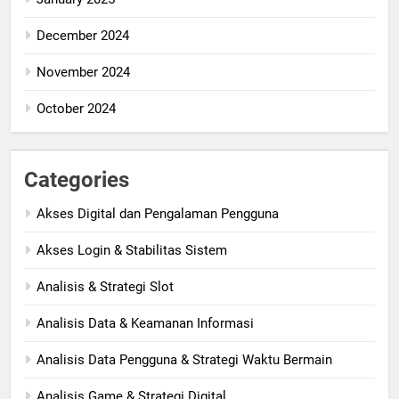
December 2024
November 2024
October 2024
Categories
Akses Digital dan Pengalaman Pengguna
Akses Login & Stabilitas Sistem
Analisis & Strategi Slot
Analisis Data & Keamanan Informasi
Analisis Data Pengguna & Strategi Waktu Bermain
Analisis Game & Strategi Digital