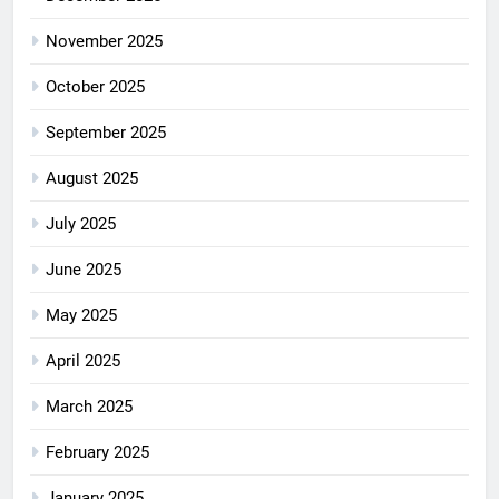
November 2025
October 2025
September 2025
August 2025
July 2025
June 2025
May 2025
April 2025
March 2025
February 2025
January 2025