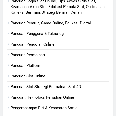
Panduan Login Slot Online, Tips Akses Situs Slot,
Keamanan Akun Slot, Edukasi Pemula Slot, Optimalisasi
Koneksi Bermain, Strategi Bermain Aman
Panduan Pemula, Game Online, Edukasi Digital
Panduan Pengguna & Teknologi
Panduan Perjudian Online
Panduan Permainan
Panduan Platform
Panduan Slot Online
Panduan Slot Strategi Permainan Slot 4D
Panduan, Teknologi, Perjudian Online
Pengembangan Diri & Kesadaran Sosial