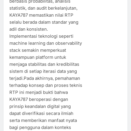
berbasis probabilitas, analisis
statistik, dan audit berkelanjutan,
KAYA787 memastikan nilai RTP
selalu berada dalam standar yang
adil dan konsisten.
Implementasi teknologi seperti
machine learning dan observability
stack semakin memperkuat
kemampuan platform untuk
menjaga stabilitas dan kredibilitas
sistem di setiap iterasi data yang
terjadi.Pada akhirnya, pemahaman
terhadap konsep dan proses teknis
RTP ini menjadi bukti bahwa
KAYA787 beroperasi dengan
prinsip keandalan digital yang
dapat diverifikasi secara ilmiah
serta memberikan manfaat nyata
bagi pengguna dalam konteks