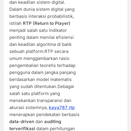
dan keadilan sistem digital.
Dalam dunia sistem digital yang
berbasis interaksi probabilistik,
istilah
RTP (Return to Player)
menjadi salah satu indikator
penting dalam menilai efisiensi
dan keadilan algoritma di balik
sebuah platform.RTP secara
umum menggambarkan rasio
pengembalian teoretis terhadap
pengguna dalam jangka panjang
berdasarkan model matematis
yang sudah ditentukan.Sebagai
salah satu platform yang
menekankan transparansi dan
akurasi sistemnya,
kaya787 rtp
menerapkan pendekatan berbasis
data-driven
dan
auditing
terverifikasi
dalam perhitungan