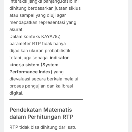
interaksi jangka panjang.Rasio ini
dihitung berdasarkan jutaan siklus
atau sampel yang diuji agar
mendapatkan representasi yang
akurat.
Dalam konteks KAYA787,
parameter RTP tidak hanya
dijadikan ukuran probabilistik,
tetapi juga sebagai
indikator
kinerja sistem (System
Performance Index)
yang
dievaluasi secara berkala melalui
proses pengujian dan kalibrasi
digital.
Pendekatan Matematis
dalam Perhitungan RTP
RTP tidak bisa dihitung dari satu