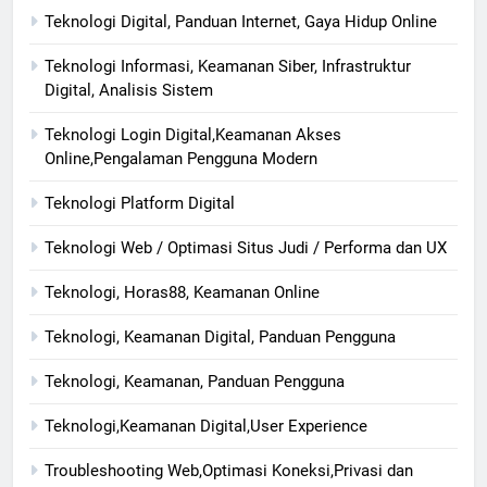
Teknologi Digital, Panduan Internet, Gaya Hidup Online
Teknologi Informasi, Keamanan Siber, Infrastruktur
Digital, Analisis Sistem
Teknologi Login Digital,Keamanan Akses
Online,Pengalaman Pengguna Modern
Teknologi Platform Digital
Teknologi Web / Optimasi Situs Judi / Performa dan UX
Teknologi, Horas88, Keamanan Online
Teknologi, Keamanan Digital, Panduan Pengguna
Teknologi, Keamanan, Panduan Pengguna
Teknologi,Keamanan Digital,User Experience
Troubleshooting Web,Optimasi Koneksi,Privasi dan