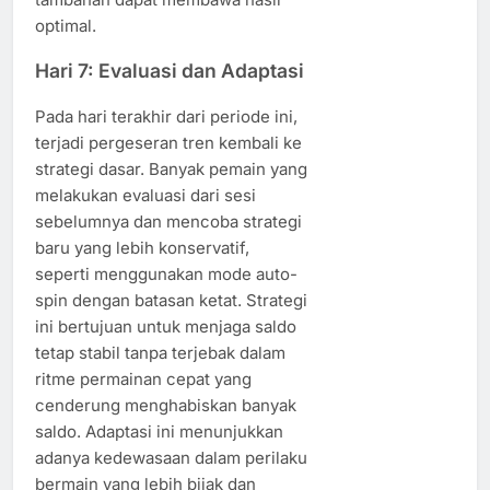
optimal.
Hari 7: Evaluasi dan Adaptasi
Pada hari terakhir dari periode ini,
terjadi pergeseran tren kembali ke
strategi dasar. Banyak pemain yang
melakukan evaluasi dari sesi
sebelumnya dan mencoba strategi
baru yang lebih konservatif,
seperti menggunakan mode auto-
spin dengan batasan ketat. Strategi
ini bertujuan untuk menjaga saldo
tetap stabil tanpa terjebak dalam
ritme permainan cepat yang
cenderung menghabiskan banyak
saldo. Adaptasi ini menunjukkan
adanya kedewasaan dalam perilaku
bermain yang lebih bijak dan