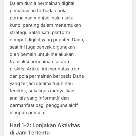
Dalam dunia permainan digital,
pemahaman terhadap pola
permainan menjadi salah satu
kunci penting dalam menentukan
strategi. Salah satu platform
dompet digital yang populer, Dana,
saat ini juga banyak digunakan
oleh pemain untuk melakukan
transaksi permainan secara
praktis. Artikel ini mengulas tren
dan pola permainan berbasis Dana
yang terjadi selama tujuh hari
terakhir, sekaligus menyajikan
analisis yang informatif dan
bermanfaat bagi pengguna aktif
maupun pemula.
Hari 1-2: Lonjakan Aktivitas
di Jam Tertentu