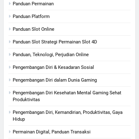
Panduan Permainan
Panduan Platform
Panduan Slot Online
Panduan Slot Strategi Permainan Slot 4D
Panduan, Teknologi, Perjudian Online
Pengembangan Diri & Kesadaran Sosial
Pengembangan Diri dalam Dunia Gaming
Pengembangan Diri Kesehatan Mental Gaming Sehat
Produktivitas
Pengembangan Diri, Kemandirian, Produktivitas, Gaya
Hidup
Permainan Digital, Panduan Transaksi