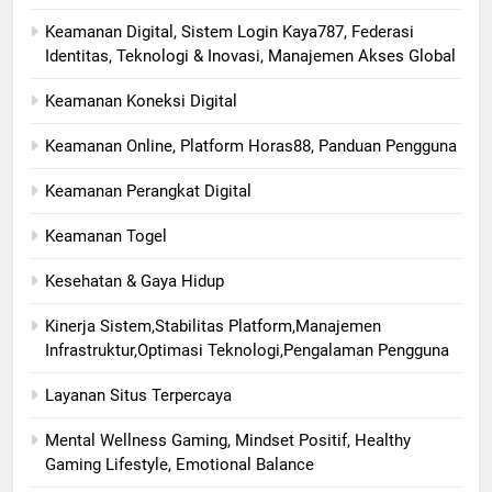
Keamanan Digital, Sistem Login Kaya787, Federasi
Identitas, Teknologi & Inovasi, Manajemen Akses Global
Keamanan Koneksi Digital
Keamanan Online, Platform Horas88, Panduan Pengguna
Keamanan Perangkat Digital
Keamanan Togel
Kesehatan & Gaya Hidup
Kinerja Sistem,Stabilitas Platform,Manajemen
Infrastruktur,Optimasi Teknologi,Pengalaman Pengguna
Layanan Situs Terpercaya
Mental Wellness Gaming, Mindset Positif, Healthy
Gaming Lifestyle, Emotional Balance