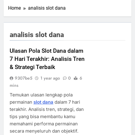
Home
analisis slot dana
analisis slot dana
Ulasan Pola Slot Dana dalam
7 Hari Terakhir: Analisis Tren
& Strategi Terbaik
9307be5
1 year ago
0
6
mins
Temukan ulasan lengkap pola
permainan
slot dana
dalam 7 hari
terakhir. Analisis tren, strategi, dan
tips yang bisa membantu kamu
memahami performa permainan
secara menyeluruh dan objektif.