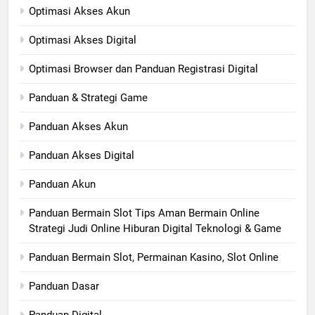
Optimasi Akses Akun
Optimasi Akses Digital
Optimasi Browser dan Panduan Registrasi Digital
Panduan & Strategi Game
Panduan Akses Akun
Panduan Akses Digital
Panduan Akun
Panduan Bermain Slot Tips Aman Bermain Online
Strategi Judi Online Hiburan Digital Teknologi & Game
Panduan Bermain Slot, Permainan Kasino, Slot Online
Panduan Dasar