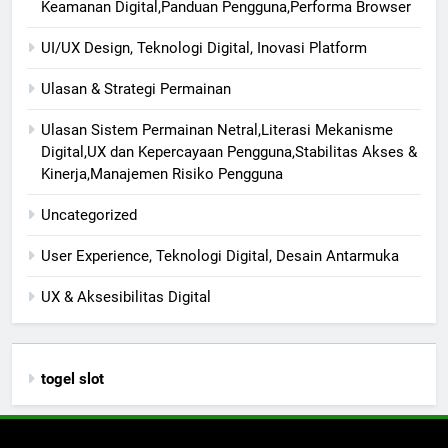
Keamanan Digital,Panduan Pengguna,Performa Browser
UI/UX Design, Teknologi Digital, Inovasi Platform
Ulasan & Strategi Permainan
Ulasan Sistem Permainan Netral,Literasi Mekanisme
Digital,UX dan Kepercayaan Pengguna,Stabilitas Akses &
Kinerja,Manajemen Risiko Pengguna
Uncategorized
User Experience, Teknologi Digital, Desain Antarmuka
UX & Aksesibilitas Digital
togel slot