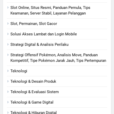
Slot Online, Situs Resmi, Panduan Pemula, Tips
Keamanan, Server Stabil, Layanan Pelanggan
Slot, Permainan, Slot Gacor
Solusi Akses Lambat dan Login Mobile
Strategi Digital & Analisis Perilaku
Strategi Offensif Pokémon, Analisis Move, Panduan
Kompetitif, Tipe Pokémon Jarak Jauh, Tips Pertempuran
Teknologi
Teknologi & Desain Produk
Teknologi & Evaluasi Sistem
Teknologi & Game Digital
Teknologi & Hiburan Digital