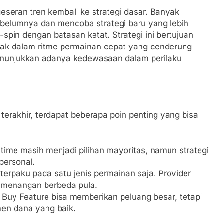
ergeseran tren kembali ke strategi dasar. Banyak
ebelumnya dan mencoba strategi baru yang lebih
spin dengan batasan ketat. Strategi ini bertujuan
ebak dalam ritme permainan cepat yang cenderung
enunjukkan adanya kedewasaan dalam perilaku
 terakhir, terdapat beberapa poin penting yang bisa
time masih menjadi pilihan mayoritas, namun strategi
personal.
terpaku pada satu jenis permainan saja. Provider
emenangan berbeda pula.
 Buy Feature bisa memberikan peluang besar, tetapi
en dana yang baik.