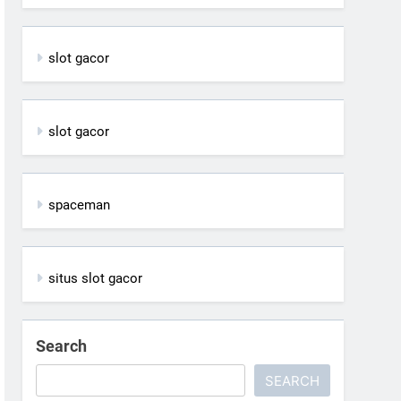
slot gacor
slot gacor
spaceman
situs slot gacor
Search
SEARCH