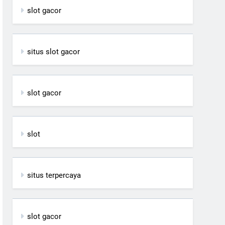
slot gacor
situs slot gacor
slot gacor
slot
situs terpercaya
slot gacor