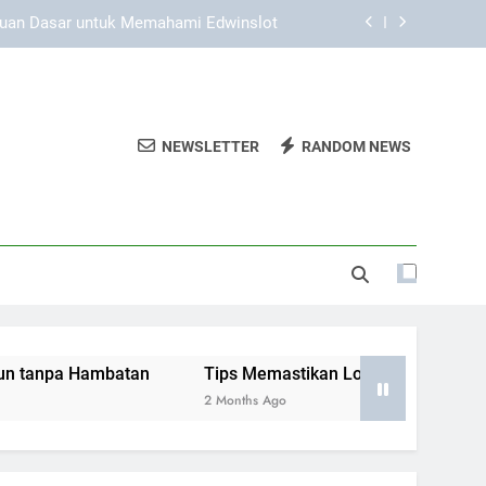
uan Dasar untuk Memahami Edwinslot
at: Tips Akses Akun tanpa Hambatan
ar dengan Akses yang Stabil dan Aman
NEWSLETTER
RANDOM NEWS
in dan Pentingnya Menjaga Data Akun
uan Dasar untuk Memahami Edwinslot
esktop Service.
at: Tips Akses Akun tanpa Hambatan
ar dengan Akses yang Stabil dan Aman
ambatan
Tips Memastikan Login Edwinslot Berjalan Lanc
2 Months Ago