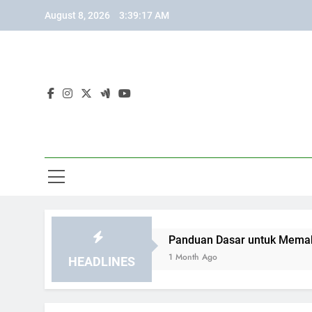
Skip
August 8, 2026
3:39:18 AM
to
content
Clo
Nikmati A
aga Data Akun
Panduan Dasar untuk Memahami Edwins
1 Month Ago
HEADLINES