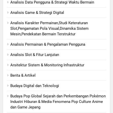
Analisis Data Pengguna & Strategi Waktu Bermain
Analisis Game & Strategi Digital
Analisis Karakter Permainan,Studi Keteraturan
Slot,Pengamatan Pola Visual,Dinamika Sistem
Mesin,Pendekatan Bermain Terstruktur
Analisis Permainan & Pengalaman Pengguna
Analisis Slot & Fitur Lanjutan
Arsitektur Sistem & Monitoring Infrastruktur
Berita & Artikel
Budaya Digital dan Teknologi
Budaya Pop Global Sejarah dan Perkembangan Pokémon
Industri Hiburan & Media Fenomena Pop Culture Anime
dan Game Jepang