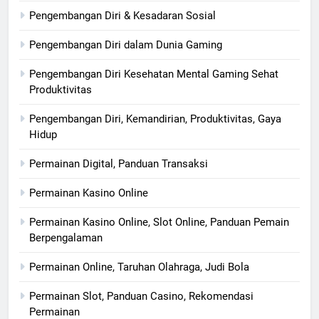
Pengembangan Diri & Kesadaran Sosial
Pengembangan Diri dalam Dunia Gaming
Pengembangan Diri Kesehatan Mental Gaming Sehat
Produktivitas
Pengembangan Diri, Kemandirian, Produktivitas, Gaya
Hidup
Permainan Digital, Panduan Transaksi
Permainan Kasino Online
Permainan Kasino Online, Slot Online, Panduan Pemain
Berpengalaman
Permainan Online, Taruhan Olahraga, Judi Bola
Permainan Slot, Panduan Casino, Rekomendasi
Permainan