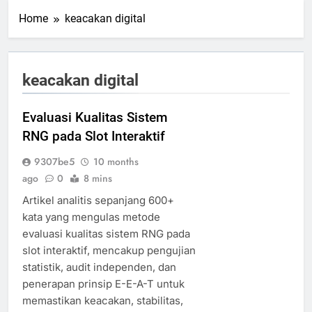
Home
keacakan digital
keacakan digital
Evaluasi Kualitas Sistem
RNG pada Slot Interaktif
9307be5
10 months
ago
0
8 mins
Artikel analitis sepanjang 600+
kata yang mengulas metode
evaluasi kualitas sistem RNG pada
slot interaktif, mencakup pengujian
statistik, audit independen, dan
penerapan prinsip E-E-A-T untuk
memastikan keacakan, stabilitas,