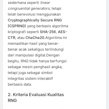
sederhana seperti
linear
congruential generators
, tetapi
telah berevolusi menggunakan
Cryptographically Secure RNG
(CSPRNG)
yang berbasis algoritma
kriptografi seperti
SHA-256
,
AES-
CTR
, atau
ChaCha20
.Algoritma ini
memastikan hasil yang benar-
benar acak sekaligus terlindungi
dari manipulasi digital.Dengan
begitu, RNG tidak hanya berfungsi
sebagai mesin penghasil angka,
tetapi juga sebagai simbol
integritas sistem interaktif
berbasis data.
2. Kriteria Evaluasi Kualitas
RNG