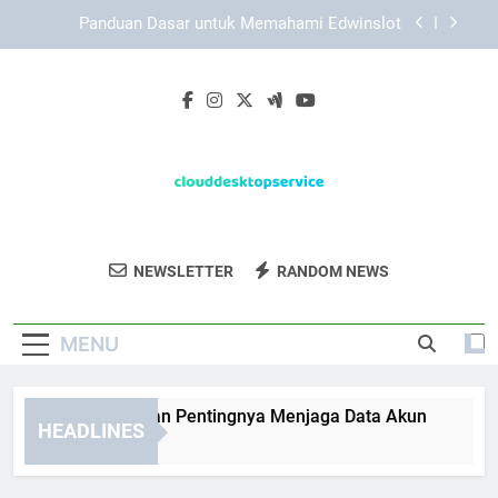
Skip
EDWINSLOT Login Cepat: Tips Akses Akun tanpa
to
Hambatan
content
Tips Memastikan Login Edwinslot Berjalan
Lancar dengan Akses yang Stabil dan Aman
TIARA4D Login dan Pentingnya Menjaga Data
Akun
Panduan Dasar untuk Memahami Edwinslot
EDWINSLOT Login Cepat: Tips Akses Akun tanpa
Hambatan
Cloud Desktop
Nikmati Akses Desktop Berbasis Awan Yang
Tips Memastikan Login Edwinslot Berjalan
NEWSLETTER
RANDOM NEWS
Service
Lancar dengan Akses yang Stabil dan Aman
Cepat Dan Aman Dari Cloud Desktop
Service.
MENU
ARA4D Login dan Pentingnya Menjaga Data Akun
Pandu
HEADLINES
Month Ago
1 Mont