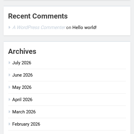
Recent Comments
A WordPress Commenter
on
Hello world!
Archives
July 2026
June 2026
May 2026
April 2026
March 2026
February 2026