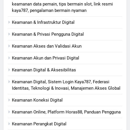
keamanan data pemain, tips bermain slot, link resmi
kaya787, pengalaman bermain nyaman
Keamanan & Infrastruktur Digital
Keamanan & Privasi Pengguna Digital
Keamanan Akses dan Validasi Akun
Keamanan Akun dan Privasi Digital
Keamanan Digital & Aksesibilitas
Keamanan Digital, Sistem Login Kaya787, Federasi
Identitas, Teknologi & Inovasi, Manajemen Akses Global
Keamanan Koneksi Digital
Keamanan Online, Platform Horas88, Panduan Pengguna
Keamanan Perangkat Digital