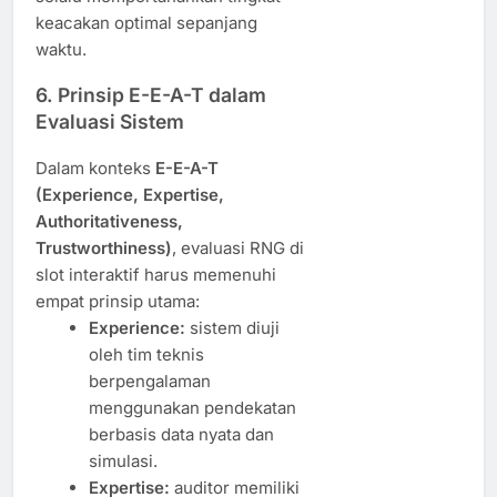
keacakan optimal sepanjang
waktu.
6. Prinsip E-E-A-T dalam
Evaluasi Sistem
Dalam konteks
E-E-A-T
(Experience, Expertise,
Authoritativeness,
Trustworthiness)
, evaluasi RNG di
slot interaktif harus memenuhi
empat prinsip utama:
Experience:
sistem diuji
oleh tim teknis
berpengalaman
menggunakan pendekatan
berbasis data nyata dan
simulasi.
Expertise:
auditor memiliki