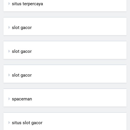
situs terpercaya
slot gacor
slot gacor
slot gacor
spaceman
situs slot gacor