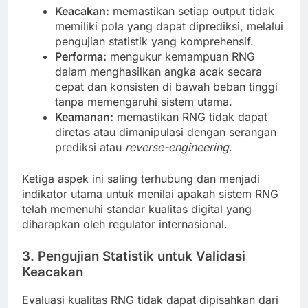
Keacakan:
memastikan setiap output tidak
memiliki pola yang dapat diprediksi, melalui
pengujian statistik yang komprehensif.
Performa:
mengukur kemampuan RNG
dalam menghasilkan angka acak secara
cepat dan konsisten di bawah beban tinggi
tanpa memengaruhi sistem utama.
Keamanan:
memastikan RNG tidak dapat
diretas atau dimanipulasi dengan serangan
prediksi atau
reverse-engineering
.
Ketiga aspek ini saling terhubung dan menjadi
indikator utama untuk menilai apakah sistem RNG
telah memenuhi standar kualitas digital yang
diharapkan oleh regulator internasional.
3. Pengujian Statistik untuk Validasi
Keacakan
Evaluasi kualitas RNG tidak dapat dipisahkan dari