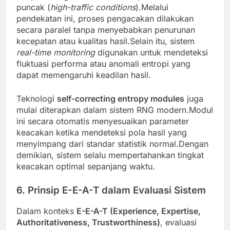
puncak (
high-traffic conditions
).Melalui
pendekatan ini, proses pengacakan dilakukan
secara paralel tanpa menyebabkan penurunan
kecepatan atau kualitas hasil.Selain itu, sistem
real-time monitoring
digunakan untuk mendeteksi
fluktuasi performa atau anomali entropi yang
dapat memengaruhi keadilan hasil.
Teknologi
self-correcting entropy modules
juga
mulai diterapkan dalam sistem RNG modern.Modul
ini secara otomatis menyesuaikan parameter
keacakan ketika mendeteksi pola hasil yang
menyimpang dari standar statistik normal.Dengan
demikian, sistem selalu mempertahankan tingkat
keacakan optimal sepanjang waktu.
6. Prinsip E-E-A-T dalam Evaluasi Sistem
Dalam konteks
E-E-A-T (Experience, Expertise,
Authoritativeness, Trustworthiness)
, evaluasi