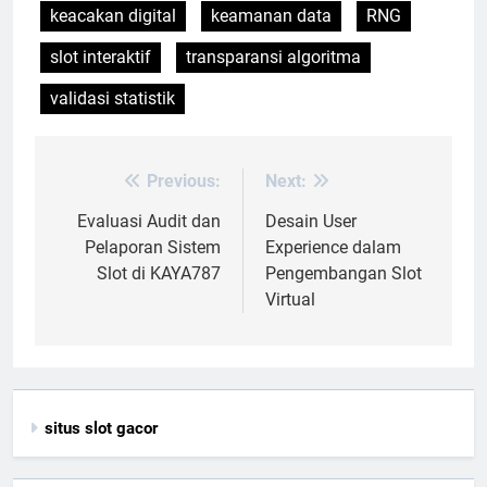
keacakan digital
keamanan data
RNG
slot interaktif
transparansi algoritma
validasi statistik
Previous:
Next:
Post
navigation
Evaluasi Audit dan
Desain User
Pelaporan Sistem
Experience dalam
Slot di KAYA787
Pengembangan Slot
Virtual
situs slot gacor