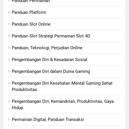
Panduan Permainan
Panduan Platform
Panduan Slot Online
Panduan Slot Strategi Permainan Slot 4D
Panduan, Teknologi, Perjudian Online
Pengembangan Diri & Kesadaran Sosial
Pengembangan Diri dalam Dunia Gaming
Pengembangan Diri Kesehatan Mental Gaming Sehat
Produktivitas
Pengembangan Diri, Kemandirian, Produktivitas, Gaya
Hidup
Permainan Digital, Panduan Transaksi