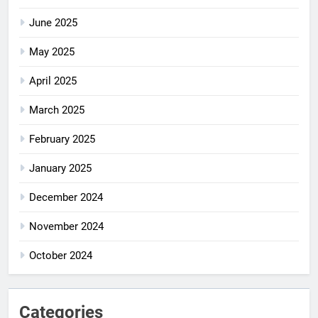
June 2025
May 2025
April 2025
March 2025
February 2025
January 2025
December 2024
November 2024
October 2024
Categories