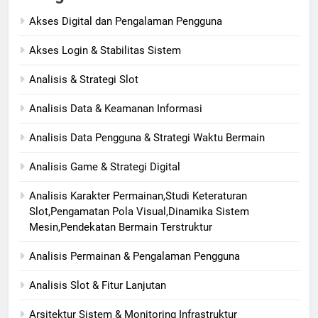
Akses Digital dan Pengalaman Pengguna
Akses Login & Stabilitas Sistem
Analisis & Strategi Slot
Analisis Data & Keamanan Informasi
Analisis Data Pengguna & Strategi Waktu Bermain
Analisis Game & Strategi Digital
Analisis Karakter Permainan,Studi Keteraturan
Slot,Pengamatan Pola Visual,Dinamika Sistem
Mesin,Pendekatan Bermain Terstruktur
Analisis Permainan & Pengalaman Pengguna
Analisis Slot & Fitur Lanjutan
Arsitektur Sistem & Monitoring Infrastruktur