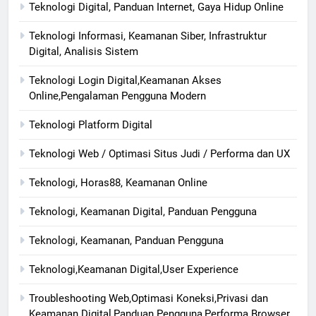
Teknologi Digital, Panduan Internet, Gaya Hidup Online
Teknologi Informasi, Keamanan Siber, Infrastruktur
Digital, Analisis Sistem
Teknologi Login Digital,Keamanan Akses
Online,Pengalaman Pengguna Modern
Teknologi Platform Digital
Teknologi Web / Optimasi Situs Judi / Performa dan UX
Teknologi, Horas88, Keamanan Online
Teknologi, Keamanan Digital, Panduan Pengguna
Teknologi, Keamanan, Panduan Pengguna
Teknologi,Keamanan Digital,User Experience
Troubleshooting Web,Optimasi Koneksi,Privasi dan
Keamanan Digital,Panduan Pengguna,Performa Browser