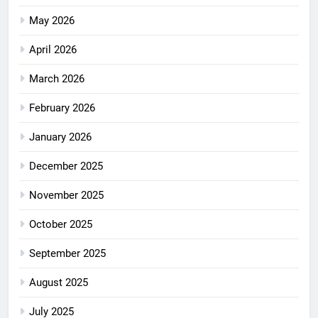
May 2026
April 2026
March 2026
February 2026
January 2026
December 2025
November 2025
October 2025
September 2025
August 2025
July 2025