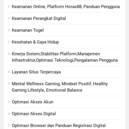
Keamanan Online, Platform Horas88, Panduan Pengguna
Keamanan Perangkat Digital
Keamanan Togel
Kesehatan & Gaya Hidup
Kinerja Sistem,Stabilitas Platform,Manajemen
Infrastruktur,Optimasi Teknologi,Pengalaman Pengguna
Layanan Situs Terpercaya
Mental Wellness Gaming, Mindset Positif, Healthy
Gaming Lifestyle, Emotional Balance
Optimasi Akses Akun
Optimasi Akses Digital
Optimasi Browser dan Panduan Registrasi Digital