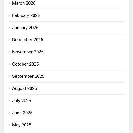
March 2026
February 2026
January 2026
December 2025
November 2025
October 2025
September 2025
August 2025
July 2025
June 2025
May 2025