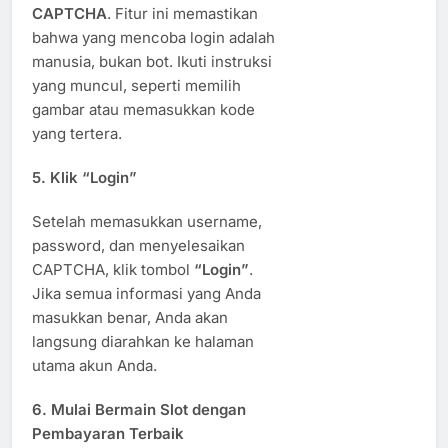
CAPTCHA
. Fitur ini memastikan
bahwa yang mencoba login adalah
manusia, bukan bot. Ikuti instruksi
yang muncul, seperti memilih
gambar atau memasukkan kode
yang tertera.
5.
Klik “Login”
Setelah memasukkan username,
password, dan menyelesaikan
CAPTCHA, klik tombol
“Login”
.
Jika semua informasi yang Anda
masukkan benar, Anda akan
langsung diarahkan ke halaman
utama akun Anda.
6.
Mulai Bermain Slot dengan
Pembayaran Terbaik