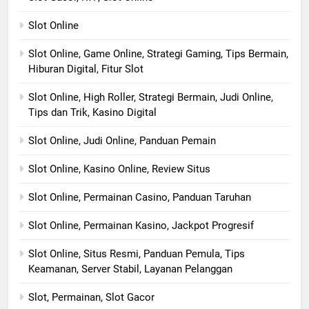
Slot Online
Slot Online, Game Online, Strategi Gaming, Tips Bermain,
Hiburan Digital, Fitur Slot
Slot Online, High Roller, Strategi Bermain, Judi Online,
Tips dan Trik, Kasino Digital
Slot Online, Judi Online, Panduan Pemain
Slot Online, Kasino Online, Review Situs
Slot Online, Permainan Casino, Panduan Taruhan
Slot Online, Permainan Kasino, Jackpot Progresif
Slot Online, Situs Resmi, Panduan Pemula, Tips
Keamanan, Server Stabil, Layanan Pelanggan
Slot, Permainan, Slot Gacor