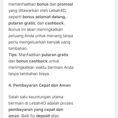
memanfaatkan
bonus
dan
promosi
yang ditawarkan oleh Lebah4D,
seperti
bonus selamat datang
,
putaran gratis
, dan
cashback
.
Bonus ini akan meningkatkan
peluang Anda untuk menang tanpa
perlu mengeluarkan banyak uang
tambahan.
Tips
: Manfaatkan
putaran gratis
dan
bonus cashback
untuk
meningkatkan waktu bermain Anda
tanpa tambahan biaya.
4.
Pembayaran Cepat dan Aman
Salah satu keuntungan utama
bermain di Lebah4D adalah proses
pembayaran yang cepat dan
aman
. Baik itu
deposit
atau