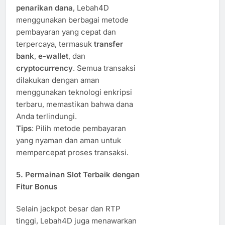
penarikan dana
, Lebah4D
menggunakan berbagai metode
pembayaran yang cepat dan
terpercaya, termasuk
transfer
bank
,
e-wallet
, dan
cryptocurrency
. Semua transaksi
dilakukan dengan aman
menggunakan teknologi enkripsi
terbaru, memastikan bahwa dana
Anda terlindungi.
Tips
: Pilih metode pembayaran
yang nyaman dan aman untuk
mempercepat proses transaksi.
5.
Permainan Slot Terbaik dengan
Fitur Bonus
Selain jackpot besar dan RTP
tinggi, Lebah4D juga menawarkan