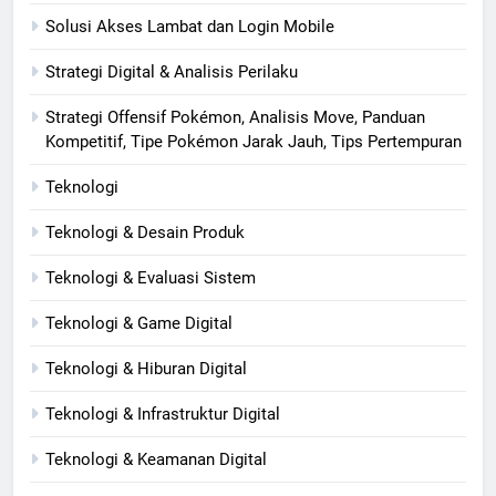
Solusi Akses Lambat dan Login Mobile
Strategi Digital & Analisis Perilaku
Strategi Offensif Pokémon, Analisis Move, Panduan
Kompetitif, Tipe Pokémon Jarak Jauh, Tips Pertempuran
Teknologi
Teknologi & Desain Produk
Teknologi & Evaluasi Sistem
Teknologi & Game Digital
Teknologi & Hiburan Digital
Teknologi & Infrastruktur Digital
Teknologi & Keamanan Digital