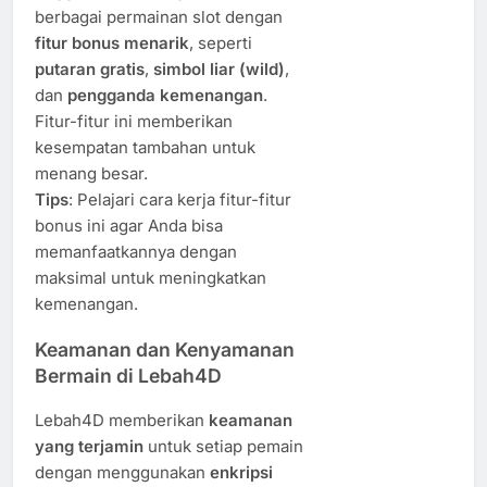
berbagai permainan slot dengan
fitur bonus menarik
, seperti
putaran gratis
,
simbol liar (wild)
,
dan
pengganda kemenangan
.
Fitur-fitur ini memberikan
kesempatan tambahan untuk
menang besar.
Tips
: Pelajari cara kerja fitur-fitur
bonus ini agar Anda bisa
memanfaatkannya dengan
maksimal untuk meningkatkan
kemenangan.
Keamanan dan Kenyamanan
Bermain di Lebah4D
Lebah4D memberikan
keamanan
yang terjamin
untuk setiap pemain
dengan menggunakan
enkripsi