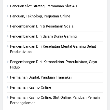
Panduan Slot Strategi Permainan Slot 4D
Panduan, Teknologi, Perjudian Online
Pengembangan Diri & Kesadaran Sosial
Pengembangan Diri dalam Dunia Gaming
Pengembangan Diri Kesehatan Mental Gaming Sehat
Produktivitas
Pengembangan Diri, Kemandirian, Produktivitas, Gaya
Hidup
Permainan Digital, Panduan Transaksi
Permainan Kasino Online
Permainan Kasino Online, Slot Online, Panduan Pemain
Berpengalaman