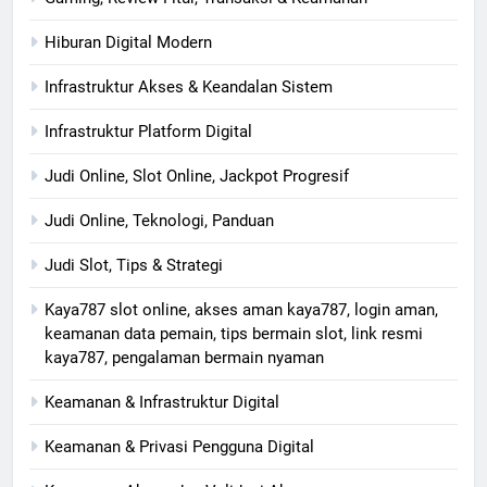
Hiburan Digital Modern
Infrastruktur Akses & Keandalan Sistem
Infrastruktur Platform Digital
Judi Online, Slot Online, Jackpot Progresif
Judi Online, Teknologi, Panduan
Judi Slot, Tips & Strategi
Kaya787 slot online, akses aman kaya787, login aman,
keamanan data pemain, tips bermain slot, link resmi
kaya787, pengalaman bermain nyaman
Keamanan & Infrastruktur Digital
Keamanan & Privasi Pengguna Digital