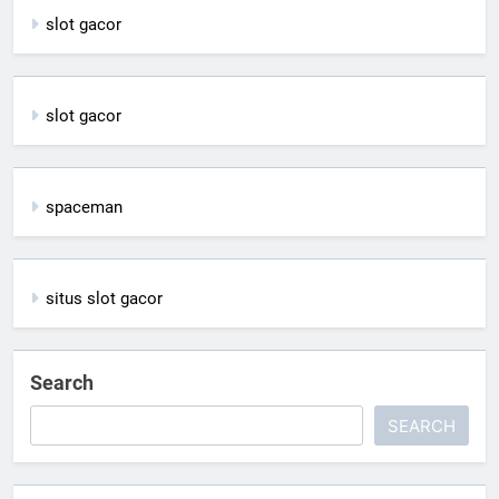
slot gacor
slot gacor
spaceman
situs slot gacor
Search
SEARCH