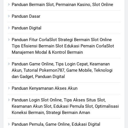
Panduan Bermain Slot, Permainan Kasino, Slot Online
Panduan Dasar
Panduan Digital
Panduan Fitur CorlaSlot Strategi Bermain Slot Online
Tips Efisiensi Bermain Slot Edukasi Pemain CorlaSlot
Manajemen Modal & Kontrol Bermain
Panduan Game Online, Tips Login Cepat, Keamanan
Akun, Tutorial Pokemon787, Game Mobile, Teknologi
dan Gadget, Panduan Digital
Panduan Kenyamanan Akses Akun
Panduan Login Slot Online, Tips Akses Situs Slot,
Keamanan Akun Slot, Edukasi Pemula Slot, Optimalisasi
Koneksi Bermain, Strategi Bermain Aman
Panduan Pemula, Game Online, Edukasi Digital