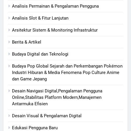
Analisis Permainan & Pengalaman Pengguna
Analisis Slot & Fitur Lanjutan
Arsitektur Sistem & Monitoring Infrastruktur
Berita & Artikel
Budaya Digital dan Teknologi
Budaya Pop Global Sejarah dan Perkembangan Pokémon
Industri Hiburan & Media Fenomena Pop Culture Anime
dan Game Jepang
Desain Navigasi Digital,Pengalaman Pengguna
Online,Stabilitas Platform Modern,Manajemen
Antarmuka Efisien
Desain Visual & Pengalaman Digital
Edukasi Pengguna Baru