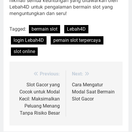
nikmati semua keuntungan yang ditawarkan oleh
Lebah4D untuk pengalaman bermain slot yang
menguntungkan dan seru!
Tagged:
bermain slot
Lebah4D
login Lebah4D
pemain slot terpercaya
slot online
Previous:
Next:
Post
navigation
Slot Gacor yang
Cara Mengatur
Cocok untuk Modal
Modal Saat Bermain
Kecil: Maksimalkan
Slot Gacor
Peluang Menang
Tanpa Risiko Besar