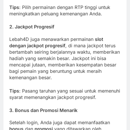
Tips
: Pilih permainan dengan RTP tinggi untuk
meningkatkan peluang kemenangan Anda.
2.
Jackpot Progresif
Lebah4D juga menawarkan permainan
slot
dengan jackpot progresif
, di mana jackpot terus
bertambah seiring berjalannya waktu, memberikan
hadiah yang semakin besar. Jackpot ini bisa
mencapai jutaan, memberikan kesempatan besar
bagi pemain yang beruntung untuk meraih
kemenangan besar.
Tips
: Pasang taruhan yang sesuai untuk memenuhi
syarat memenangkan jackpot progresif.
3.
Bonus dan Promosi Menarik
Setelah login, Anda juga dapat memanfaatkan
bonus
dan
promosi
yang ditawarkan oleh