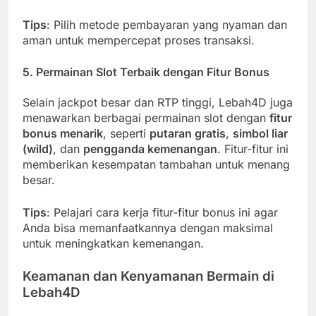
Tips
: Pilih metode pembayaran yang nyaman dan
aman untuk mempercepat proses transaksi.
5.
Permainan Slot Terbaik dengan Fitur Bonus
Selain jackpot besar dan RTP tinggi, Lebah4D juga
menawarkan berbagai permainan slot dengan
fitur
bonus menarik
, seperti
putaran gratis
,
simbol liar
(wild)
, dan
pengganda kemenangan
. Fitur-fitur ini
memberikan kesempatan tambahan untuk menang
besar.
Tips
: Pelajari cara kerja fitur-fitur bonus ini agar
Anda bisa memanfaatkannya dengan maksimal
untuk meningkatkan kemenangan.
Keamanan dan Kenyamanan Bermain di
Lebah4D