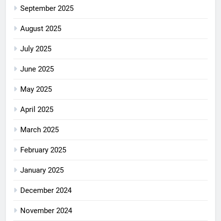
September 2025
August 2025
July 2025
June 2025
May 2025
April 2025
March 2025
February 2025
January 2025
December 2024
November 2024