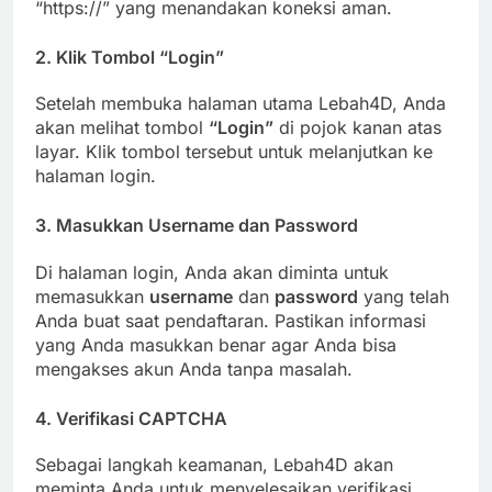
“https://” yang menandakan koneksi aman.
2.
Klik Tombol “Login”
Setelah membuka halaman utama Lebah4D, Anda
akan melihat tombol
“Login”
di pojok kanan atas
layar. Klik tombol tersebut untuk melanjutkan ke
halaman login.
3.
Masukkan Username dan Password
Di halaman login, Anda akan diminta untuk
memasukkan
username
dan
password
yang telah
Anda buat saat pendaftaran. Pastikan informasi
yang Anda masukkan benar agar Anda bisa
mengakses akun Anda tanpa masalah.
4.
Verifikasi CAPTCHA
Sebagai langkah keamanan, Lebah4D akan
meminta Anda untuk menyelesaikan verifikasi