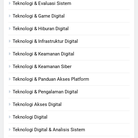
Teknologi & Evaluasi Sistem
Teknologi & Game Digital
Teknologi & Hiburan Digital
Teknologi & Infrastruktur Digital
Teknologi & Keamanan Digital
Teknologi & Keamanan Siber
Teknologi & Panduan Akses Platform
Teknologi & Pengalaman Digital
Teknologi Akses Digital
Teknologi Digital
Teknologi Digital & Analisis Sistem