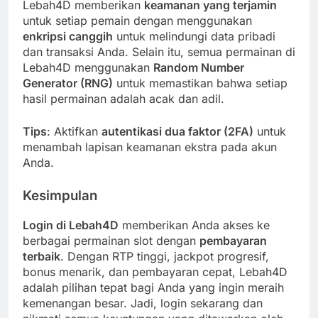
Lebah4D memberikan
keamanan yang terjamin
untuk setiap pemain dengan menggunakan
enkripsi canggih
untuk melindungi data pribadi
dan transaksi Anda. Selain itu, semua permainan di
Lebah4D menggunakan
Random Number
Generator (RNG)
untuk memastikan bahwa setiap
hasil permainan adalah acak dan adil.
Tips
: Aktifkan
autentikasi dua faktor (2FA)
untuk
menambah lapisan keamanan ekstra pada akun
Anda.
Kesimpulan
Login di Lebah4D
memberikan Anda akses ke
berbagai permainan slot dengan
pembayaran
terbaik
. Dengan RTP tinggi, jackpot progresif,
bonus menarik, dan pembayaran cepat, Lebah4D
adalah pilihan tepat bagi Anda yang ingin meraih
kemenangan besar. Jadi, login sekarang dan