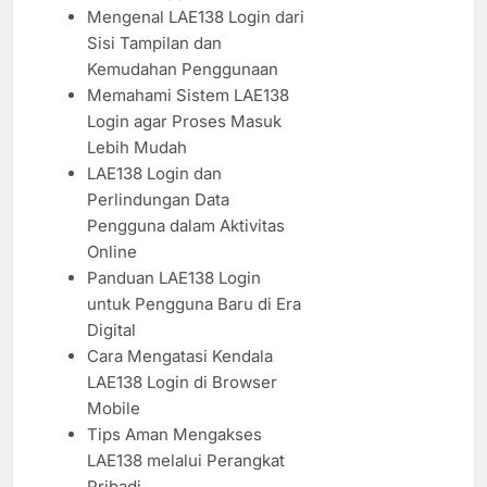
Mengenal LAE138 Login dari
Sisi Tampilan dan
Kemudahan Penggunaan
Memahami Sistem LAE138
Login agar Proses Masuk
Lebih Mudah
LAE138 Login dan
Perlindungan Data
Pengguna dalam Aktivitas
Online
Panduan LAE138 Login
untuk Pengguna Baru di Era
Digital
Cara Mengatasi Kendala
LAE138 Login di Browser
Mobile
Tips Aman Mengakses
LAE138 melalui Perangkat
Pribadi