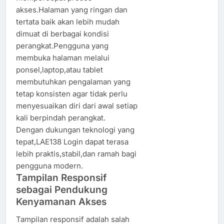
akses.Halaman yang ringan dan
tertata baik akan lebih mudah
dimuat di berbagai kondisi
perangkat.Pengguna yang
membuka halaman melalui
ponsel,laptop,atau tablet
membutuhkan pengalaman yang
tetap konsisten agar tidak perlu
menyesuaikan diri dari awal setiap
kali berpindah perangkat.
Dengan dukungan teknologi yang
tepat,LAE138 Login dapat terasa
lebih praktis,stabil,dan ramah bagi
pengguna modern.
Tampilan Responsif
sebagai Pendukung
Kenyamanan Akses
Tampilan responsif adalah salah