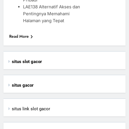
LAE138 Alternatif Akses dan
Pentingnya Memahami
Halaman yang Tepat
Read More
situs slot gacor
situs gacor
situs link slot gacor