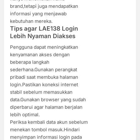
brand,tetapi juga mendapatkan
informasi yang menjawab
kebutuhan mereka.
Tips agar LAE138 Login
Lebih Nyaman Diakses
Pengguna dapat meningkatkan
kenyamanan akses dengan
beberapa langkah
sederhana.Gunakan perangkat
pribadi saat membuka halaman
login.Pastikan koneksi internet
stabil sebelum memasukkan
data.Gunakan browser yang sudah
diperbarui agar halaman berjalan
lebih optimal.
Periksa kembali data akun sebelum
menekan tombol masuk.Hindari
menyimpan informasi login pada