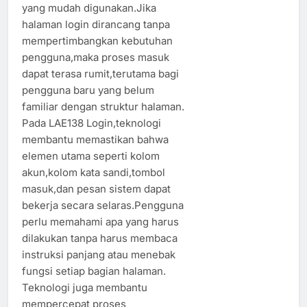
yang mudah digunakan.Jika
halaman login dirancang tanpa
mempertimbangkan kebutuhan
pengguna,maka proses masuk
dapat terasa rumit,terutama bagi
pengguna baru yang belum
familiar dengan struktur halaman.
Pada LAE138 Login,teknologi
membantu memastikan bahwa
elemen utama seperti kolom
akun,kolom kata sandi,tombol
masuk,dan pesan sistem dapat
bekerja secara selaras.Pengguna
perlu memahami apa yang harus
dilakukan tanpa harus membaca
instruksi panjang atau menebak
fungsi setiap bagian halaman.
Teknologi juga membantu
mempercepat proses