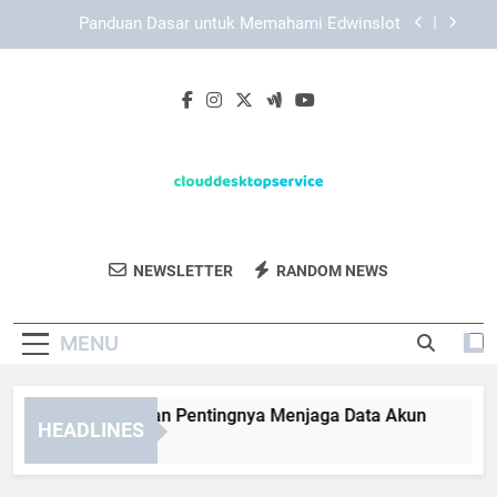
Skip
EDWINSLOT Login Cepat: Tips Akses Akun tanpa
to
Hambatan
content
Tips Memastikan Login Edwinslot Berjalan
Lancar dengan Akses yang Stabil dan Aman
TIARA4D Login dan Pentingnya Menjaga Data
Akun
Panduan Dasar untuk Memahami Edwinslot
EDWINSLOT Login Cepat: Tips Akses Akun tanpa
Hambatan
Cloud Desktop
Nikmati Akses Desktop Berbasis Awan Yang
Tips Memastikan Login Edwinslot Berjalan
NEWSLETTER
RANDOM NEWS
Service
Lancar dengan Akses yang Stabil dan Aman
Cepat Dan Aman Dari Cloud Desktop
Service.
MENU
ARA4D Login dan Pentingnya Menjaga Data Akun
Pandu
HEADLINES
Weeks Ago
1 Mont