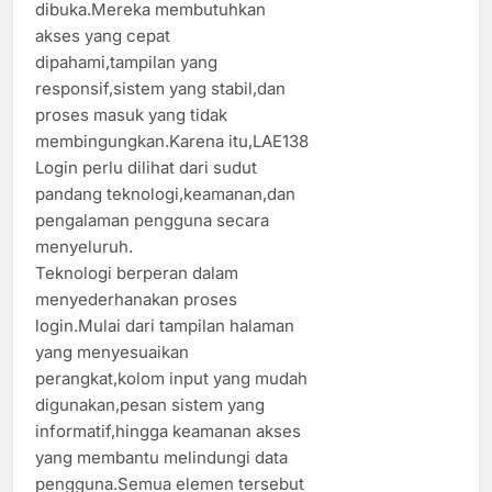
dibuka.Mereka membutuhkan
akses yang cepat
dipahami,tampilan yang
responsif,sistem yang stabil,dan
proses masuk yang tidak
membingungkan.Karena itu,LAE138
Login perlu dilihat dari sudut
pandang teknologi,keamanan,dan
pengalaman pengguna secara
menyeluruh.
Teknologi berperan dalam
menyederhanakan proses
login.Mulai dari tampilan halaman
yang menyesuaikan
perangkat,kolom input yang mudah
digunakan,pesan sistem yang
informatif,hingga keamanan akses
yang membantu melindungi data
pengguna.Semua elemen tersebut