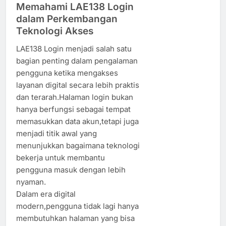
Memahami LAE138 Login
dalam Perkembangan
Teknologi Akses
LAE138 Login menjadi salah satu
bagian penting dalam pengalaman
pengguna ketika mengakses
layanan digital secara lebih praktis
dan terarah.Halaman login bukan
hanya berfungsi sebagai tempat
memasukkan data akun,tetapi juga
menjadi titik awal yang
menunjukkan bagaimana teknologi
bekerja untuk membantu
pengguna masuk dengan lebih
nyaman.
Dalam era digital
modern,pengguna tidak lagi hanya
membutuhkan halaman yang bisa