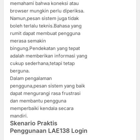
memahami bahwa koneksi atau
browser mungkin perlu diperiksa.
Namun,pesan sistem juga tidak
boleh terlalu teknis.Bahasa yang
rumit dapat membuat pengguna
merasa semakin
bingung.Pendekatan yang tepat
adalah memberikan informasi yang
cukup sederhana,tetapi tetap
berguna.
Dalam pengalaman
pengguna,pesan sistem yang baik
dapat mengurangi rasa frustrasi
dan membantu pengguna
memperbaiki kendala secara
mandiri.
Skenario Praktis
Penggunaan LAE138 Login