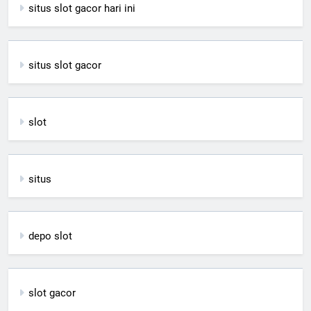
situs slot gacor hari ini
situs slot gacor
slot
situs
depo slot
slot gacor