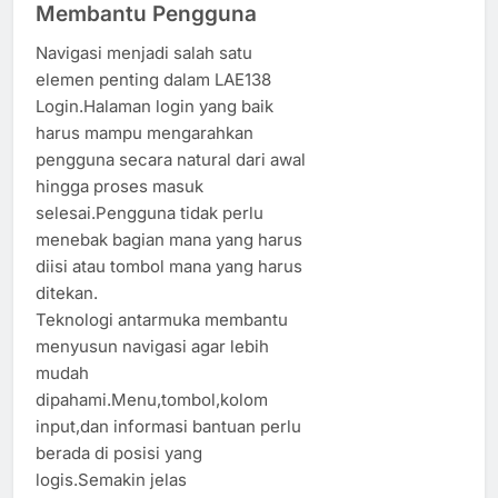
Membantu Pengguna
Navigasi menjadi salah satu
elemen penting dalam LAE138
Login.Halaman login yang baik
harus mampu mengarahkan
pengguna secara natural dari awal
hingga proses masuk
selesai.Pengguna tidak perlu
menebak bagian mana yang harus
diisi atau tombol mana yang harus
ditekan.
Teknologi antarmuka membantu
menyusun navigasi agar lebih
mudah
dipahami.Menu,tombol,kolom
input,dan informasi bantuan perlu
berada di posisi yang
logis.Semakin jelas