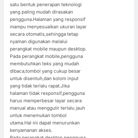
satu bentuk penerapan teknologi
yang paling mudah dirasakan
pengguna.Halaman yang responsif
mampu menyesuaikan ukuran layar
secara otomatis,sehingga tetap
nyaman digunakan melalui
perangkat mobile maupun desktop.
Pada perangkat mobile,pengguna
membutuhkan teks yang mudah
dibaca,tombol yang cukup besar
untuk disentuh,dan kolom input
yang tidak terlalu rapat.Jika
halaman tidak responsif,pengguna
harus memperbesar layar secara
manual atau menggulir terlalu jauh
untuk menemukan tombol
utama.Hal ini dapat menurunkan
kenyamanan akses.
Pada perangkat desktop,pengguna