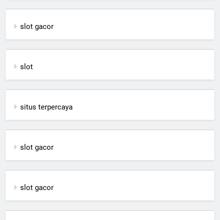
slot gacor
slot
situs terpercaya
slot gacor
slot gacor