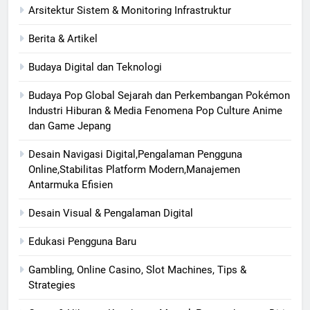
Arsitektur Sistem & Monitoring Infrastruktur
Berita & Artikel
Budaya Digital dan Teknologi
Budaya Pop Global Sejarah dan Perkembangan Pokémon
Industri Hiburan & Media Fenomena Pop Culture Anime
dan Game Jepang
Desain Navigasi Digital,Pengalaman Pengguna
Online,Stabilitas Platform Modern,Manajemen
Antarmuka Efisien
Desain Visual & Pengalaman Digital
Edukasi Pengguna Baru
Gambling, Online Casino, Slot Machines, Tips &
Strategies