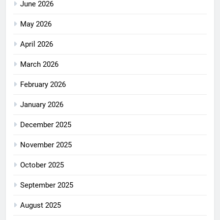
June 2026
May 2026
April 2026
March 2026
February 2026
January 2026
December 2025
November 2025
October 2025
September 2025
August 2025