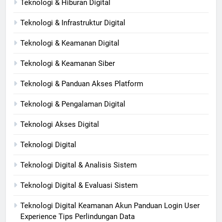
Teknologi & Hiburan Digital
Teknologi & Infrastruktur Digital
Teknologi & Keamanan Digital
Teknologi & Keamanan Siber
Teknologi & Panduan Akses Platform
Teknologi & Pengalaman Digital
Teknologi Akses Digital
Teknologi Digital
Teknologi Digital & Analisis Sistem
Teknologi Digital & Evaluasi Sistem
Teknologi Digital Keamanan Akun Panduan Login User
Experience Tips Perlindungan Data