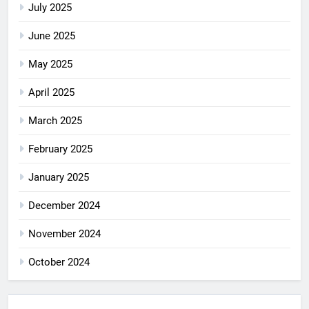
July 2025
June 2025
May 2025
April 2025
March 2025
February 2025
January 2025
December 2024
November 2024
October 2024