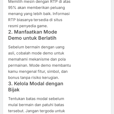
Memilih mesin dengan RTP di atas
95% akan memberikan peluang
menang yang lebih baik. Informasi
RTP biasanya tersedia di situs
resmi penyedia game.
2. Manfaatkan Mode
Demo untuk Berlatih
Sebelum bermain dengan uang
asli, cobalah mode demo untuk
memahami mekanisme dan pola
permainan. Mode demo membantu
kamu mengenal fitur, simbol, dan
bonus tanpa risiko kerugian.
3. Kelola Modal dengan
Bijak
Tentukan batas modal sebelum
mulai bermain dan patuhi batas
tersebut. Jangan tergoda untuk