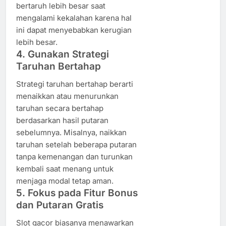
bertaruh lebih besar saat
mengalami kekalahan karena hal
ini dapat menyebabkan kerugian
lebih besar.
4. Gunakan Strategi
Taruhan Bertahap
Strategi taruhan bertahap berarti
menaikkan atau menurunkan
taruhan secara bertahap
berdasarkan hasil putaran
sebelumnya. Misalnya, naikkan
taruhan setelah beberapa putaran
tanpa kemenangan dan turunkan
kembali saat menang untuk
menjaga modal tetap aman.
5. Fokus pada Fitur Bonus
dan Putaran Gratis
Slot gacor biasanya menawarkan