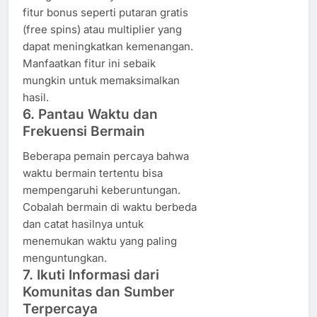
fitur bonus seperti putaran gratis
(free spins) atau multiplier yang
dapat meningkatkan kemenangan.
Manfaatkan fitur ini sebaik
mungkin untuk memaksimalkan
hasil.
6. Pantau Waktu dan
Frekuensi Bermain
Beberapa pemain percaya bahwa
waktu bermain tertentu bisa
mempengaruhi keberuntungan.
Cobalah bermain di waktu berbeda
dan catat hasilnya untuk
menemukan waktu yang paling
menguntungkan.
7. Ikuti Informasi dari
Komunitas dan Sumber
Terpercaya