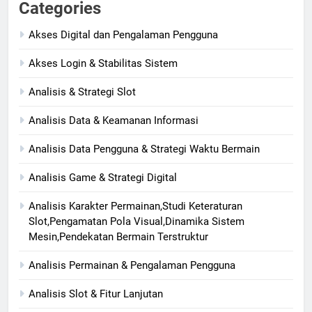
Categories
Akses Digital dan Pengalaman Pengguna
Akses Login & Stabilitas Sistem
Analisis & Strategi Slot
Analisis Data & Keamanan Informasi
Analisis Data Pengguna & Strategi Waktu Bermain
Analisis Game & Strategi Digital
Analisis Karakter Permainan,Studi Keteraturan
Slot,Pengamatan Pola Visual,Dinamika Sistem
Mesin,Pendekatan Bermain Terstruktur
Analisis Permainan & Pengalaman Pengguna
Analisis Slot & Fitur Lanjutan