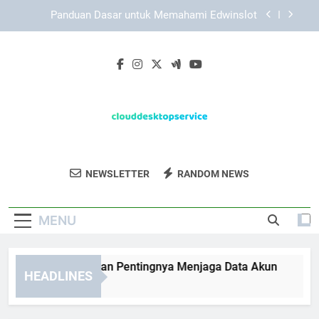
Skip
EDWINSLOT Login Cepat: Tips Akses Akun tanpa
to
Hambatan
content
Tips Memastikan Login Edwinslot Berjalan
Lancar dengan Akses yang Stabil dan Aman
TIARA4D Login dan Pentingnya Menjaga Data
Akun
Panduan Dasar untuk Memahami Edwinslot
EDWINSLOT Login Cepat: Tips Akses Akun tanpa
Hambatan
Cloud Desktop
Nikmati Akses Desktop Berbasis Awan Yang
Tips Memastikan Login Edwinslot Berjalan
NEWSLETTER
RANDOM NEWS
Service
Lancar dengan Akses yang Stabil dan Aman
Cepat Dan Aman Dari Cloud Desktop
Service.
MENU
IARA4D Login dan Pentingnya Menjaga Data Akun
Pand
HEADLINES
 Weeks Ago
1 Mon