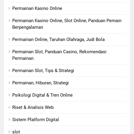
Permainan Kasino Online
Permainan Kasino Online, Slot Online, Panduan Pemain
Berpengalaman
Permainan Online, Taruhan Olahraga, Judi Bola
Permainan Slot, Panduan Casino, Rekomendasi
Permainan
Permainan Slot, Tips & Strategi
Permainan, Hiburan, Strategi
Psikologi Digital & Tren Online
Riset & Analisis Web
Sistem Platform Digital
slot