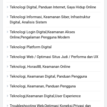
Teknologi Digital, Panduan Internet, Gaya Hidup Online
Teknologi Informasi, Keamanan Siber, Infrastruktur
Digital, Analisis Sistem
Teknologi Login Digital,Keamanan Akses
Online,Pengalaman Pengguna Modern
Teknologi Platform Digital
Teknologi Web / Optimasi Situs Judi / Performa dan UX
Teknologi, Horas88, Keamanan Online
Teknologi, Keamanan Digital, Panduan Pengguna
Teknologi, Keamanan, Panduan Pengguna
Teknologi,Keamanan Digital,User Experience
Troubleshooting Web,Optimasi Koneksi,Privasi dan