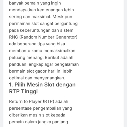
banyak pemain yang ingin
mendapatkan kemenangan lebih
sering dan maksimal. Meskipun
permainan slot sangat bergantung
pada keberuntungan dan sistem
RNG (Random Number Generator),
ada beberapa tips yang bisa
membantu kamu memaksimalkan
peluang menang. Berikut adalah
panduan lengkap agar pengalaman
bermain slot gacor hari ini lebih
optimal dan menyenangkan.
1. Pilih Mesin Slot dengan
RTP Tinggi
Return to Player (RTP) adalah
persentase pengembalian yang
diberikan mesin slot kepada
pemain dalam jangka panjang.