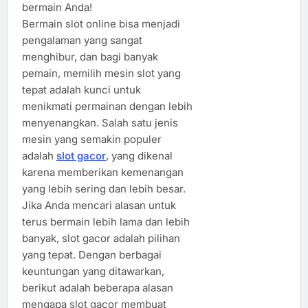
bermain Anda!
Bermain slot online bisa menjadi
pengalaman yang sangat
menghibur, dan bagi banyak
pemain, memilih mesin slot yang
tepat adalah kunci untuk
menikmati permainan dengan lebih
menyenangkan. Salah satu jenis
mesin yang semakin populer
adalah
slot gacor
, yang dikenal
karena memberikan kemenangan
yang lebih sering dan lebih besar.
Jika Anda mencari alasan untuk
terus bermain lebih lama dan lebih
banyak, slot gacor adalah pilihan
yang tepat. Dengan berbagai
keuntungan yang ditawarkan,
berikut adalah beberapa alasan
mengapa slot gacor membuat