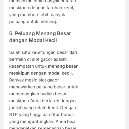
memainkan lebih banyak putaran
meskipun dengan taruhan kecil,
yang memberi lebih banyak
peluang untuk menang.
6.
Peluang Menang Besar
dengan Modal Kecil
Salah satu keuntungan besar dari
bermain di slot gacor adalah
kesempatan untuk
menang besar
meskipun dengan modal kecil
.
Banyak mesin slot gacor
menawarkan peluang besar untuk
memenangkan hadiah besar
meskipun Anda bertaruh dengan
jumlah yang relatif kecil. Dengan
RTP yang tinggi dan fitur bonus
yang menguntungkan, Anda bisa
mendapatkan kemenangan besar