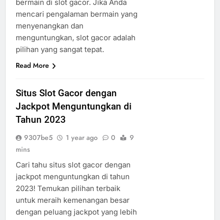
bermain di slot gacor. Jika Anda
mencari pengalaman bermain yang
menyenangkan dan
menguntungkan, slot gacor adalah
pilihan yang sangat tepat.
Read More
Situs Slot Gacor dengan
Jackpot Menguntungkan di
Tahun 2023
9307be5
1 year ago
0
9
mins
Cari tahu situs slot gacor dengan
jackpot menguntungkan di tahun
2023! Temukan pilihan terbaik
untuk meraih kemenangan besar
dengan peluang jackpot yang lebih