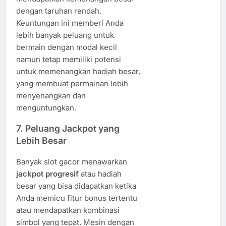
dengan taruhan rendah.
Keuntungan ini memberi Anda
lebih banyak peluang untuk
bermain dengan modal kecil
namun tetap memiliki potensi
untuk memenangkan hadiah besar,
yang membuat permainan lebih
menyenangkan dan
menguntungkan.
7.
Peluang Jackpot yang
Lebih Besar
Banyak slot gacor menawarkan
jackpot progresif
atau hadiah
besar yang bisa didapatkan ketika
Anda memicu fitur bonus tertentu
atau mendapatkan kombinasi
simbol yang tepat. Mesin dengan