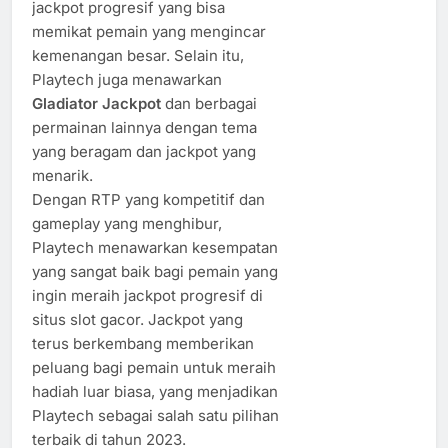
jackpot progresif yang bisa
memikat pemain yang mengincar
kemenangan besar. Selain itu,
Playtech juga menawarkan
Gladiator Jackpot
dan berbagai
permainan lainnya dengan tema
yang beragam dan jackpot yang
menarik.
Dengan RTP yang kompetitif dan
gameplay yang menghibur,
Playtech menawarkan kesempatan
yang sangat baik bagi pemain yang
ingin meraih jackpot progresif di
situs slot gacor. Jackpot yang
terus berkembang memberikan
peluang bagi pemain untuk meraih
hadiah luar biasa, yang menjadikan
Playtech sebagai salah satu pilihan
terbaik di tahun 2023.