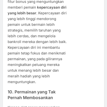
fitur bonus yang menguntungkan
memberi pemain
kepercayaan diri
yang lebih besar
. Kepercayaan diri
yang lebih tinggi mendorong
pemain untuk bermain lebih
strategis, memilih taruhan yang
lebih cerdas, dan mengelola
bankroll mereka dengan lebih baik.
Kepercayaan diri ini membantu
pemain tetap fokus dan menikmati
permainan, yang pada gilirannya
meningkatkan peluang mereka
untuk menang lebih besar dan
meraih hadiah yang lebih
menguntungkan.
10.
Permainan yang Tak
Pernah Membosankan