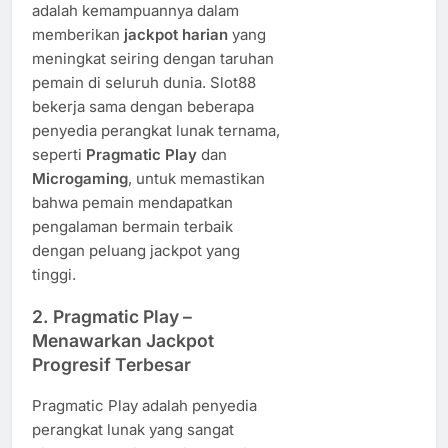
adalah kemampuannya dalam
memberikan
jackpot harian
yang
meningkat seiring dengan taruhan
pemain di seluruh dunia. Slot88
bekerja sama dengan beberapa
penyedia perangkat lunak ternama,
seperti
Pragmatic Play
dan
Microgaming
, untuk memastikan
bahwa pemain mendapatkan
pengalaman bermain terbaik
dengan peluang jackpot yang
tinggi.
2.
Pragmatic Play –
Menawarkan Jackpot
Progresif Terbesar
Pragmatic Play adalah penyedia
perangkat lunak yang sangat