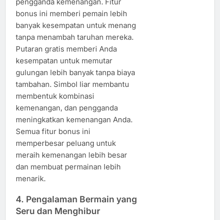
pengganda kemenangan. Fitur
bonus ini memberi pemain lebih
banyak kesempatan untuk menang
tanpa menambah taruhan mereka.
Putaran gratis memberi Anda
kesempatan untuk memutar
gulungan lebih banyak tanpa biaya
tambahan. Simbol liar membantu
membentuk kombinasi
kemenangan, dan pengganda
meningkatkan kemenangan Anda.
Semua fitur bonus ini
memperbesar peluang untuk
meraih kemenangan lebih besar
dan membuat permainan lebih
menarik.
4.
Pengalaman Bermain yang
Seru dan Menghibur