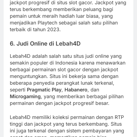
jackpot progresif di situs slot gacor. Jackpot yang
terus berkembang memberikan peluang bagi
pemain untuk meraih hadiah luar biasa, yang
menjadikan Playtech sebagai salah satu pilihan
terbaik di tahun 2023.
6.
Judi Online di Lebah4D
Lebah4D adalah salah satu situs judi online yang
semakin populer di Indonesia karena menawarkan
berbagai permainan slot gacor dengan jackpot
menguntungkan. Situs ini bekerja sama dengan
beberapa penyedia perangkat lunak terkenal,
seperti
Pragmatic Play
,
Habanero
, dan
Microgaming
, yang memberikan berbagai pilihan
permainan dengan jackpot progresif besar.
Lebah4D memiliki koleksi permainan dengan RTP
tinggi dan jackpot yang terus berkembang. Situs
ini juga terkenal dengan sistem pembayaran yang