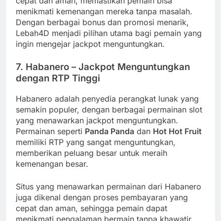
cepat dan aman, memastikan pemain bisa
menikmati kemenangan mereka tanpa masalah.
Dengan berbagai bonus dan promosi menarik,
Lebah4D menjadi pilihan utama bagi pemain yang
ingin mengejar jackpot menguntungkan.
7.
Habanero – Jackpot Menguntungkan
dengan RTP Tinggi
Habanero adalah penyedia perangkat lunak yang
semakin populer, dengan berbagai permainan slot
yang menawarkan jackpot menguntungkan.
Permainan seperti
Panda Panda
dan
Hot Hot Fruit
memiliki RTP yang sangat menguntungkan,
memberikan peluang besar untuk meraih
kemenangan besar.
Situs yang menawarkan permainan dari Habanero
juga dikenal dengan proses pembayaran yang
cepat dan aman, sehingga pemain dapat
menikmati pengalaman bermain tanpa khawatir