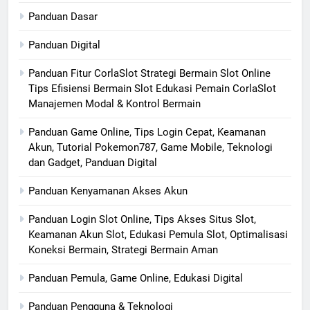
Panduan Dasar
Panduan Digital
Panduan Fitur CorlaSlot Strategi Bermain Slot Online
Tips Efisiensi Bermain Slot Edukasi Pemain CorlaSlot
Manajemen Modal & Kontrol Bermain
Panduan Game Online, Tips Login Cepat, Keamanan
Akun, Tutorial Pokemon787, Game Mobile, Teknologi
dan Gadget, Panduan Digital
Panduan Kenyamanan Akses Akun
Panduan Login Slot Online, Tips Akses Situs Slot,
Keamanan Akun Slot, Edukasi Pemula Slot, Optimalisasi
Koneksi Bermain, Strategi Bermain Aman
Panduan Pemula, Game Online, Edukasi Digital
Panduan Pengguna & Teknologi