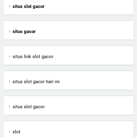
situs slot gacor
situs gacor
situs link slot gacor
situs slot gacor hari ini
situs slot gacor
slot