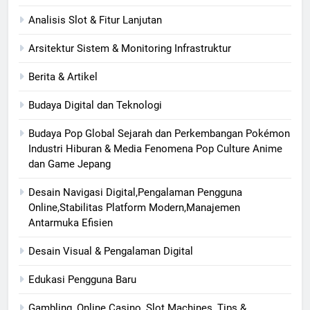
Analisis Slot & Fitur Lanjutan
Arsitektur Sistem & Monitoring Infrastruktur
Berita & Artikel
Budaya Digital dan Teknologi
Budaya Pop Global Sejarah dan Perkembangan Pokémon
Industri Hiburan & Media Fenomena Pop Culture Anime
dan Game Jepang
Desain Navigasi Digital,Pengalaman Pengguna
Online,Stabilitas Platform Modern,Manajemen
Antarmuka Efisien
Desain Visual & Pengalaman Digital
Edukasi Pengguna Baru
Gambling, Online Casino, Slot Machines, Tips &