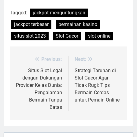
Tagged:
jackpot menguntungkan
jackpot terbesar
permainan kasino
situs slot 2023
Slot Gacor
slot online
Previous:
Next:
Post
navigation
Situs Slot Legal
Strategi Taruhan di
dengan Dukungan
Slot Gacor Agar
Provider Kelas Dunia:
Tidak Rugi: Tips
Pengalaman
Bermain Cerdas
Bermain Tanpa
untuk Pemain Online
Batas