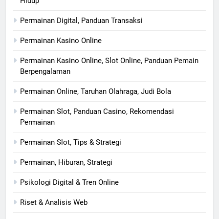
Hidup
Permainan Digital, Panduan Transaksi
Permainan Kasino Online
Permainan Kasino Online, Slot Online, Panduan Pemain
Berpengalaman
Permainan Online, Taruhan Olahraga, Judi Bola
Permainan Slot, Panduan Casino, Rekomendasi
Permainan
Permainan Slot, Tips & Strategi
Permainan, Hiburan, Strategi
Psikologi Digital & Tren Online
Riset & Analisis Web