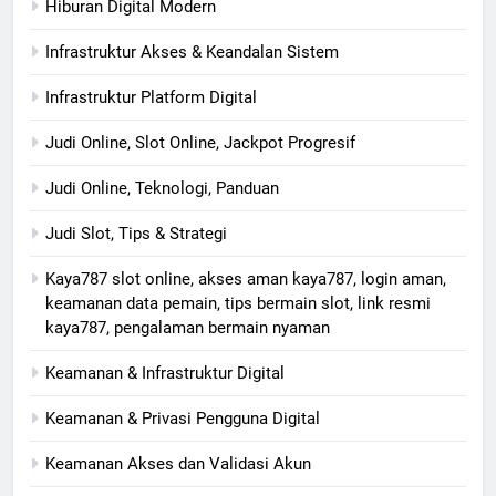
Hiburan Digital Modern
Infrastruktur Akses & Keandalan Sistem
Infrastruktur Platform Digital
Judi Online, Slot Online, Jackpot Progresif
Judi Online, Teknologi, Panduan
Judi Slot, Tips & Strategi
Kaya787 slot online, akses aman kaya787, login aman,
keamanan data pemain, tips bermain slot, link resmi
kaya787, pengalaman bermain nyaman
Keamanan & Infrastruktur Digital
Keamanan & Privasi Pengguna Digital
Keamanan Akses dan Validasi Akun