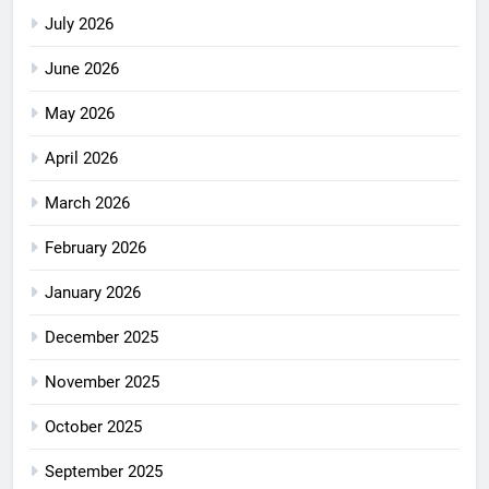
July 2026
June 2026
May 2026
April 2026
March 2026
February 2026
January 2026
December 2025
November 2025
October 2025
September 2025