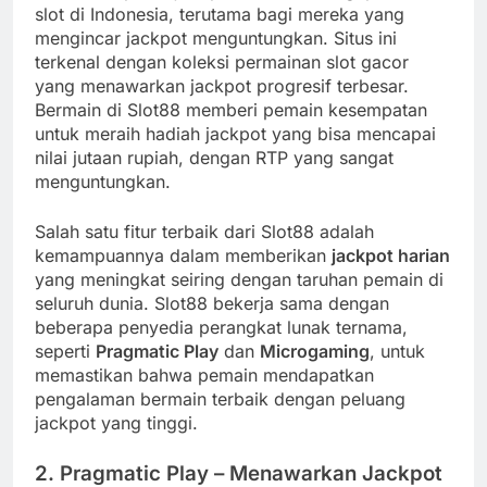
slot di Indonesia, terutama bagi mereka yang
mengincar jackpot menguntungkan. Situs ini
terkenal dengan koleksi permainan slot gacor
yang menawarkan jackpot progresif terbesar.
Bermain di Slot88 memberi pemain kesempatan
untuk meraih hadiah jackpot yang bisa mencapai
nilai jutaan rupiah, dengan RTP yang sangat
menguntungkan.
Salah satu fitur terbaik dari Slot88 adalah
kemampuannya dalam memberikan
jackpot harian
yang meningkat seiring dengan taruhan pemain di
seluruh dunia. Slot88 bekerja sama dengan
beberapa penyedia perangkat lunak ternama,
seperti
Pragmatic Play
dan
Microgaming
, untuk
memastikan bahwa pemain mendapatkan
pengalaman bermain terbaik dengan peluang
jackpot yang tinggi.
2.
Pragmatic Play – Menawarkan Jackpot