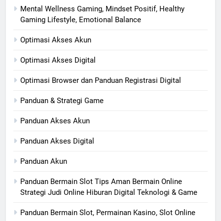
Mental Wellness Gaming, Mindset Positif, Healthy
Gaming Lifestyle, Emotional Balance
Optimasi Akses Akun
Optimasi Akses Digital
Optimasi Browser dan Panduan Registrasi Digital
Panduan & Strategi Game
Panduan Akses Akun
Panduan Akses Digital
Panduan Akun
Panduan Bermain Slot Tips Aman Bermain Online
Strategi Judi Online Hiburan Digital Teknologi & Game
Panduan Bermain Slot, Permainan Kasino, Slot Online