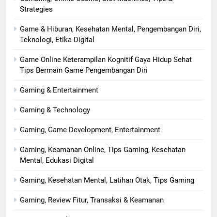
Strategies
Game & Hiburan, Kesehatan Mental, Pengembangan Diri,
Teknologi, Etika Digital
Game Online Keterampilan Kognitif Gaya Hidup Sehat
Tips Bermain Game Pengembangan Diri
Gaming & Entertainment
Gaming & Technology
Gaming, Game Development, Entertainment
Gaming, Keamanan Online, Tips Gaming, Kesehatan
Mental, Edukasi Digital
Gaming, Kesehatan Mental, Latihan Otak, Tips Gaming
Gaming, Review Fitur, Transaksi & Keamanan