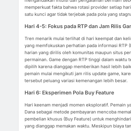
mengandalkan intuisi dan pengalaman bermain sebe
memperkuat fakta bahwa rotasi provider setiap hari
satu kunci agar tidak terjebak pada pola yang stagn
Hari 4-5: Fokus pada RTP dan Jam Rilis G
Tren menarik mulai terlihat di hari keempat dan ke
yang memfokuskan perhatian pada informasi RTP (R
harian yang dirilis oleh komunitas maupun situs pe
permainan. Game dengan RTP tinggi dalam waktu te
dipilih karena dianggap memberikan hasil lebih baik.
pemain mulai mengikuti jam rilis update game, kar
tersebut peluang variasi kemenangan lebih besar.
Hari 6: Eksperimen Pola Buy Feature
Hari keenam menjadi momen eksploratif. Pemain 
Dana sebagai metode pembayaran mencoba memaks
pembelian khusus (Buy Feature) untuk menghindari
yang dianggap memakan waktu. Meskipun biaya ta