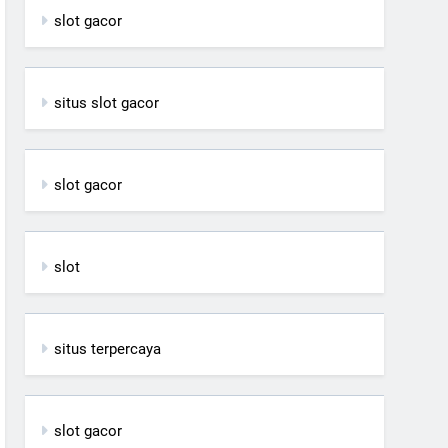
slot gacor
situs slot gacor
slot gacor
slot
situs terpercaya
slot gacor