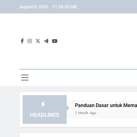
Skip
August 6, 2026
11:54:21 AM
to
content
Clo
Nikmati A
Menjaga Data Akun
Panduan Dasar untuk Memahami Edw
1 Month Ago
HEADLINES