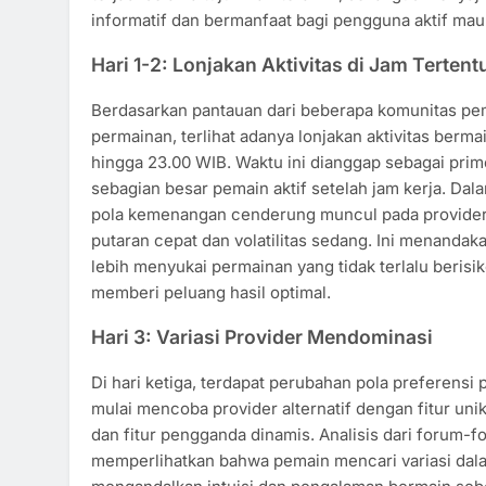
informatif dan bermanfaat bagi pengguna aktif ma
Hari 1-2: Lonjakan Aktivitas di Jam Tertent
Berdasarkan pantauan dari beberapa komunitas pe
permainan, terlihat adanya lonjakan aktivitas berma
hingga 23.00 WIB. Waktu ini dianggap sebagai prim
sebagian besar pemain aktif setelah jam kerja. Dal
pola kemenangan cenderung muncul pada provider
putaran cepat dan volatilitas sedang. Ini menanda
lebih menyukai permainan yang tidak terlalu berisi
memberi peluang hasil optimal.
Hari 3: Variasi Provider Mendominasi
Di hari ketiga, terdapat perubahan pola preferensi
mulai mencoba provider alternatif dengan fitur uni
dan fitur pengganda dinamis. Analisis dari forum-
memperlihatkan bahwa pemain mencari variasi dal