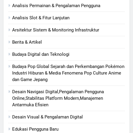
Analisis Permainan & Pengalaman Pengguna
Analisis Slot & Fitur Lanjutan
Arsitektur Sistem & Monitoring Infrastruktur
Berita & Artikel
Budaya Digital dan Teknologi
Budaya Pop Global Sejarah dan Perkembangan Pokémon
Industri Hiburan & Media Fenomena Pop Culture Anime
dan Game Jepang
Desain Navigasi Digital,Pengalaman Pengguna
Online,Stabilitas Platform Modern,Manajemen
Antarmuka Efisien
Desain Visual & Pengalaman Digital
Edukasi Pengguna Baru