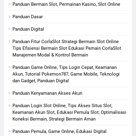
Panduan Bermain Slot, Permainan Kasino, Slot Online
Panduan Dasar
Panduan Digital
Panduan Fitur CorlaSlot Strategi Bermain Slot Online
Tips Efisiensi Bermain Slot Edukasi Pemain CorlaSlot
Manajemen Modal & Kontrol Bermain
Panduan Game Online, Tips Login Cepat, Keamanan
Akun, Tutorial Pokemon787, Game Mobile, Teknologi
dan Gadget, Panduan Digital
Panduan Kenyamanan Akses Akun
Panduan Login Slot Online, Tips Akses Situs Slot,
Keamanan Akun Slot, Edukasi Pemula Slot, Optimalisasi
Koneksi Bermain, Strategi Bermain Aman
Panduan Pemula, Game Online, Edukasi Digital