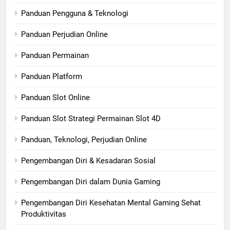
Panduan Pengguna & Teknologi
Panduan Perjudian Online
Panduan Permainan
Panduan Platform
Panduan Slot Online
Panduan Slot Strategi Permainan Slot 4D
Panduan, Teknologi, Perjudian Online
Pengembangan Diri & Kesadaran Sosial
Pengembangan Diri dalam Dunia Gaming
Pengembangan Diri Kesehatan Mental Gaming Sehat
Produktivitas