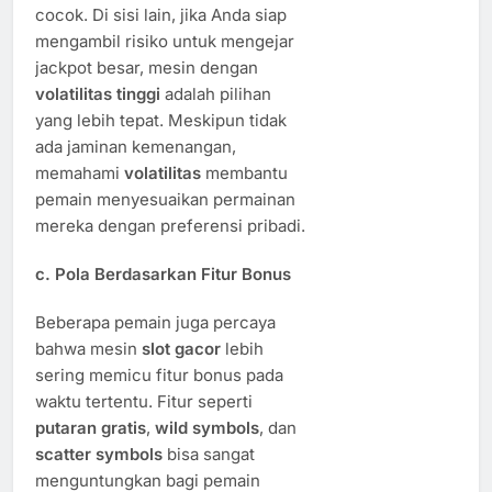
cocok. Di sisi lain, jika Anda siap
mengambil risiko untuk mengejar
jackpot besar, mesin dengan
volatilitas tinggi
adalah pilihan
yang lebih tepat. Meskipun tidak
ada jaminan kemenangan,
memahami
volatilitas
membantu
pemain menyesuaikan permainan
mereka dengan preferensi pribadi.
c.
Pola Berdasarkan Fitur Bonus
Beberapa pemain juga percaya
bahwa mesin
slot gacor
lebih
sering memicu fitur bonus pada
waktu tertentu. Fitur seperti
putaran gratis
,
wild symbols
, dan
scatter symbols
bisa sangat
menguntungkan bagi pemain