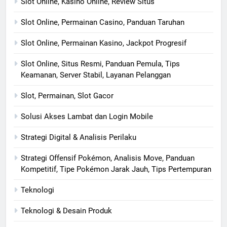
Slot Online, Kasino Online, Review Situs
Slot Online, Permainan Casino, Panduan Taruhan
Slot Online, Permainan Kasino, Jackpot Progresif
Slot Online, Situs Resmi, Panduan Pemula, Tips
Keamanan, Server Stabil, Layanan Pelanggan
Slot, Permainan, Slot Gacor
Solusi Akses Lambat dan Login Mobile
Strategi Digital & Analisis Perilaku
Strategi Offensif Pokémon, Analisis Move, Panduan
Kompetitif, Tipe Pokémon Jarak Jauh, Tips Pertempuran
Teknologi
Teknologi & Desain Produk