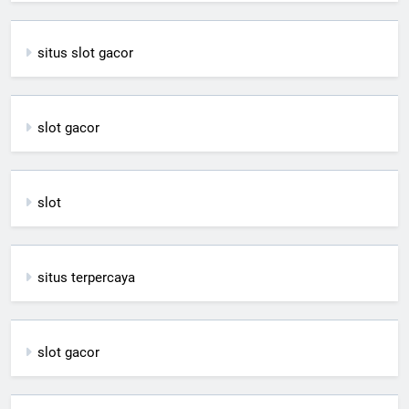
situs slot gacor
slot gacor
slot
situs terpercaya
slot gacor