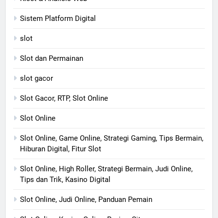
Sistem Platform Digital
slot
Slot dan Permainan
slot gacor
Slot Gacor, RTP, Slot Online
Slot Online
Slot Online, Game Online, Strategi Gaming, Tips Bermain,
Hiburan Digital, Fitur Slot
Slot Online, High Roller, Strategi Bermain, Judi Online,
Tips dan Trik, Kasino Digital
Slot Online, Judi Online, Panduan Pemain