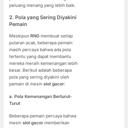
peluang menang yang lebih baik.
2.
Pola yang Sering Diyakini
Pemain
Meskipun
RNG
membuat setiap
putaran acak, beberapa pemain
masih percaya bahwa ada pola
tertentu yang dapat membantu
mereka meraih kemenangan lebih
besar. Berikut adalah beberapa
pola yang sering diyakini oleh
pemain di mesin
slot gacor
:
a.
Pola Kemenangan Berturut-
Turut
Beberapa pemain percaya bahwa
mesin
slot gacor
memberikan