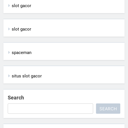
slot gacor
slot gacor
spaceman
situs slot gacor
Search
SEARCH