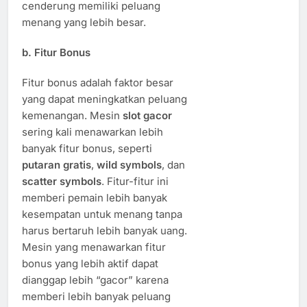
cenderung memiliki peluang
menang yang lebih besar.
b.
Fitur Bonus
Fitur bonus adalah faktor besar
yang dapat meningkatkan peluang
kemenangan. Mesin
slot gacor
sering kali menawarkan lebih
banyak fitur bonus, seperti
putaran gratis
,
wild symbols
, dan
scatter symbols
. Fitur-fitur ini
memberi pemain lebih banyak
kesempatan untuk menang tanpa
harus bertaruh lebih banyak uang.
Mesin yang menawarkan fitur
bonus yang lebih aktif dapat
dianggap lebih “gacor” karena
memberi lebih banyak peluang