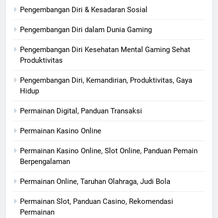
Pengembangan Diri & Kesadaran Sosial
Pengembangan Diri dalam Dunia Gaming
Pengembangan Diri Kesehatan Mental Gaming Sehat
Produktivitas
Pengembangan Diri, Kemandirian, Produktivitas, Gaya
Hidup
Permainan Digital, Panduan Transaksi
Permainan Kasino Online
Permainan Kasino Online, Slot Online, Panduan Pemain
Berpengalaman
Permainan Online, Taruhan Olahraga, Judi Bola
Permainan Slot, Panduan Casino, Rekomendasi
Permainan