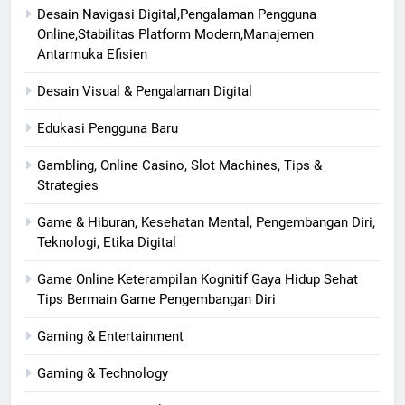
Desain Navigasi Digital,Pengalaman Pengguna
Online,Stabilitas Platform Modern,Manajemen
Antarmuka Efisien
Desain Visual & Pengalaman Digital
Edukasi Pengguna Baru
Gambling, Online Casino, Slot Machines, Tips &
Strategies
Game & Hiburan, Kesehatan Mental, Pengembangan Diri,
Teknologi, Etika Digital
Game Online Keterampilan Kognitif Gaya Hidup Sehat
Tips Bermain Game Pengembangan Diri
Gaming & Entertainment
Gaming & Technology