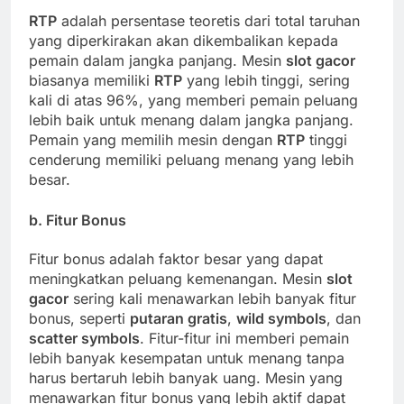
RTP
adalah persentase teoretis dari total taruhan
yang diperkirakan akan dikembalikan kepada
pemain dalam jangka panjang. Mesin
slot gacor
biasanya memiliki
RTP
yang lebih tinggi, sering
kali di atas 96%, yang memberi pemain peluang
lebih baik untuk menang dalam jangka panjang.
Pemain yang memilih mesin dengan
RTP
tinggi
cenderung memiliki peluang menang yang lebih
besar.
b.
Fitur Bonus
Fitur bonus adalah faktor besar yang dapat
meningkatkan peluang kemenangan. Mesin
slot
gacor
sering kali menawarkan lebih banyak fitur
bonus, seperti
putaran gratis
,
wild symbols
, dan
scatter symbols
. Fitur-fitur ini memberi pemain
lebih banyak kesempatan untuk menang tanpa
harus bertaruh lebih banyak uang. Mesin yang
menawarkan fitur bonus yang lebih aktif dapat