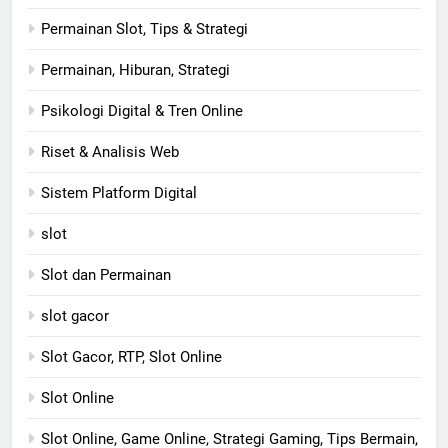
Permainan Slot, Tips & Strategi
Permainan, Hiburan, Strategi
Psikologi Digital & Tren Online
Riset & Analisis Web
Sistem Platform Digital
slot
Slot dan Permainan
slot gacor
Slot Gacor, RTP, Slot Online
Slot Online
Slot Online, Game Online, Strategi Gaming, Tips Bermain,