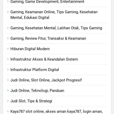
Gaming, Game Development, Entertainment
Gaming, Keamanan Online, Tips Gaming, Kesehatan
Mental, Edukasi Digital
Gaming, Kesehatan Mental, Latihan Otak, Tips Gaming
Gaming, Review Fitur, Transaksi & Keamanan
Hiburan Digital Modern
Infrastruktur Akses & Keandalan Sistem
Infrastruktur Platform Digital
Judi Online, Slot Online, Jackpot Progresif
Judi Online, Teknologi, Panduan
Judi Slot, Tips & Strategi
Kaya787 slot online, akses aman kaya787, login aman,