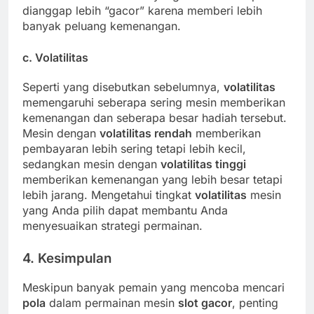
dianggap lebih “gacor” karena memberi lebih
banyak peluang kemenangan.
c.
Volatilitas
Seperti yang disebutkan sebelumnya,
volatilitas
memengaruhi seberapa sering mesin memberikan
kemenangan dan seberapa besar hadiah tersebut.
Mesin dengan
volatilitas rendah
memberikan
pembayaran lebih sering tetapi lebih kecil,
sedangkan mesin dengan
volatilitas tinggi
memberikan kemenangan yang lebih besar tetapi
lebih jarang. Mengetahui tingkat
volatilitas
mesin
yang Anda pilih dapat membantu Anda
menyesuaikan strategi permainan.
4.
Kesimpulan
Meskipun banyak pemain yang mencoba mencari
pola
dalam permainan mesin
slot gacor
, penting