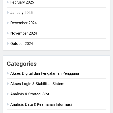
February 2025
January 2025
December 2024
November 2024
October 2024
Categories
Akses Digital dan Pengalaman Pengguna
Akses Login & Stabilitas Sistem
Analisis & Strategi Slot
Analisis Data & Keamanan Informasi