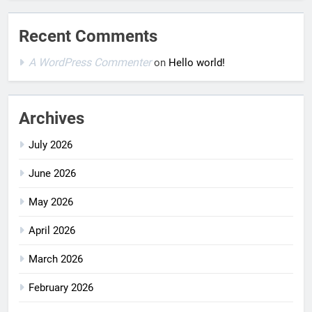
Recent Comments
A WordPress Commenter
on
Hello world!
Archives
July 2026
June 2026
May 2026
April 2026
March 2026
February 2026