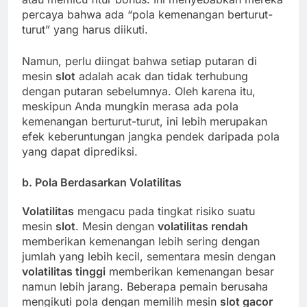
percaya bahwa ada “pola kemenangan berturut-
turut” yang harus diikuti.
Namun, perlu diingat bahwa setiap putaran di
mesin
slot
adalah acak dan tidak terhubung
dengan putaran sebelumnya. Oleh karena itu,
meskipun Anda mungkin merasa ada pola
kemenangan berturut-turut, ini lebih merupakan
efek keberuntungan jangka pendek daripada pola
yang dapat diprediksi.
b.
Pola Berdasarkan Volatilitas
Volatilitas
mengacu pada tingkat risiko suatu
mesin
slot
. Mesin dengan
volatilitas rendah
memberikan kemenangan lebih sering dengan
jumlah yang lebih kecil, sementara mesin dengan
volatilitas tinggi
memberikan kemenangan besar
namun lebih jarang. Beberapa pemain berusaha
mengikuti pola dengan memilih mesin
slot gacor