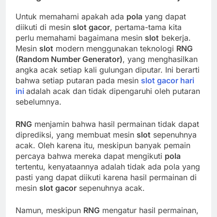
Untuk memahami apakah ada
pola
yang dapat
diikuti di mesin
slot gacor
, pertama-tama kita
perlu memahami bagaimana mesin
slot
bekerja.
Mesin
slot
modern menggunakan teknologi
RNG
(Random Number Generator)
, yang menghasilkan
angka acak setiap kali gulungan diputar. Ini berarti
bahwa setiap putaran pada mesin
slot gacor hari
ini
adalah acak dan tidak dipengaruhi oleh putaran
sebelumnya.
RNG
menjamin bahwa hasil permainan tidak dapat
diprediksi, yang membuat mesin
slot
sepenuhnya
acak. Oleh karena itu, meskipun banyak pemain
percaya bahwa mereka dapat mengikuti
pola
tertentu, kenyataannya adalah tidak ada pola yang
pasti yang dapat diikuti karena hasil permainan di
mesin
slot gacor
sepenuhnya acak.
Namun, meskipun
RNG
mengatur hasil permainan,