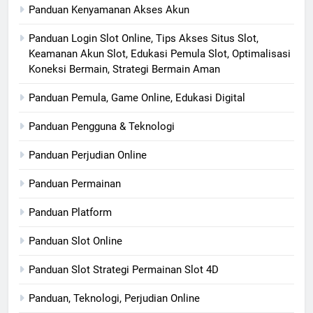
Panduan Kenyamanan Akses Akun
Panduan Login Slot Online, Tips Akses Situs Slot,
Keamanan Akun Slot, Edukasi Pemula Slot, Optimalisasi
Koneksi Bermain, Strategi Bermain Aman
Panduan Pemula, Game Online, Edukasi Digital
Panduan Pengguna & Teknologi
Panduan Perjudian Online
Panduan Permainan
Panduan Platform
Panduan Slot Online
Panduan Slot Strategi Permainan Slot 4D
Panduan, Teknologi, Perjudian Online