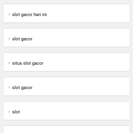
slot gacor hari ini
slot gacor
situs slot gacor
slot gacor
slot