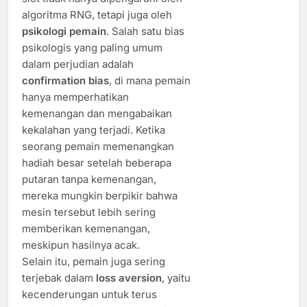
algoritma RNG, tetapi juga oleh
psikologi pemain
. Salah satu bias
psikologis yang paling umum
dalam perjudian adalah
confirmation bias
, di mana pemain
hanya memperhatikan
kemenangan dan mengabaikan
kekalahan yang terjadi. Ketika
seorang pemain memenangkan
hadiah besar setelah beberapa
putaran tanpa kemenangan,
mereka mungkin berpikir bahwa
mesin tersebut lebih sering
memberikan kemenangan,
meskipun hasilnya acak.
Selain itu, pemain juga sering
terjebak dalam
loss aversion
, yaitu
kecenderungan untuk terus