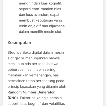
menghindari bias kognitif,
seperti confirmation bias
dan loss aversion, dapat
membuat keputusan yang
lebih objektif dan bijaksana
dalam memilih mesin slot.
Kesimpulan
Studi perilaku digital dalam mesin
slot gacor menunjukkan bahwa
meskipun ada persepsi bahwa
beberapa mesin lebih sering
memberikan kemenangan, hasil
permainan tetap bergantung pada
prinsip keacakan yang dijamin oleh
Random Number Generator
(RNG)
. Faktor psikologis pemain,
seperti bias kognitif dan volatilitas