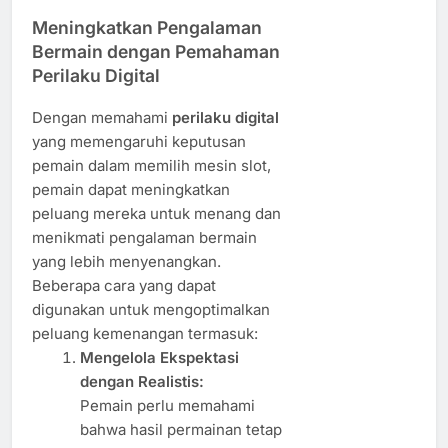
Meningkatkan Pengalaman
Bermain dengan Pemahaman
Perilaku Digital
Dengan memahami
perilaku digital
yang memengaruhi keputusan
pemain dalam memilih mesin slot,
pemain dapat meningkatkan
peluang mereka untuk menang dan
menikmati pengalaman bermain
yang lebih menyenangkan.
Beberapa cara yang dapat
digunakan untuk mengoptimalkan
peluang kemenangan termasuk:
Mengelola Ekspektasi
dengan Realistis:
Pemain perlu memahami
bahwa hasil permainan tetap