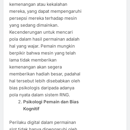
kemenangan atau kekalahan
mereka, yang dapat mempengaruhi
persepsi mereka terhadap mesin
yang sedang dimainkan.
Kecenderungan untuk mencari
pola dalam hasil permainan adalah
hal yang wajar. Pemain mungkin
berpikir bahwa mesin yang telah
lama tidak memberikan
kemenangan akan segera
memberikan hadiah besar, padahal
hal tersebut lebih disebabkan oleh
bias psikologis daripada adanya
pola nyata dalam sistem RNG.
Psikologi Pemain dan Bias
Kognitif
Perilaku digital dalam permainan
slot tidak hanya dipengaruhi oleh