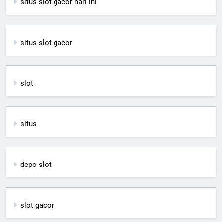
situs slot gacor hari ini
situs slot gacor
slot
situs
depo slot
slot gacor