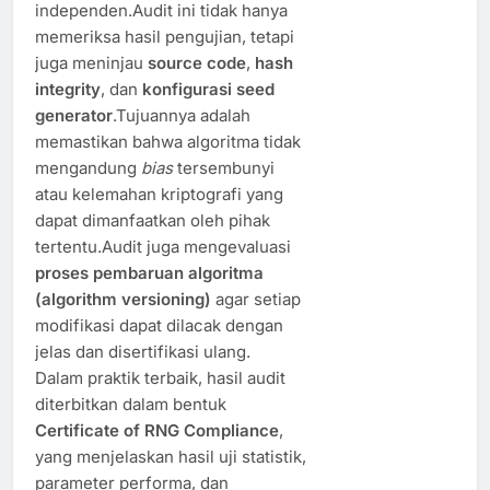
independen.Audit ini tidak hanya
memeriksa hasil pengujian, tetapi
juga meninjau
source code
,
hash
integrity
, dan
konfigurasi seed
generator
.Tujuannya adalah
memastikan bahwa algoritma tidak
mengandung
bias
tersembunyi
atau kelemahan kriptografi yang
dapat dimanfaatkan oleh pihak
tertentu.Audit juga mengevaluasi
proses pembaruan algoritma
(algorithm versioning)
agar setiap
modifikasi dapat dilacak dengan
jelas dan disertifikasi ulang.
Dalam praktik terbaik, hasil audit
diterbitkan dalam bentuk
Certificate of RNG Compliance
,
yang menjelaskan hasil uji statistik,
parameter performa, dan