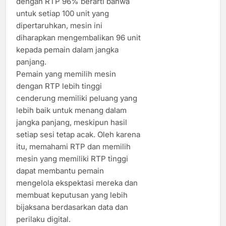
dengan RTP 96% berarti bahwa
untuk setiap 100 unit yang
dipertaruhkan, mesin ini
diharapkan mengembalikan 96 unit
kepada pemain dalam jangka
panjang.
Pemain yang memilih mesin
dengan RTP lebih tinggi
cenderung memiliki peluang yang
lebih baik untuk menang dalam
jangka panjang, meskipun hasil
setiap sesi tetap acak. Oleh karena
itu, memahami RTP dan memilih
mesin yang memiliki RTP tinggi
dapat membantu pemain
mengelola ekspektasi mereka dan
membuat keputusan yang lebih
bijaksana berdasarkan data dan
perilaku digital.