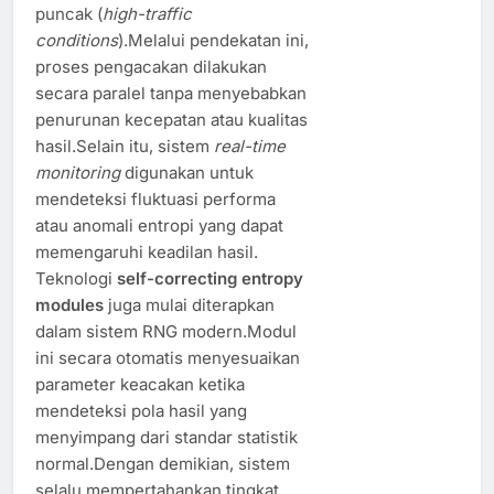
puncak (
high-traffic
conditions
).Melalui pendekatan ini,
proses pengacakan dilakukan
secara paralel tanpa menyebabkan
penurunan kecepatan atau kualitas
hasil.Selain itu, sistem
real-time
monitoring
digunakan untuk
mendeteksi fluktuasi performa
atau anomali entropi yang dapat
memengaruhi keadilan hasil.
Teknologi
self-correcting entropy
modules
juga mulai diterapkan
dalam sistem RNG modern.Modul
ini secara otomatis menyesuaikan
parameter keacakan ketika
mendeteksi pola hasil yang
menyimpang dari standar statistik
normal.Dengan demikian, sistem
selalu mempertahankan tingkat