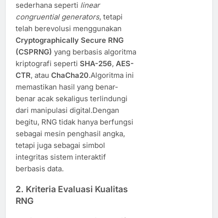
sederhana seperti
linear
congruential generators
, tetapi
telah berevolusi menggunakan
Cryptographically Secure RNG
(CSPRNG)
yang berbasis algoritma
kriptografi seperti
SHA-256
,
AES-
CTR
, atau
ChaCha20
.Algoritma ini
memastikan hasil yang benar-
benar acak sekaligus terlindungi
dari manipulasi digital.Dengan
begitu, RNG tidak hanya berfungsi
sebagai mesin penghasil angka,
tetapi juga sebagai simbol
integritas sistem interaktif
berbasis data.
2. Kriteria Evaluasi Kualitas
RNG