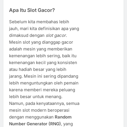
Apa Itu Slot Gacor?
Sebelum kita membahas lebih
jauh, mari kita definisikan apa yang
dimaksud dengan
slot gacor
.
Mesin slot yang dianggap gacor
adalah mesin yang memberikan
kemenangan lebih sering, baik itu
kemenangan kecil yang konsisten
atau hadiah besar yang lebih
jarang. Mesin ini sering dipandang
lebih menguntungkan oleh pemain
karena memberi mereka peluang
lebih besar untuk menang.
Namun, pada kenyataannya, semua
mesin slot modern beroperasi
dengan menggunakan
Random
Number Generator (RNG)
, yang