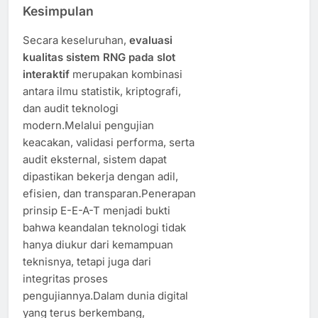
Kesimpulan
Secara keseluruhan,
evaluasi
kualitas sistem RNG pada slot
interaktif
merupakan kombinasi
antara ilmu statistik, kriptografi,
dan audit teknologi
modern.Melalui pengujian
keacakan, validasi performa, serta
audit eksternal, sistem dapat
dipastikan bekerja dengan adil,
efisien, dan transparan.Penerapan
prinsip E-E-A-T menjadi bukti
bahwa keandalan teknologi tidak
hanya diukur dari kemampuan
teknisnya, tetapi juga dari
integritas proses
pengujiannya.Dalam dunia digital
yang terus berkembang,