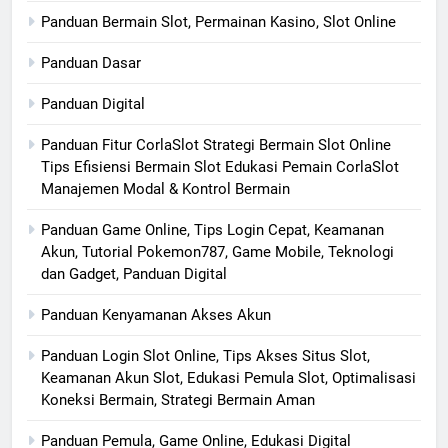
Panduan Bermain Slot, Permainan Kasino, Slot Online
Panduan Dasar
Panduan Digital
Panduan Fitur CorlaSlot Strategi Bermain Slot Online
Tips Efisiensi Bermain Slot Edukasi Pemain CorlaSlot
Manajemen Modal & Kontrol Bermain
Panduan Game Online, Tips Login Cepat, Keamanan
Akun, Tutorial Pokemon787, Game Mobile, Teknologi
dan Gadget, Panduan Digital
Panduan Kenyamanan Akses Akun
Panduan Login Slot Online, Tips Akses Situs Slot,
Keamanan Akun Slot, Edukasi Pemula Slot, Optimalisasi
Koneksi Bermain, Strategi Bermain Aman
Panduan Pemula, Game Online, Edukasi Digital