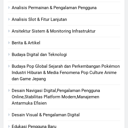
Analisis Permainan & Pengalaman Pengguna
Analisis Slot & Fitur Lanjutan
Arsitektur Sistem & Monitoring Infrastruktur
Berita & Artikel
Budaya Digital dan Teknologi
Budaya Pop Global Sejarah dan Perkembangan Pokémon
Industri Hiburan & Media Fenomena Pop Culture Anime
dan Game Jepang
Desain Navigasi Digital,Pengalaman Pengguna
Online,Stabilitas Platform Modern,Manajemen
Antarmuka Efisien
Desain Visual & Pengalaman Digital
Edukasi Pengguna Baru