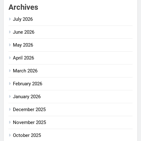
Archives
July 2026
June 2026
May 2026
April 2026
March 2026
February 2026
January 2026
December 2025
November 2025
October 2025