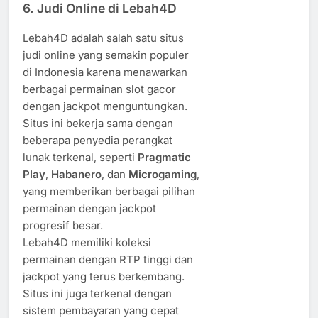
6.
Judi Online di Lebah4D
Lebah4D adalah salah satu situs
judi online yang semakin populer
di Indonesia karena menawarkan
berbagai permainan slot gacor
dengan jackpot menguntungkan.
Situs ini bekerja sama dengan
beberapa penyedia perangkat
lunak terkenal, seperti
Pragmatic
Play
,
Habanero
, dan
Microgaming
,
yang memberikan berbagai pilihan
permainan dengan jackpot
progresif besar.
Lebah4D memiliki koleksi
permainan dengan RTP tinggi dan
jackpot yang terus berkembang.
Situs ini juga terkenal dengan
sistem pembayaran yang cepat