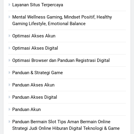
Layanan Situs Terpercaya
Mental Wellness Gaming, Mindset Positif, Healthy
Gaming Lifestyle, Emotional Balance
Optimasi Akses Akun
Optimasi Akses Digital
Optimasi Browser dan Panduan Registrasi Digital
Panduan & Strategi Game
Panduan Akses Akun
Panduan Akses Digital
Panduan Akun
Panduan Bermain Slot Tips Aman Bermain Online
Strategi Judi Online Hiburan Digital Teknologi & Game