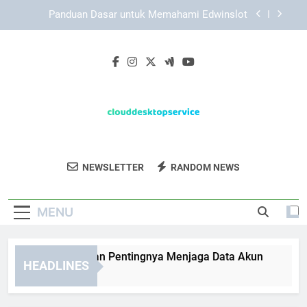
Skip
EDWINSLOT Login Cepat: Tips Akses Akun tanpa
to
Hambatan
content
Tips Memastikan Login Edwinslot Berjalan
Lancar dengan Akses yang Stabil dan Aman
TIARA4D Login dan Pentingnya Menjaga Data
Akun
Panduan Dasar untuk Memahami Edwinslot
EDWINSLOT Login Cepat: Tips Akses Akun tanpa
Hambatan
Cloud Desktop
Nikmati Akses Desktop Berbasis Awan Yang
Tips Memastikan Login Edwinslot Berjalan
NEWSLETTER
RANDOM NEWS
Service
Lancar dengan Akses yang Stabil dan Aman
Cepat Dan Aman Dari Cloud Desktop
Service.
MENU
ARA4D Login dan Pentingnya Menjaga Data Akun
Pandu
HEADLINES
Weeks Ago
1 Mont