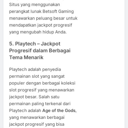
Situs yang menggunakan
perangkat lunak Betsoft Gaming
menawarkan peluang besar untuk
mendapatkan jackpot progresif
yang mengubah hidup Anda.
5.
Playtech – Jackpot
Progresif dalam Berbagai
Tema Menarik
Playtech adalah penyedia
permainan slot yang sangat
populer dengan berbagai koleksi
slot progresif yang menawarkan
jackpot besar. Salah satu
permainan paling terkenal dari
Playtech adalah
Age of the Gods
,
yang menawarkan berbagai
jackpot progresif yang bisa