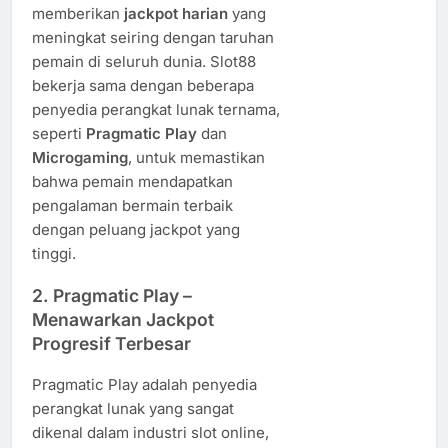
memberikan
jackpot harian
yang
meningkat seiring dengan taruhan
pemain di seluruh dunia. Slot88
bekerja sama dengan beberapa
penyedia perangkat lunak ternama,
seperti
Pragmatic Play
dan
Microgaming
, untuk memastikan
bahwa pemain mendapatkan
pengalaman bermain terbaik
dengan peluang jackpot yang
tinggi.
2.
Pragmatic Play –
Menawarkan Jackpot
Progresif Terbesar
Pragmatic Play adalah penyedia
perangkat lunak yang sangat
dikenal dalam industri slot online,