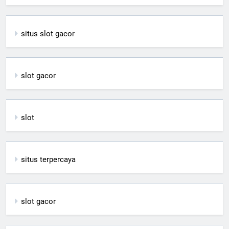
situs slot gacor
slot gacor
slot
situs terpercaya
slot gacor