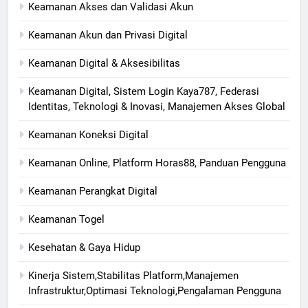
Keamanan Akses dan Validasi Akun
Keamanan Akun dan Privasi Digital
Keamanan Digital & Aksesibilitas
Keamanan Digital, Sistem Login Kaya787, Federasi
Identitas, Teknologi & Inovasi, Manajemen Akses Global
Keamanan Koneksi Digital
Keamanan Online, Platform Horas88, Panduan Pengguna
Keamanan Perangkat Digital
Keamanan Togel
Kesehatan & Gaya Hidup
Kinerja Sistem,Stabilitas Platform,Manajemen
Infrastruktur,Optimasi Teknologi,Pengalaman Pengguna