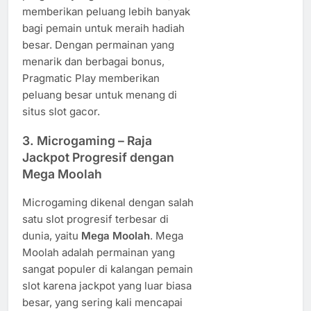
memberikan peluang lebih banyak
bagi pemain untuk meraih hadiah
besar. Dengan permainan yang
menarik dan berbagai bonus,
Pragmatic Play memberikan
peluang besar untuk menang di
situs slot gacor.
3.
Microgaming – Raja
Jackpot Progresif dengan
Mega Moolah
Microgaming dikenal dengan salah
satu slot progresif terbesar di
dunia, yaitu
Mega Moolah
. Mega
Moolah adalah permainan yang
sangat populer di kalangan pemain
slot karena jackpot yang luar biasa
besar, yang sering kali mencapai