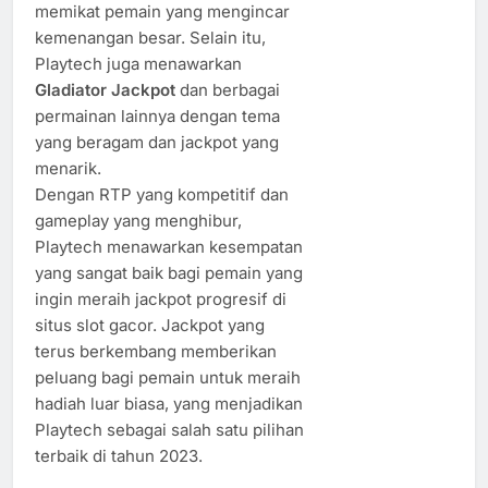
memikat pemain yang mengincar
kemenangan besar. Selain itu,
Playtech juga menawarkan
Gladiator Jackpot
dan berbagai
permainan lainnya dengan tema
yang beragam dan jackpot yang
menarik.
Dengan RTP yang kompetitif dan
gameplay yang menghibur,
Playtech menawarkan kesempatan
yang sangat baik bagi pemain yang
ingin meraih jackpot progresif di
situs slot gacor. Jackpot yang
terus berkembang memberikan
peluang bagi pemain untuk meraih
hadiah luar biasa, yang menjadikan
Playtech sebagai salah satu pilihan
terbaik di tahun 2023.