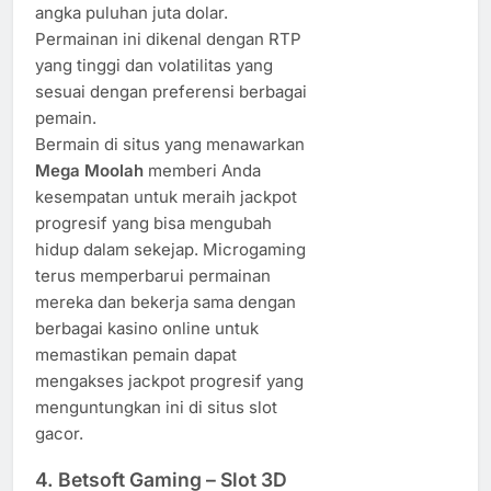
angka puluhan juta dolar.
Permainan ini dikenal dengan RTP
yang tinggi dan volatilitas yang
sesuai dengan preferensi berbagai
pemain.
Bermain di situs yang menawarkan
Mega Moolah
memberi Anda
kesempatan untuk meraih jackpot
progresif yang bisa mengubah
hidup dalam sekejap. Microgaming
terus memperbarui permainan
mereka dan bekerja sama dengan
berbagai kasino online untuk
memastikan pemain dapat
mengakses jackpot progresif yang
menguntungkan ini di situs slot
gacor.
4.
Betsoft Gaming – Slot 3D