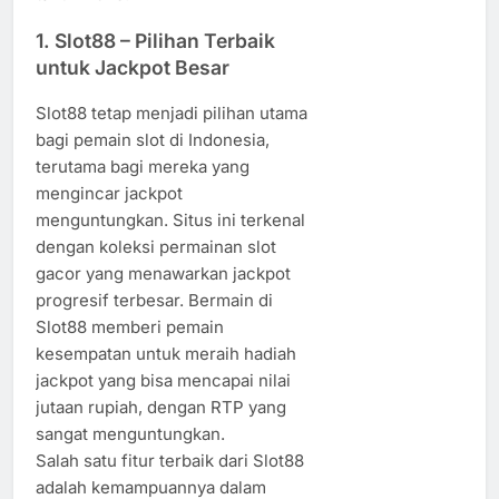
1.
Slot88 – Pilihan Terbaik
untuk Jackpot Besar
Slot88 tetap menjadi pilihan utama
bagi pemain slot di Indonesia,
terutama bagi mereka yang
mengincar jackpot
menguntungkan. Situs ini terkenal
dengan koleksi permainan slot
gacor yang menawarkan jackpot
progresif terbesar. Bermain di
Slot88 memberi pemain
kesempatan untuk meraih hadiah
jackpot yang bisa mencapai nilai
jutaan rupiah, dengan RTP yang
sangat menguntungkan.
Salah satu fitur terbaik dari Slot88
adalah kemampuannya dalam