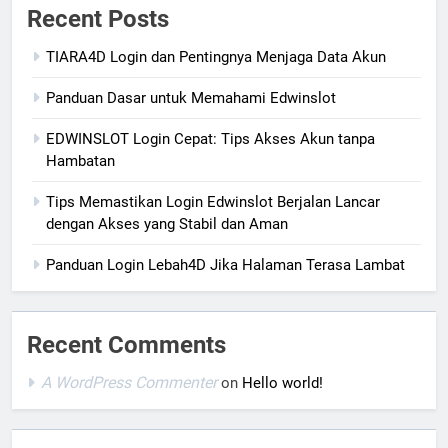
Recent Posts
TIARA4D Login dan Pentingnya Menjaga Data Akun
Panduan Dasar untuk Memahami Edwinslot
EDWINSLOT Login Cepat: Tips Akses Akun tanpa
Hambatan
Tips Memastikan Login Edwinslot Berjalan Lancar
dengan Akses yang Stabil dan Aman
Panduan Login Lebah4D Jika Halaman Terasa Lambat
Recent Comments
A WordPress Commenter
on
Hello world!