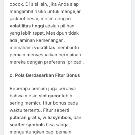
cocok. Di sisi lain, jika Anda siap
mengambil risiko untuk mengejar
jackpot besar, mesin dengan
volatilitas tinggi
adalah pilihan
yang lebih tepat. Meskipun tidak
ada jaminan kemenangan,
memahami
volatilitas
membantu
pemain menyesuaikan permainan
mereka dengan preferensi pribadi.
c.
Pola Berdasarkan Fitur Bonus
Beberapa pemain juga percaya
bahwa mesin
slot gacor
lebih
sering memicu fitur bonus pada
waktu tertentu. Fitur seperti
putaran gratis
,
wild symbols
, dan
scatter symbols
bisa sangat
menguntungkan bagi pemain