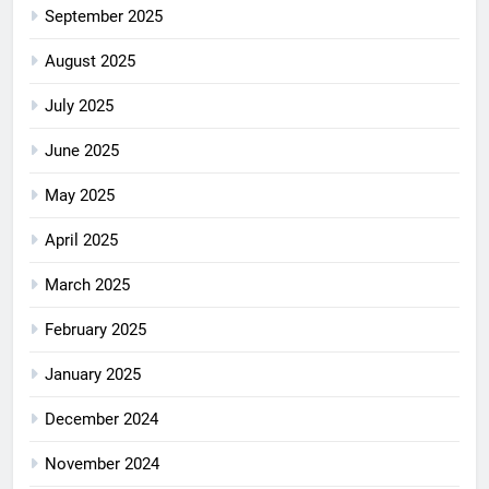
September 2025
August 2025
July 2025
June 2025
May 2025
April 2025
March 2025
February 2025
January 2025
December 2024
November 2024