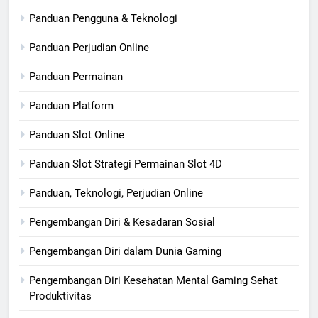
Panduan Pengguna & Teknologi
Panduan Perjudian Online
Panduan Permainan
Panduan Platform
Panduan Slot Online
Panduan Slot Strategi Permainan Slot 4D
Panduan, Teknologi, Perjudian Online
Pengembangan Diri & Kesadaran Sosial
Pengembangan Diri dalam Dunia Gaming
Pengembangan Diri Kesehatan Mental Gaming Sehat
Produktivitas