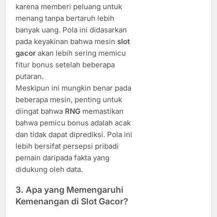
karena memberi peluang untuk
menang tanpa bertaruh lebih
banyak uang. Pola ini didasarkan
pada keyakinan bahwa mesin
slot
gacor
akan lebih sering memicu
fitur bonus setelah beberapa
putaran.
Meskipun ini mungkin benar pada
beberapa mesin, penting untuk
diingat bahwa
RNG
memastikan
bahwa pemicu bonus adalah acak
dan tidak dapat diprediksi. Pola ini
lebih bersifat persepsi pribadi
pemain daripada fakta yang
didukung oleh data.
3.
Apa yang Memengaruhi
Kemenangan di Slot Gacor?