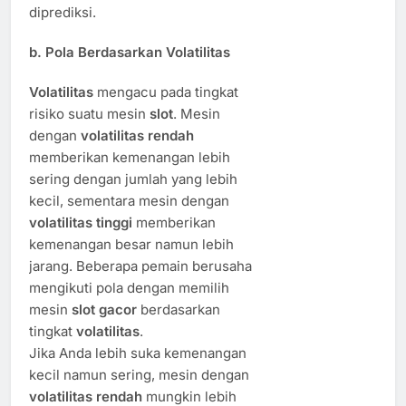
diprediksi.
b.
Pola Berdasarkan Volatilitas
Volatilitas
mengacu pada tingkat
risiko suatu mesin
slot
. Mesin
dengan
volatilitas rendah
memberikan kemenangan lebih
sering dengan jumlah yang lebih
kecil, sementara mesin dengan
volatilitas tinggi
memberikan
kemenangan besar namun lebih
jarang. Beberapa pemain berusaha
mengikuti pola dengan memilih
mesin
slot gacor
berdasarkan
tingkat
volatilitas
.
Jika Anda lebih suka kemenangan
kecil namun sering, mesin dengan
volatilitas rendah
mungkin lebih