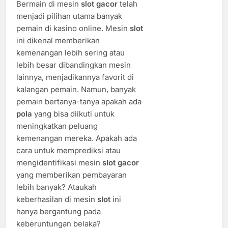
Bermain di mesin
slot gacor
telah
menjadi pilihan utama banyak
pemain di kasino online. Mesin
slot
ini dikenal memberikan
kemenangan lebih sering atau
lebih besar dibandingkan mesin
lainnya, menjadikannya favorit di
kalangan pemain. Namun, banyak
pemain bertanya-tanya apakah ada
pola
yang bisa diikuti untuk
meningkatkan peluang
kemenangan mereka. Apakah ada
cara untuk memprediksi atau
mengidentifikasi mesin
slot gacor
yang memberikan pembayaran
lebih banyak? Ataukah
keberhasilan di mesin
slot
ini
hanya bergantung pada
keberuntungan belaka?