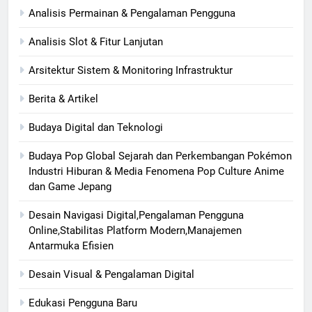
Analisis Permainan & Pengalaman Pengguna
Analisis Slot & Fitur Lanjutan
Arsitektur Sistem & Monitoring Infrastruktur
Berita & Artikel
Budaya Digital dan Teknologi
Budaya Pop Global Sejarah dan Perkembangan Pokémon
Industri Hiburan & Media Fenomena Pop Culture Anime
dan Game Jepang
Desain Navigasi Digital,Pengalaman Pengguna
Online,Stabilitas Platform Modern,Manajemen
Antarmuka Efisien
Desain Visual & Pengalaman Digital
Edukasi Pengguna Baru