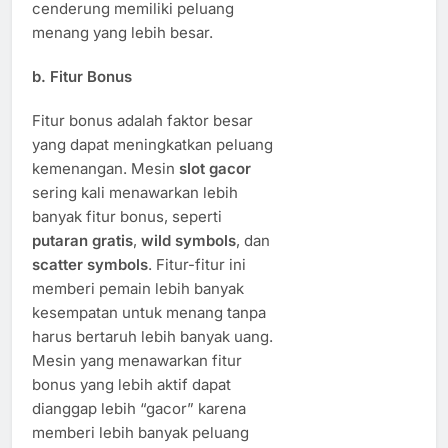
cenderung memiliki peluang
menang yang lebih besar.
b.
Fitur Bonus
Fitur bonus adalah faktor besar
yang dapat meningkatkan peluang
kemenangan. Mesin
slot gacor
sering kali menawarkan lebih
banyak fitur bonus, seperti
putaran gratis
,
wild symbols
, dan
scatter symbols
. Fitur-fitur ini
memberi pemain lebih banyak
kesempatan untuk menang tanpa
harus bertaruh lebih banyak uang.
Mesin yang menawarkan fitur
bonus yang lebih aktif dapat
dianggap lebih “gacor” karena
memberi lebih banyak peluang