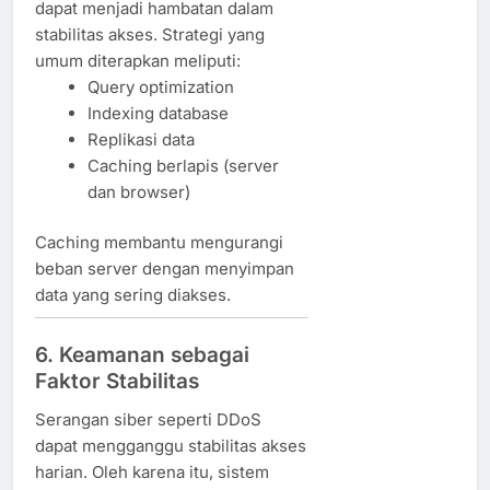
dapat menjadi hambatan dalam
stabilitas akses. Strategi yang
umum diterapkan meliputi:
Query optimization
Indexing database
Replikasi data
Caching berlapis (server
dan browser)
Caching membantu mengurangi
beban server dengan menyimpan
data yang sering diakses.
6. Keamanan sebagai
Faktor Stabilitas
Serangan siber seperti DDoS
dapat mengganggu stabilitas akses
harian. Oleh karena itu, sistem