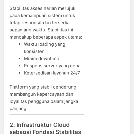
Stabilitas akses harian merujuk
pada kemampuan sistem untuk
tetap responsif dan tersedia
sepanjang waktu. Stabilitas ini
mencakup beberapa aspek utama:
Waktu loading yang
konsisten
Minim downtime
Respons server yang cepat
Ketersediaan layanan 24/7
Platform yang stabil cenderung
membangun kepercayaan dan
loyalitas pengguna dalam jangka
panjang.
2. Infrastruktur Cloud
sebagai Fondasi Stabilitas