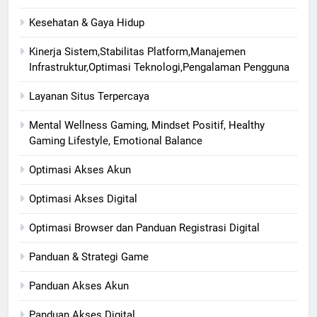
Kesehatan & Gaya Hidup
Kinerja Sistem,Stabilitas Platform,Manajemen
Infrastruktur,Optimasi Teknologi,Pengalaman Pengguna
Layanan Situs Terpercaya
Mental Wellness Gaming, Mindset Positif, Healthy
Gaming Lifestyle, Emotional Balance
Optimasi Akses Akun
Optimasi Akses Digital
Optimasi Browser dan Panduan Registrasi Digital
Panduan & Strategi Game
Panduan Akses Akun
Panduan Akses Digital