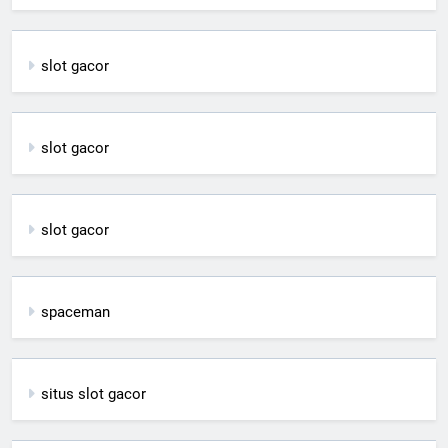
slot gacor
slot gacor
slot gacor
spaceman
situs slot gacor