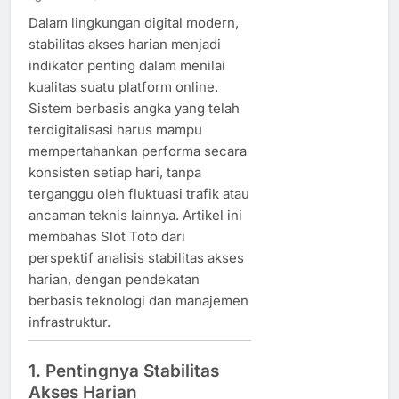
Dalam lingkungan digital modern,
stabilitas akses harian menjadi
indikator penting dalam menilai
kualitas suatu platform online.
Sistem berbasis angka yang telah
terdigitalisasi harus mampu
mempertahankan performa secara
konsisten setiap hari, tanpa
terganggu oleh fluktuasi trafik atau
ancaman teknis lainnya. Artikel ini
membahas Slot Toto dari
perspektif analisis stabilitas akses
harian, dengan pendekatan
berbasis teknologi dan manajemen
infrastruktur.
1. Pentingnya Stabilitas
Akses Harian