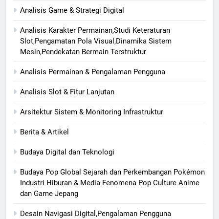
Analisis Game & Strategi Digital
Analisis Karakter Permainan,Studi Keteraturan
Slot,Pengamatan Pola Visual,Dinamika Sistem
Mesin,Pendekatan Bermain Terstruktur
Analisis Permainan & Pengalaman Pengguna
Analisis Slot & Fitur Lanjutan
Arsitektur Sistem & Monitoring Infrastruktur
Berita & Artikel
Budaya Digital dan Teknologi
Budaya Pop Global Sejarah dan Perkembangan Pokémon
Industri Hiburan & Media Fenomena Pop Culture Anime
dan Game Jepang
Desain Navigasi Digital,Pengalaman Pengguna