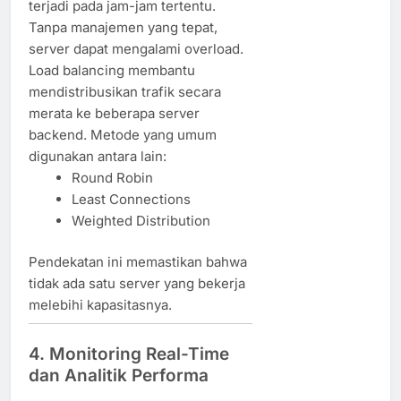
terjadi pada jam-jam tertentu.
Tanpa manajemen yang tepat,
server dapat mengalami overload.
Load balancing membantu
mendistribusikan trafik secara
merata ke beberapa server
backend. Metode yang umum
digunakan antara lain:
Round Robin
Least Connections
Weighted Distribution
Pendekatan ini memastikan bahwa
tidak ada satu server yang bekerja
melebihi kapasitasnya.
4. Monitoring Real-Time
dan Analitik Performa