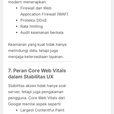
modern menerapkan:
Firewall dan Web
Application Firewall (WAF)
Proteksi DDoS
Rate limiting
Audit keamanan berkala
Keamanan yang kuat tidak hanya
melindungi data, tetapi juga
menjaga ketersediaan layanan.
7. Peran Core Web Vitals
dalam Stabilitas UX
Stabilitas akses tidak hanya soal
server, tetapi juga pengalaman
pengguna. Core Web Vitals dari
Google menilai aspek seperti:
Largest Contentful Paint