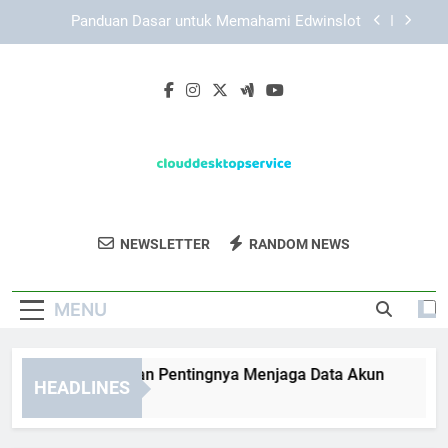
Skip
EDWINSLOT Login Cepat: Tips Akses Akun tanpa
to
Hambatan
content
Tips Memastikan Login Edwinslot Berjalan
Lancar dengan Akses yang Stabil dan Aman
TIARA4D Login dan Pentingnya Menjaga Data
Akun
Panduan Dasar untuk Memahami Edwinslot
EDWINSLOT Login Cepat: Tips Akses Akun tanpa
Hambatan
Cloud Desktop
Nikmati Akses Desktop Berbasis Awan Yang
Tips Memastikan Login Edwinslot Berjalan
NEWSLETTER
RANDOM NEWS
Service
Lancar dengan Akses yang Stabil dan Aman
Cepat Dan Aman Dari Cloud Desktop
Service.
MENU
IARA4D Login dan Pentingnya Menjaga Data Akun
Pandu
HEADLINES
Weeks Ago
1 Mont