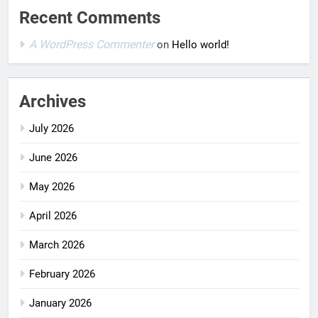
Recent Comments
A WordPress Commenter
on
Hello world!
Archives
July 2026
June 2026
May 2026
April 2026
March 2026
February 2026
January 2026