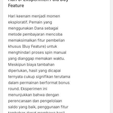
Feature
Hari keenam menjadi momen
eksploratif. Pemain yang
menggunakan Dana sebagai
metode pembayaran mencoba
memaksimalkan fitur pembelian
khusus (Buy Feature) untuk
menghindari proses spin manual
yang dianggap memakan waktu.
Meskipun biaya tambahan
diperlukan, hasil yang dicapai
ternyata cukup signifikan terutama
dalam permainan berformat bonus
round. Eksperimen ini
menunjukkan bahwa dengan
perencanaan dan pengelolaan
saldo yang baik, penggunaan fitur
tambahan dapat membawa hasil