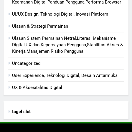
Keamanan Digital,Panduan Pengguna,Performa Browser
UI/UX Design, Teknologi Digital, Inovasi Platform
Ulasan & Strategi Permainan
Ulasan Sistem Permainan Netral,Literasi Mekanisme
Digital,UX dan Kepercayaan Pengguna,Stabilitas Akses &
Kinerja,Manajemen Risiko Pengguna
Uncategorized
User Experience, Teknologi Digital, Desain Antarmuka
UX & Aksesibilitas Digital
togel slot