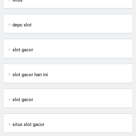
situs
depo slot
slot gacor
slot gacor hari ini
slot gacor
situs slot gacor