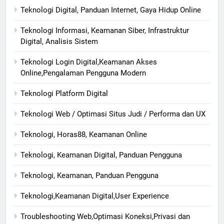
Teknologi Digital, Panduan Internet, Gaya Hidup Online
Teknologi Informasi, Keamanan Siber, Infrastruktur
Digital, Analisis Sistem
Teknologi Login Digital,Keamanan Akses
Online,Pengalaman Pengguna Modern
Teknologi Platform Digital
Teknologi Web / Optimasi Situs Judi / Performa dan UX
Teknologi, Horas88, Keamanan Online
Teknologi, Keamanan Digital, Panduan Pengguna
Teknologi, Keamanan, Panduan Pengguna
Teknologi,Keamanan Digital,User Experience
Troubleshooting Web,Optimasi Koneksi,Privasi dan