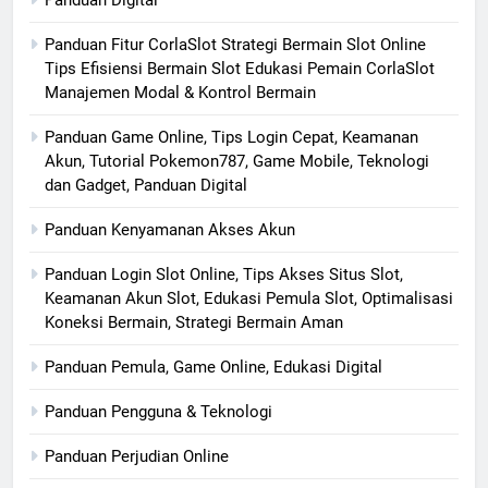
Panduan Digital
Panduan Fitur CorlaSlot Strategi Bermain Slot Online
Tips Efisiensi Bermain Slot Edukasi Pemain CorlaSlot
Manajemen Modal & Kontrol Bermain
Panduan Game Online, Tips Login Cepat, Keamanan
Akun, Tutorial Pokemon787, Game Mobile, Teknologi
dan Gadget, Panduan Digital
Panduan Kenyamanan Akses Akun
Panduan Login Slot Online, Tips Akses Situs Slot,
Keamanan Akun Slot, Edukasi Pemula Slot, Optimalisasi
Koneksi Bermain, Strategi Bermain Aman
Panduan Pemula, Game Online, Edukasi Digital
Panduan Pengguna & Teknologi
Panduan Perjudian Online