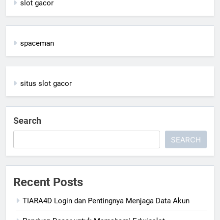
slot gacor
spaceman
situs slot gacor
Search
SEARCH
Recent Posts
TIARA4D Login dan Pentingnya Menjaga Data Akun