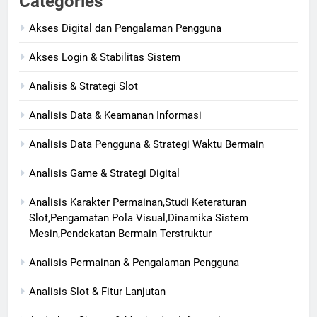
Categories
Akses Digital dan Pengalaman Pengguna
Akses Login & Stabilitas Sistem
Analisis & Strategi Slot
Analisis Data & Keamanan Informasi
Analisis Data Pengguna & Strategi Waktu Bermain
Analisis Game & Strategi Digital
Analisis Karakter Permainan,Studi Keteraturan
Slot,Pengamatan Pola Visual,Dinamika Sistem
Mesin,Pendekatan Bermain Terstruktur
Analisis Permainan & Pengalaman Pengguna
Analisis Slot & Fitur Lanjutan