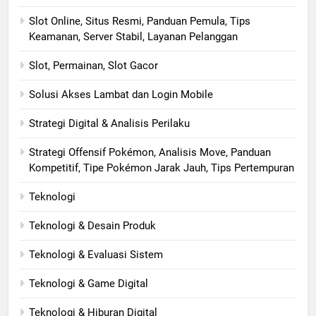
Slot Online, Situs Resmi, Panduan Pemula, Tips
Keamanan, Server Stabil, Layanan Pelanggan
Slot, Permainan, Slot Gacor
Solusi Akses Lambat dan Login Mobile
Strategi Digital & Analisis Perilaku
Strategi Offensif Pokémon, Analisis Move, Panduan
Kompetitif, Tipe Pokémon Jarak Jauh, Tips Pertempuran
Teknologi
Teknologi & Desain Produk
Teknologi & Evaluasi Sistem
Teknologi & Game Digital
Teknologi & Hiburan Digital