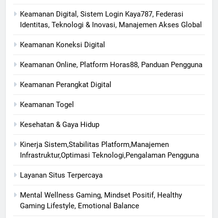
Keamanan Digital, Sistem Login Kaya787, Federasi
Identitas, Teknologi & Inovasi, Manajemen Akses Global
Keamanan Koneksi Digital
Keamanan Online, Platform Horas88, Panduan Pengguna
Keamanan Perangkat Digital
Keamanan Togel
Kesehatan & Gaya Hidup
Kinerja Sistem,Stabilitas Platform,Manajemen
Infrastruktur,Optimasi Teknologi,Pengalaman Pengguna
Layanan Situs Terpercaya
Mental Wellness Gaming, Mindset Positif, Healthy
Gaming Lifestyle, Emotional Balance