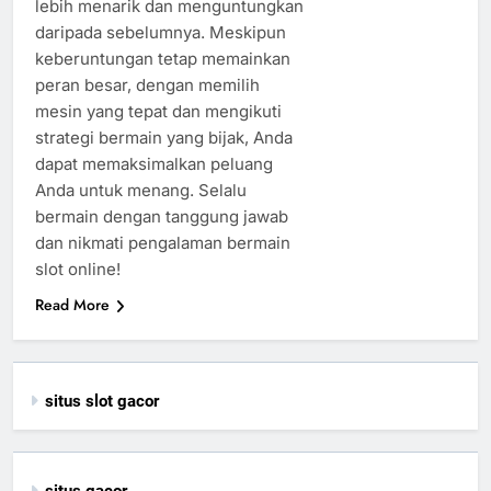
lebih menarik dan menguntungkan
daripada sebelumnya. Meskipun
keberuntungan tetap memainkan
peran besar, dengan memilih
mesin yang tepat dan mengikuti
strategi bermain yang bijak, Anda
dapat memaksimalkan peluang
Anda untuk menang. Selalu
bermain dengan tanggung jawab
dan nikmati pengalaman bermain
slot online!
Read More
situs slot gacor