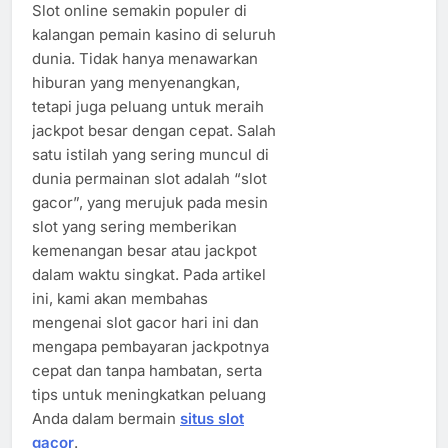
Slot online semakin populer di
kalangan pemain kasino di seluruh
dunia. Tidak hanya menawarkan
hiburan yang menyenangkan,
tetapi juga peluang untuk meraih
jackpot besar dengan cepat. Salah
satu istilah yang sering muncul di
dunia permainan slot adalah “slot
gacor”, yang merujuk pada mesin
slot yang sering memberikan
kemenangan besar atau jackpot
dalam waktu singkat. Pada artikel
ini, kami akan membahas
mengenai slot gacor hari ini dan
mengapa pembayaran jackpotnya
cepat dan tanpa hambatan, serta
tips untuk meningkatkan peluang
Anda dalam bermain
situs slot
gacor
.