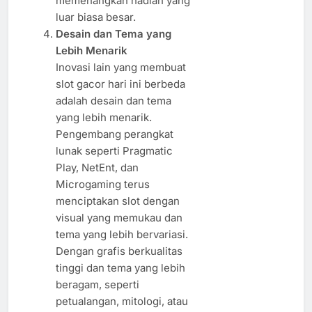
memenangkan hadiah yang
luar biasa besar.
Desain dan Tema yang
Lebih Menarik
Inovasi lain yang membuat
slot gacor hari ini berbeda
adalah desain dan tema
yang lebih menarik.
Pengembang perangkat
lunak seperti Pragmatic
Play, NetEnt, dan
Microgaming terus
menciptakan slot dengan
visual yang memukau dan
tema yang lebih bervariasi.
Dengan grafis berkualitas
tinggi dan tema yang lebih
beragam, seperti
petualangan, mitologi, atau