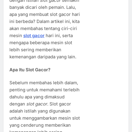
dengan istilah
slot gacor
semakin
banyak dicari oleh pemain. Lalu,
apa yang membuat slot gacor hari
ini berbeda? Dalam artikel ini, kita
akan membahas tentang ciri-ciri
mesin
slot gacor
hari ini, serta
mengapa beberapa mesin slot
lebih sering memberikan
kemenangan daripada yang lain.
Apa Itu Slot Gacor?
Sebelum membahas lebih dalam,
penting untuk memahami terlebih
dahulu apa yang dimaksud
dengan
slot gacor
. Slot gacor
adalah istilah yang digunakan
untuk menggambarkan mesin slot
yang cenderung memberikan