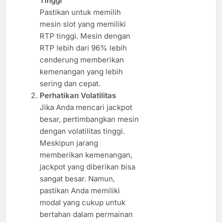
Tinggi
Pastikan untuk memilih
mesin slot yang memiliki
RTP tinggi. Mesin dengan
RTP lebih dari 96% lebih
cenderung memberikan
kemenangan yang lebih
sering dan cepat.
Perhatikan Volatilitas
Jika Anda mencari jackpot
besar, pertimbangkan mesin
dengan volatilitas tinggi.
Meskipun jarang
memberikan kemenangan,
jackpot yang diberikan bisa
sangat besar. Namun,
pastikan Anda memiliki
modal yang cukup untuk
bertahan dalam permainan