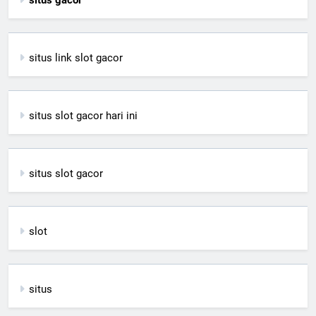
situs gacor
situs link slot gacor
situs slot gacor hari ini
situs slot gacor
slot
situs