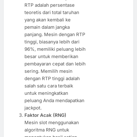
RTP adalah persentase
teoretis dari total taruhan
yang akan kembali ke
pemain dalam jangka
panjang. Mesin dengan RTP
tinggi, biasanya lebih dari
96%, memiliki peluang lebih
besar untuk memberikan
pembayaran cepat dan lebih
sering. Memilih mesin
dengan RTP tinggi adalah
salah satu cara terbaik
untuk meningkatkan
peluang Anda mendapatkan
jackpot.
Faktor Acak (RNG)
Mesin slot menggunakan
algoritma RNG untuk