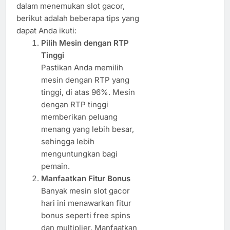
dalam menemukan slot gacor,
berikut adalah beberapa tips yang
dapat Anda ikuti:
Pilih Mesin dengan RTP
Tinggi
Pastikan Anda memilih
mesin dengan RTP yang
tinggi, di atas 96%. Mesin
dengan RTP tinggi
memberikan peluang
menang yang lebih besar,
sehingga lebih
menguntungkan bagi
pemain.
Manfaatkan Fitur Bonus
Banyak mesin slot gacor
hari ini menawarkan fitur
bonus seperti free spins
dan multiplier. Manfaatkan