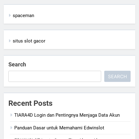
spaceman
situs slot gacor
Search
SEARCH
Recent Posts
TIARA4D Login dan Pentingnya Menjaga Data Akun
Panduan Dasar untuk Memahami Edwinslot