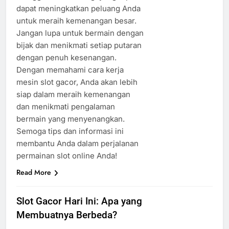
dapat meningkatkan peluang Anda
untuk meraih kemenangan besar.
Jangan lupa untuk bermain dengan
bijak dan menikmati setiap putaran
dengan penuh kesenangan.
Dengan memahami cara kerja
mesin slot gacor, Anda akan lebih
siap dalam meraih kemenangan
dan menikmati pengalaman
bermain yang menyenangkan.
Semoga tips dan informasi ini
membantu Anda dalam perjalanan
permainan slot online Anda!
Read More
Slot Gacor Hari Ini: Apa yang
Membuatnya Berbeda?