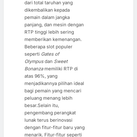
dari total taruhan yang
dikembalikan kepada
pemain dalam jangka
panjang, dan mesin dengan
RTP tinggi lebih sering
memberikan kemenangan.
Beberapa slot populer
seperti
Gates of
Olympus
dan
Sweet
Bonanza
memiliki RTP di
atas 96%, yang
menjadikannya pilihan ideal
bagi pemain yang mencari
peluang menang lebih
besar.Selain itu,
pengembang perangkat
lunak terus berinovasi
dengan fitur-fitur baru yang
menarik. Fitur-fitur seperti