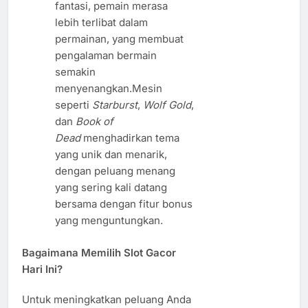
fantasi, pemain merasa
lebih terlibat dalam
permainan, yang membuat
pengalaman bermain
semakin
menyenangkan.Mesin
seperti
Starburst
,
Wolf Gold
,
dan
Book of
Dead
menghadirkan tema
yang unik dan menarik,
dengan peluang menang
yang sering kali datang
bersama dengan fitur bonus
yang menguntungkan.
Bagaimana Memilih Slot Gacor
Hari Ini?
Untuk meningkatkan peluang Anda