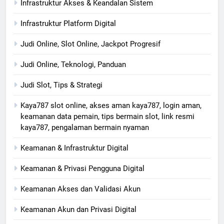
Infrastruktur Akses & Keandalan Sistem
Infrastruktur Platform Digital
Judi Online, Slot Online, Jackpot Progresif
Judi Online, Teknologi, Panduan
Judi Slot, Tips & Strategi
Kaya787 slot online, akses aman kaya787, login aman,
keamanan data pemain, tips bermain slot, link resmi
kaya787, pengalaman bermain nyaman
Keamanan & Infrastruktur Digital
Keamanan & Privasi Pengguna Digital
Keamanan Akses dan Validasi Akun
Keamanan Akun dan Privasi Digital