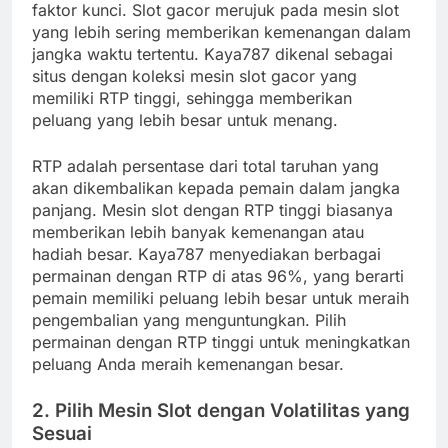
faktor kunci. Slot gacor merujuk pada mesin slot
yang lebih sering memberikan kemenangan dalam
jangka waktu tertentu. Kaya787 dikenal sebagai
situs dengan koleksi mesin slot gacor yang
memiliki RTP tinggi, sehingga memberikan
peluang yang lebih besar untuk menang.
RTP adalah persentase dari total taruhan yang
akan dikembalikan kepada pemain dalam jangka
panjang. Mesin slot dengan RTP tinggi biasanya
memberikan lebih banyak kemenangan atau
hadiah besar. Kaya787 menyediakan berbagai
permainan dengan RTP di atas 96%, yang berarti
pemain memiliki peluang lebih besar untuk meraih
pengembalian yang menguntungkan. Pilih
permainan dengan RTP tinggi untuk meningkatkan
peluang Anda meraih kemenangan besar.
2.
Pilih Mesin Slot dengan Volatilitas yang
Sesuai