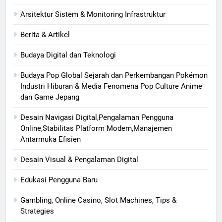
Arsitektur Sistem & Monitoring Infrastruktur
Berita & Artikel
Budaya Digital dan Teknologi
Budaya Pop Global Sejarah dan Perkembangan Pokémon
Industri Hiburan & Media Fenomena Pop Culture Anime
dan Game Jepang
Desain Navigasi Digital,Pengalaman Pengguna
Online,Stabilitas Platform Modern,Manajemen
Antarmuka Efisien
Desain Visual & Pengalaman Digital
Edukasi Pengguna Baru
Gambling, Online Casino, Slot Machines, Tips &
Strategies