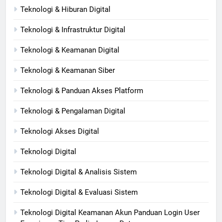
Teknologi & Hiburan Digital
Teknologi & Infrastruktur Digital
Teknologi & Keamanan Digital
Teknologi & Keamanan Siber
Teknologi & Panduan Akses Platform
Teknologi & Pengalaman Digital
Teknologi Akses Digital
Teknologi Digital
Teknologi Digital & Analisis Sistem
Teknologi Digital & Evaluasi Sistem
Teknologi Digital Keamanan Akun Panduan Login User