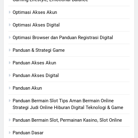
Optimasi Akses Akun
Optimasi Akses Digital
Optimasi Browser dan Panduan Registrasi Digital
Panduan & Strategi Game
Panduan Akses Akun
Panduan Akses Digital
Panduan Akun
Panduan Bermain Slot Tips Aman Bermain Online
Strategi Judi Online Hiburan Digital Teknologi & Game
Panduan Bermain Slot, Permainan Kasino, Slot Online
Panduan Dasar