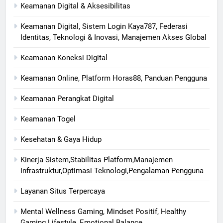
Keamanan Digital & Aksesibilitas
Keamanan Digital, Sistem Login Kaya787, Federasi
Identitas, Teknologi & Inovasi, Manajemen Akses Global
Keamanan Koneksi Digital
Keamanan Online, Platform Horas88, Panduan Pengguna
Keamanan Perangkat Digital
Keamanan Togel
Kesehatan & Gaya Hidup
Kinerja Sistem,Stabilitas Platform,Manajemen
Infrastruktur,Optimasi Teknologi,Pengalaman Pengguna
Layanan Situs Terpercaya
Mental Wellness Gaming, Mindset Positif, Healthy
Gaming Lifestyle, Emotional Balance