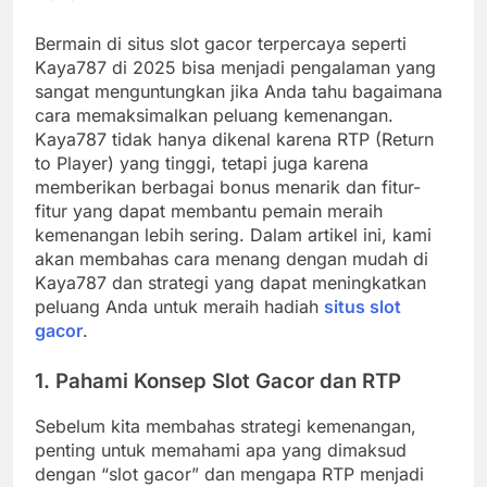
Bermain di situs slot gacor terpercaya seperti
Kaya787 di 2025 bisa menjadi pengalaman yang
sangat menguntungkan jika Anda tahu bagaimana
cara memaksimalkan peluang kemenangan.
Kaya787 tidak hanya dikenal karena RTP (Return
to Player) yang tinggi, tetapi juga karena
memberikan berbagai bonus menarik dan fitur-
fitur yang dapat membantu pemain meraih
kemenangan lebih sering. Dalam artikel ini, kami
akan membahas cara menang dengan mudah di
Kaya787 dan strategi yang dapat meningkatkan
peluang Anda untuk meraih hadiah
situs slot
gacor
.
1.
Pahami Konsep Slot Gacor dan RTP
Sebelum kita membahas strategi kemenangan,
penting untuk memahami apa yang dimaksud
dengan “slot gacor” dan mengapa RTP menjadi