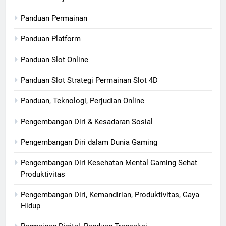
Panduan Permainan
Panduan Platform
Panduan Slot Online
Panduan Slot Strategi Permainan Slot 4D
Panduan, Teknologi, Perjudian Online
Pengembangan Diri & Kesadaran Sosial
Pengembangan Diri dalam Dunia Gaming
Pengembangan Diri Kesehatan Mental Gaming Sehat
Produktivitas
Pengembangan Diri, Kemandirian, Produktivitas, Gaya
Hidup