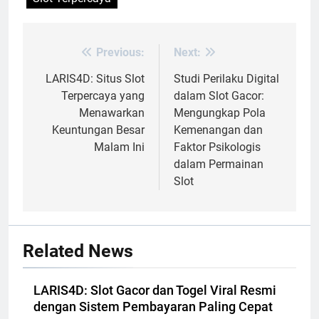
Previous:
Next:
Post
navigation
LARIS4D: Situs Slot
Studi Perilaku Digital
Terpercaya yang
dalam Slot Gacor:
Menawarkan
Mengungkap Pola
Keuntungan Besar
Kemenangan dan
Malam Ini
Faktor Psikologis
dalam Permainan
Slot
Related News
LARIS4D: Slot Gacor dan Togel Viral Resmi
dengan Sistem Pembayaran Paling Cepat