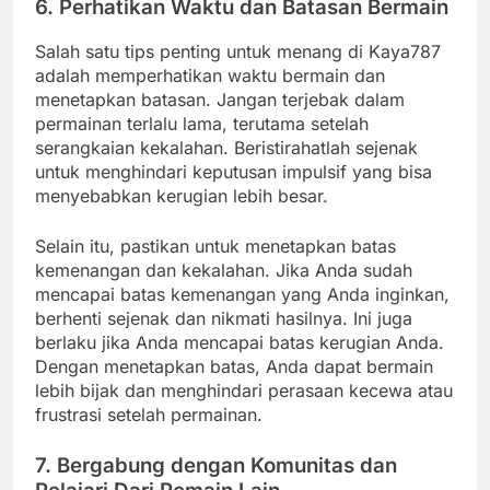
6.
Perhatikan Waktu dan Batasan Bermain
Salah satu tips penting untuk menang di Kaya787
adalah memperhatikan waktu bermain dan
menetapkan batasan. Jangan terjebak dalam
permainan terlalu lama, terutama setelah
serangkaian kekalahan. Beristirahatlah sejenak
untuk menghindari keputusan impulsif yang bisa
menyebabkan kerugian lebih besar.
Selain itu, pastikan untuk menetapkan batas
kemenangan dan kekalahan. Jika Anda sudah
mencapai batas kemenangan yang Anda inginkan,
berhenti sejenak dan nikmati hasilnya. Ini juga
berlaku jika Anda mencapai batas kerugian Anda.
Dengan menetapkan batas, Anda dapat bermain
lebih bijak dan menghindari perasaan kecewa atau
frustrasi setelah permainan.
7.
Bergabung dengan Komunitas dan