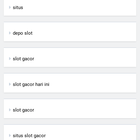
situs
depo slot
slot gacor
slot gacor hari ini
slot gacor
situs slot gacor