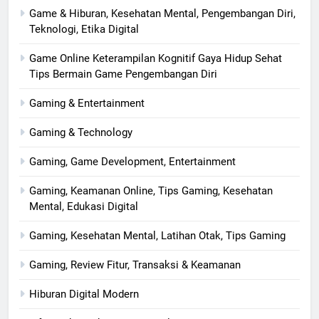
Game & Hiburan, Kesehatan Mental, Pengembangan Diri,
Teknologi, Etika Digital
Game Online Keterampilan Kognitif Gaya Hidup Sehat
Tips Bermain Game Pengembangan Diri
Gaming & Entertainment
Gaming & Technology
Gaming, Game Development, Entertainment
Gaming, Keamanan Online, Tips Gaming, Kesehatan
Mental, Edukasi Digital
Gaming, Kesehatan Mental, Latihan Otak, Tips Gaming
Gaming, Review Fitur, Transaksi & Keamanan
Hiburan Digital Modern