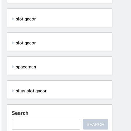
slot gacor
slot gacor
spaceman
situs slot gacor
Search
SEARCH