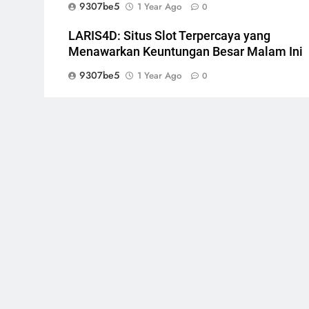
9307be5
1 Year Ago
0
LARIS4D: Situs Slot Terpercaya yang
Menawarkan Keuntungan Besar Malam Ini
9307be5
1 Year Ago
0