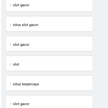
slot gacor
situs slot gacor
slot gacor
slot
situs terpercaya
slot gacor