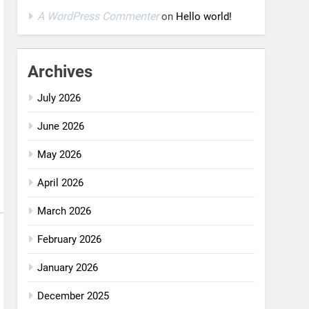
A WordPress Commenter
on
Hello world!
Archives
July 2026
June 2026
May 2026
April 2026
March 2026
February 2026
January 2026
December 2025