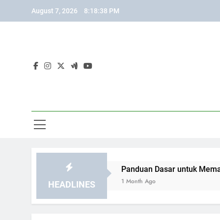
Skip
August 7, 2026
8:18:39 PM
to
content
Clo
Nikmati A
jaga Data Akun
Panduan Dasar untuk Memahami Edwins
1 Month Ago
HEADLINES