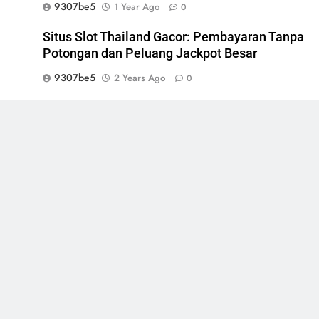
9307be5
1 Year Ago
0
Situs Slot Thailand Gacor: Pembayaran Tanpa
Potongan dan Peluang Jackpot Besar
9307be5
2 Years Ago
0