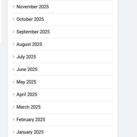
November 2025
October 2025
September 2025
August 2025
July 2025
June 2025
May 2025
April 2025
March 2025
February 2025
January 2025