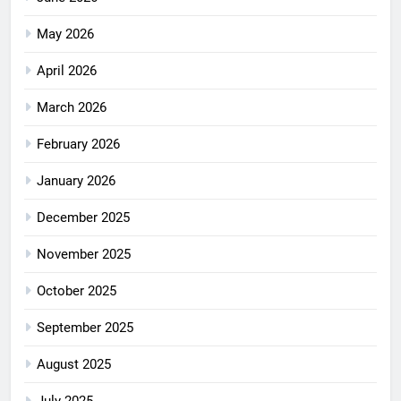
May 2026
April 2026
March 2026
February 2026
January 2026
December 2025
November 2025
October 2025
September 2025
August 2025