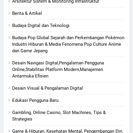
Arsitektur Sistem & Monitoring Infrastruktur
Berita & Artikel
Budaya Digital dan Teknologi
Budaya Pop Global Sejarah dan Perkembangan Pokémon
Industri Hiburan & Media Fenomena Pop Culture Anime
dan Game Jepang
Desain Navigasi Digital,Pengalaman Pengguna
Online,Stabilitas Platform Modern,Manajemen
Antarmuka Efisien
Desain Visual & Pengalaman Digital
Edukasi Pengguna Baru
Gambling, Online Casino, Slot Machines, Tips &
Strategies
Game & Hiburan, Kesehatan Mental, Pengembangan Diri,