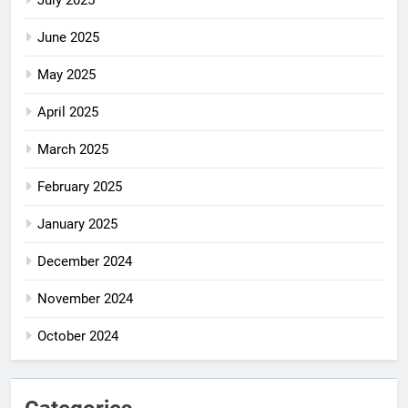
July 2025
June 2025
May 2025
April 2025
March 2025
February 2025
January 2025
December 2024
November 2024
October 2024