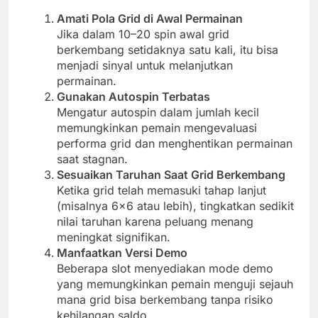
Amati Pola Grid di Awal Permainan
Jika dalam 10–20 spin awal grid
berkembang setidaknya satu kali, itu bisa
menjadi sinyal untuk melanjutkan
permainan.
Gunakan Autospin Terbatas
Mengatur autospin dalam jumlah kecil
memungkinkan pemain mengevaluasi
performa grid dan menghentikan permainan
saat stagnan.
Sesuaikan Taruhan Saat Grid Berkembang
Ketika grid telah memasuki tahap lanjut
(misalnya 6×6 atau lebih), tingkatkan sedikit
nilai taruhan karena peluang menang
meningkat signifikan.
Manfaatkan Versi Demo
Beberapa slot menyediakan mode demo
yang memungkinkan pemain menguji sejauh
mana grid bisa berkembang tanpa risiko
kehilangan saldo.