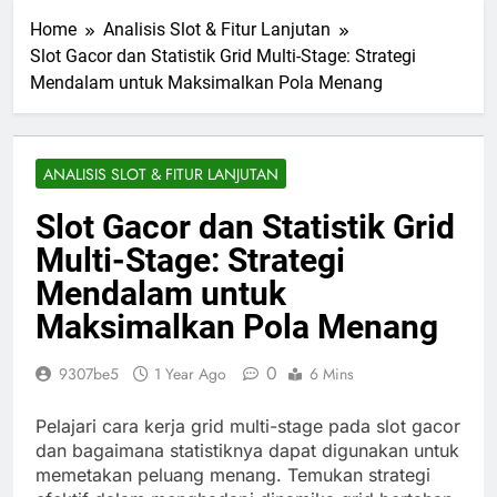
Home
Analisis Slot & Fitur Lanjutan
Slot Gacor dan Statistik Grid Multi-Stage: Strategi
Mendalam untuk Maksimalkan Pola Menang
ANALISIS SLOT & FITUR LANJUTAN
Slot Gacor dan Statistik Grid
Multi-Stage: Strategi
Mendalam untuk
Maksimalkan Pola Menang
0
9307be5
1 Year Ago
6 Mins
Pelajari cara kerja grid multi-stage pada slot gacor
dan bagaimana statistiknya dapat digunakan untuk
memetakan peluang menang. Temukan strategi