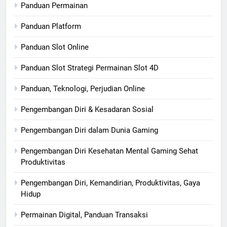
Panduan Permainan
Panduan Platform
Panduan Slot Online
Panduan Slot Strategi Permainan Slot 4D
Panduan, Teknologi, Perjudian Online
Pengembangan Diri & Kesadaran Sosial
Pengembangan Diri dalam Dunia Gaming
Pengembangan Diri Kesehatan Mental Gaming Sehat
Produktivitas
Pengembangan Diri, Kemandirian, Produktivitas, Gaya
Hidup
Permainan Digital, Panduan Transaksi