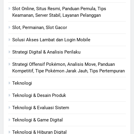
Slot Online, Situs Resmi, Panduan Pemula, Tips
Keamanan, Server Stabil, Layanan Pelanggan
Slot, Permainan, Slot Gacor
Solusi Akses Lambat dan Login Mobile
Strategi Digital & Analisis Perilaku
Strategi Offensif Pokémon, Analisis Move, Panduan
Kompetitif, Tipe Pokémon Jarak Jauh, Tips Pertempuran
Teknologi
Teknologi & Desain Produk
Teknologi & Evaluasi Sistem
Teknologi & Game Digital
Teknologi & Hiburan Digital