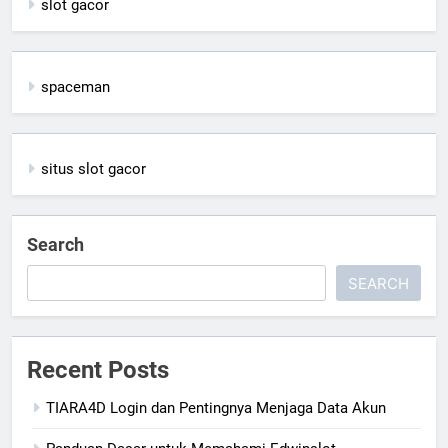
slot gacor
spaceman
situs slot gacor
Search
SEARCH
Recent Posts
TIARA4D Login dan Pentingnya Menjaga Data Akun