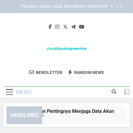
Skip
EDWINSLOT Login Cepat: Tips Akses Akun tanpa
to
Hambatan
content
Tips Memastikan Login Edwinslot Berjalan
Lancar dengan Akses yang Stabil dan Aman
TIARA4D Login dan Pentingnya Menjaga Data
Akun
Panduan Dasar untuk Memahami Edwinslot
EDWINSLOT Login Cepat: Tips Akses Akun tanpa
Hambatan
Cloud Desktop
Nikmati Akses Desktop Berbasis Awan Yang
Tips Memastikan Login Edwinslot Berjalan
NEWSLETTER
RANDOM NEWS
Service
Lancar dengan Akses yang Stabil dan Aman
Cepat Dan Aman Dari Cloud Desktop
Service.
MENU
IARA4D Login dan Pentingnya Menjaga Data Akun
Pand
HEADLINES
 Weeks Ago
1 Mon