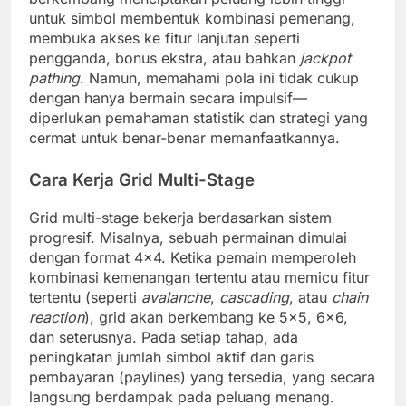
untuk simbol membentuk kombinasi pemenang,
membuka akses ke fitur lanjutan seperti
pengganda, bonus ekstra, atau bahkan
jackpot
pathing
. Namun, memahami pola ini tidak cukup
dengan hanya bermain secara impulsif—
diperlukan pemahaman statistik dan strategi yang
cermat untuk benar-benar memanfaatkannya.
Cara Kerja Grid Multi-Stage
Grid multi-stage bekerja berdasarkan sistem
progresif. Misalnya, sebuah permainan dimulai
dengan format 4×4. Ketika pemain memperoleh
kombinasi kemenangan tertentu atau memicu fitur
tertentu (seperti
avalanche
,
cascading
, atau
chain
reaction
), grid akan berkembang ke 5×5, 6×6,
dan seterusnya. Pada setiap tahap, ada
peningkatan jumlah simbol aktif dan garis
pembayaran (paylines) yang tersedia, yang secara
langsung berdampak pada peluang menang.