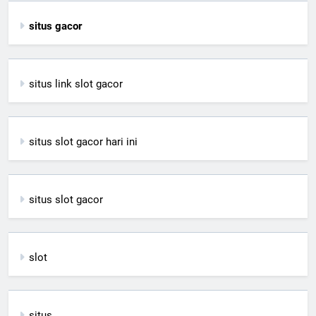
situs gacor
situs link slot gacor
situs slot gacor hari ini
situs slot gacor
slot
situs