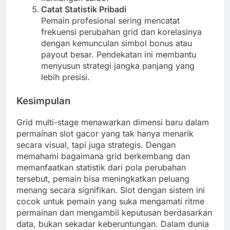
Catat Statistik Pribadi
Pemain profesional sering mencatat
frekuensi perubahan grid dan korelasinya
dengan kemunculan simbol bonus atau
payout besar. Pendekatan ini membantu
menyusun strategi jangka panjang yang
lebih presisi.
Kesimpulan
Grid multi-stage menawarkan dimensi baru dalam
permainan slot gacor yang tak hanya menarik
secara visual, tapi juga strategis. Dengan
memahami bagaimana grid berkembang dan
memanfaatkan statistik dari pola perubahan
tersebut, pemain bisa meningkatkan peluang
menang secara signifikan. Slot dengan sistem ini
cocok untuk pemain yang suka mengamati ritme
permainan dan mengambil keputusan berdasarkan
data, bukan sekadar keberuntungan. Dalam dunia