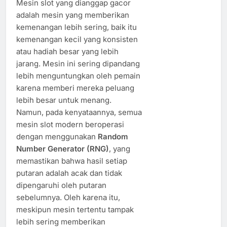
Mesin slot yang dianggap gacor
adalah mesin yang memberikan
kemenangan lebih sering, baik itu
kemenangan kecil yang konsisten
atau hadiah besar yang lebih
jarang. Mesin ini sering dipandang
lebih menguntungkan oleh pemain
karena memberi mereka peluang
lebih besar untuk menang.
Namun, pada kenyataannya, semua
mesin slot modern beroperasi
dengan menggunakan
Random
Number Generator (RNG)
, yang
memastikan bahwa hasil setiap
putaran adalah acak dan tidak
dipengaruhi oleh putaran
sebelumnya. Oleh karena itu,
meskipun mesin tertentu tampak
lebih sering memberikan