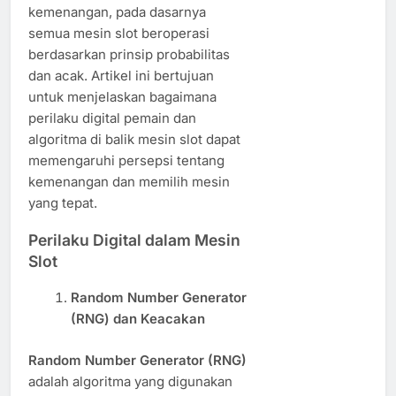
kemenangan, pada dasarnya
semua mesin slot beroperasi
berdasarkan prinsip probabilitas
dan acak. Artikel ini bertujuan
untuk menjelaskan bagaimana
perilaku digital pemain dan
algoritma di balik mesin slot dapat
memengaruhi persepsi tentang
kemenangan dan memilih mesin
yang tepat.
Perilaku Digital dalam Mesin
Slot
Random Number Generator
(RNG) dan Keacakan
Random Number Generator (RNG)
adalah algoritma yang digunakan