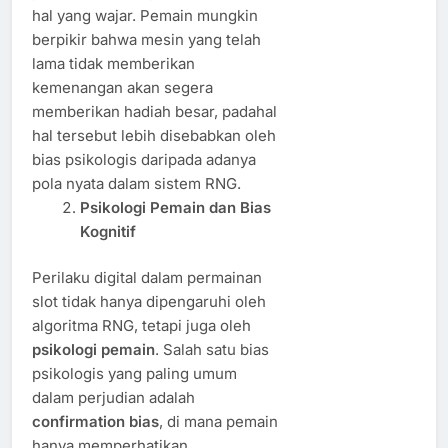
hal yang wajar. Pemain mungkin
berpikir bahwa mesin yang telah
lama tidak memberikan
kemenangan akan segera
memberikan hadiah besar, padahal
hal tersebut lebih disebabkan oleh
bias psikologis daripada adanya
pola nyata dalam sistem RNG.
Psikologi Pemain dan Bias
Kognitif
Perilaku digital dalam permainan
slot tidak hanya dipengaruhi oleh
algoritma RNG, tetapi juga oleh
psikologi pemain
. Salah satu bias
psikologis yang paling umum
dalam perjudian adalah
confirmation bias
, di mana pemain
hanya memperhatikan