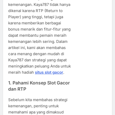
kemenangan. Kaya787 tidak hanya
dikenal karena RTP (Return to
Player) yang tinggi, tetapi juga
karena memberikan berbagai
bonus menarik dan fitur-fitur yang
dapat membantu pemain meraih
kemenangan lebih sering. Dalam
artikel ini, kami akan membahas
cara menang dengan mudah di
Kaya787 dan strategi yang dapat
meningkatkan peluang Anda untuk
meraih hadiah
situs slot gacor
.
1.
Pahami Konsep Slot Gacor
dan RTP
Sebelum kita membahas strategi
kemenangan, penting untuk
memahami apa yang dimaksud