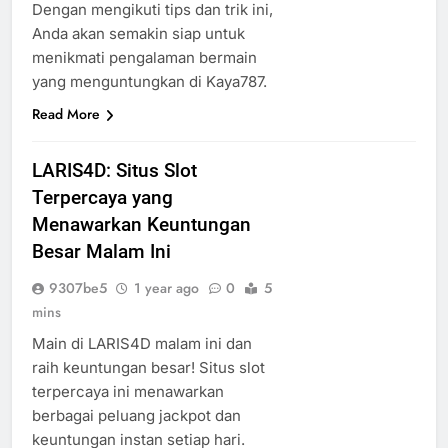
Dengan mengikuti tips dan trik ini,
Anda akan semakin siap untuk
menikmati pengalaman bermain
yang menguntungkan di Kaya787.
Read More
LARIS4D: Situs Slot
Terpercaya yang
Menawarkan Keuntungan
Besar Malam Ini
9307be5
1 year ago
0
5
mins
Main di LARIS4D malam ini dan
raih keuntungan besar! Situs slot
terpercaya ini menawarkan
berbagai peluang jackpot dan
keuntungan instan setiap hari.