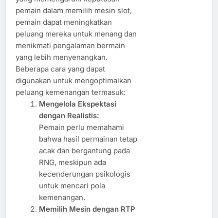
pemain dalam memilih mesin slot,
pemain dapat meningkatkan
peluang mereka untuk menang dan
menikmati pengalaman bermain
yang lebih menyenangkan.
Beberapa cara yang dapat
digunakan untuk mengoptimalkan
peluang kemenangan termasuk:
Mengelola Ekspektasi
dengan Realistis:
Pemain perlu memahami
bahwa hasil permainan tetap
acak dan bergantung pada
RNG, meskipun ada
kecenderungan psikologis
untuk mencari pola
kemenangan.
Memilih Mesin dengan RTP