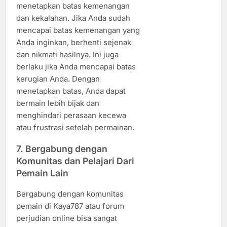
menetapkan batas kemenangan
dan kekalahan. Jika Anda sudah
mencapai batas kemenangan yang
Anda inginkan, berhenti sejenak
dan nikmati hasilnya. Ini juga
berlaku jika Anda mencapai batas
kerugian Anda. Dengan
menetapkan batas, Anda dapat
bermain lebih bijak dan
menghindari perasaan kecewa
atau frustrasi setelah permainan.
7.
Bergabung dengan
Komunitas dan Pelajari Dari
Pemain Lain
Bergabung dengan komunitas
pemain di Kaya787 atau forum
perjudian online bisa sangat