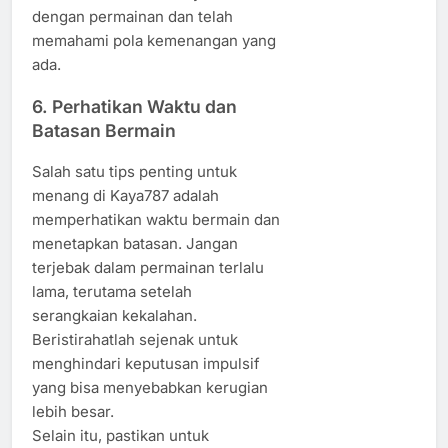
dengan permainan dan telah
memahami pola kemenangan yang
ada.
6.
Perhatikan Waktu dan
Batasan Bermain
Salah satu tips penting untuk
menang di Kaya787 adalah
memperhatikan waktu bermain dan
menetapkan batasan. Jangan
terjebak dalam permainan terlalu
lama, terutama setelah
serangkaian kekalahan.
Beristirahatlah sejenak untuk
menghindari keputusan impulsif
yang bisa menyebabkan kerugian
lebih besar.
Selain itu, pastikan untuk