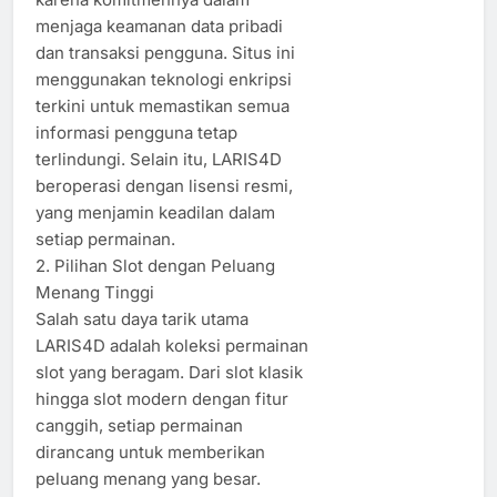
menjaga keamanan data pribadi
dan transaksi pengguna. Situs ini
menggunakan teknologi enkripsi
terkini untuk memastikan semua
informasi pengguna tetap
terlindungi. Selain itu, LARIS4D
beroperasi dengan lisensi resmi,
yang menjamin keadilan dalam
setiap permainan.
2. Pilihan Slot dengan Peluang
Menang Tinggi
Salah satu daya tarik utama
LARIS4D adalah koleksi permainan
slot yang beragam. Dari slot klasik
hingga slot modern dengan fitur
canggih, setiap permainan
dirancang untuk memberikan
peluang menang yang besar.