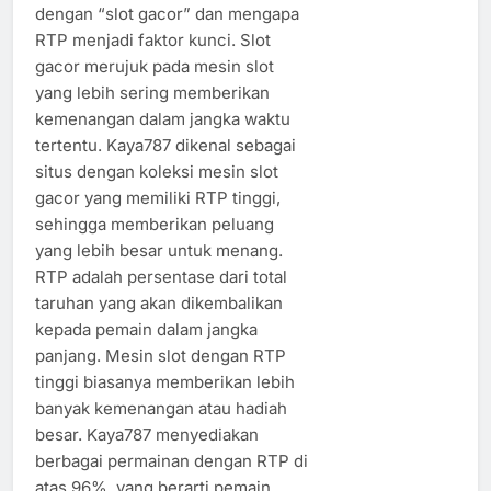
dengan “slot gacor” dan mengapa
RTP menjadi faktor kunci. Slot
gacor merujuk pada mesin slot
yang lebih sering memberikan
kemenangan dalam jangka waktu
tertentu. Kaya787 dikenal sebagai
situs dengan koleksi mesin slot
gacor yang memiliki RTP tinggi,
sehingga memberikan peluang
yang lebih besar untuk menang.
RTP adalah persentase dari total
taruhan yang akan dikembalikan
kepada pemain dalam jangka
panjang. Mesin slot dengan RTP
tinggi biasanya memberikan lebih
banyak kemenangan atau hadiah
besar. Kaya787 menyediakan
berbagai permainan dengan RTP di
atas 96%, yang berarti pemain