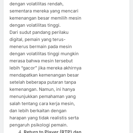
dengan volatilitas rendah,
sementara mereka yang mencari
kemenangan besar memilih mesin
dengan volatilitas tinggi.
Dari sudut pandang perilaku
digital, pemain yang terus-
menerus bermain pada mesin
dengan volatilitas tinggi mungkin
merasa bahwa mesin tersebut
lebih “gacor” jika mereka akhirnya
mendapatkan kemenangan besar
setelah beberapa putaran tanpa
kemenangan. Namun, ini hanya
menunjukkan pemahaman yang
salah tentang cara kerja mesin,
dan lebih berkaitan dengan
harapan yang tidak realistis serta
pengaruh psikologi pemain.
Return to Player (RTP) dan