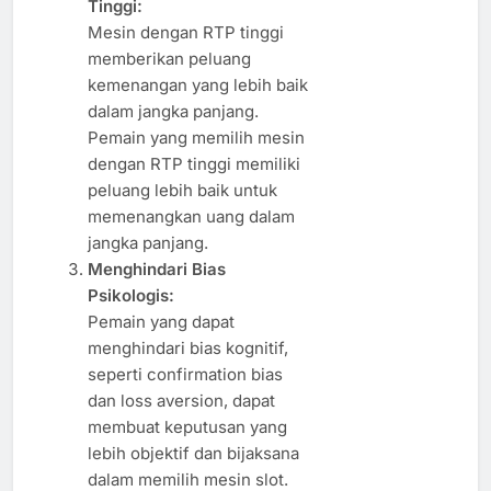
Tinggi:
Mesin dengan RTP tinggi
memberikan peluang
kemenangan yang lebih baik
dalam jangka panjang.
Pemain yang memilih mesin
dengan RTP tinggi memiliki
peluang lebih baik untuk
memenangkan uang dalam
jangka panjang.
Menghindari Bias
Psikologis:
Pemain yang dapat
menghindari bias kognitif,
seperti confirmation bias
dan loss aversion, dapat
membuat keputusan yang
lebih objektif dan bijaksana
dalam memilih mesin slot.