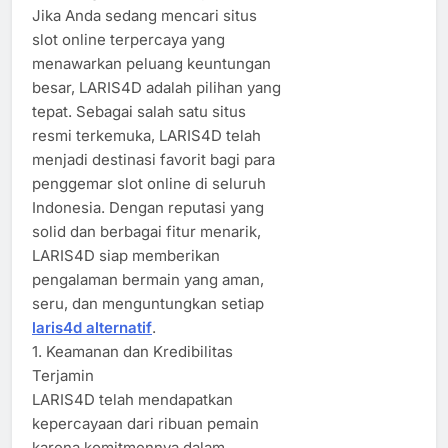
Jika Anda sedang mencari situs
slot online terpercaya yang
menawarkan peluang keuntungan
besar, LARIS4D adalah pilihan yang
tepat. Sebagai salah satu situs
resmi terkemuka, LARIS4D telah
menjadi destinasi favorit bagi para
penggemar slot online di seluruh
Indonesia. Dengan reputasi yang
solid dan berbagai fitur menarik,
LARIS4D siap memberikan
pengalaman bermain yang aman,
seru, dan menguntungkan setiap
laris4d alternatif
.
1. Keamanan dan Kredibilitas
Terjamin
LARIS4D telah mendapatkan
kepercayaan dari ribuan pemain
karena komitmennya dalam